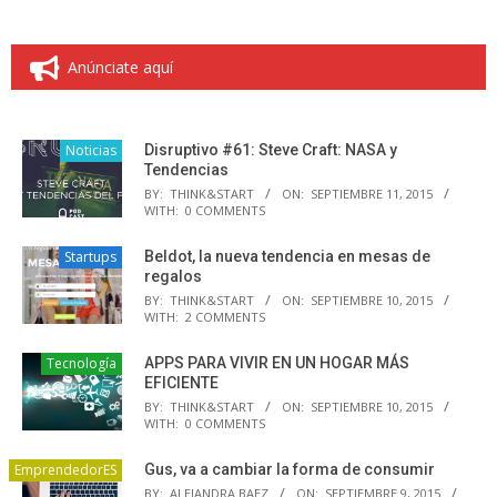
Anúnciate aquí
Noticias
Disruptivo #61: Steve Craft: NASA y
Tendencias
BY:
THINK&START
ON:
SEPTIEMBRE 11, 2015
WITH:
0 COMMENTS
Startups
Beldot, la nueva tendencia en mesas de
regalos
BY:
THINK&START
ON:
SEPTIEMBRE 10, 2015
WITH:
2 COMMENTS
Tecnología
APPS PARA VIVIR EN UN HOGAR MÁS
EFICIENTE
BY:
THINK&START
ON:
SEPTIEMBRE 10, 2015
WITH:
0 COMMENTS
EmprendedorES
Gus, va a cambiar la forma de consumir
BY:
ALEJANDRA BAEZ
ON:
SEPTIEMBRE 9, 2015