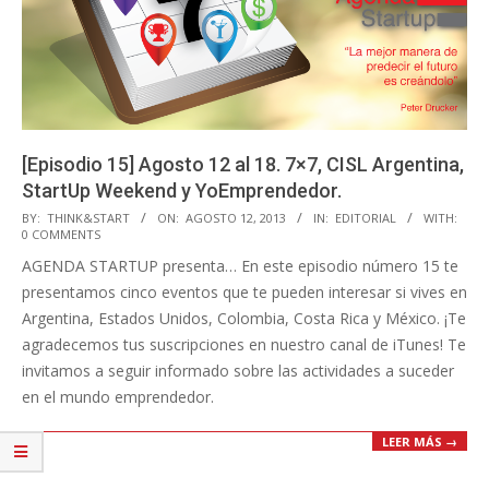
[Episodio 15] Agosto 12 al 18. 7×7, CISL Argentina,
StartUp Weekend y YoEmprendedor.
2013-
BY:
THINK&START
ON:
AGOSTO 12, 2013
IN:
EDITORIAL
WITH:
0 COMMENTS
08-
AGENDA STARTUP presenta… En este episodio número 15 te
12
presentamos cinco eventos que te pueden interesar si vives en
Argentina, Estados Unidos, Colombia, Costa Rica y México. ¡Te
agradecemos tus suscripciones en nuestro canal de iTunes! Te
invitamos a seguir informado sobre las actividades a suceder
en el mundo emprendedor.
LEER MÁS →