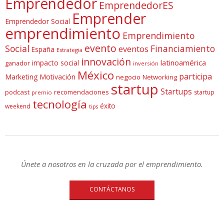
Emprendedor
EmprendedorES
Emprender
Emprendedor Social
emprendimiento
Emprendimiento
evento
Social
Financiamiento
eventos
España
Estrategia
innovación
latinoamérica
impacto social
ganador
inversión
México
participa
Marketing
Motivación
negocio
Networking
startup
Startups
podcast
recomendaciones
startup
premio
tecnología
éxito
weekend
tips
Únete a nosotros en la cruzada por el emprendimiento.
CONTÁCTANOS