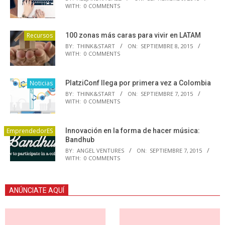
WITH:
0 COMMENTS
Recursos
100 zonas más caras para vivir en LATAM
BY:
THINK&START
ON:
SEPTIEMBRE 8, 2015
WITH:
0 COMMENTS
Noticias
PlatziConf llega por primera vez a Colombia
BY:
THINK&START
ON:
SEPTIEMBRE 7, 2015
WITH:
0 COMMENTS
EmprendedorES
Innovación en la forma de hacer música:
Bandhub
BY:
ANGEL VENTURES
ON:
SEPTIEMBRE 7, 2015
WITH:
0 COMMENTS
ANÚNCIATE AQUÍ