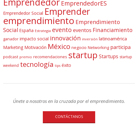
Emprendedor
EmprendedorES
Emprender
Emprendedor Social
emprendimiento
Emprendimiento
evento
Social
Financiamiento
eventos
España
Estrategia
innovación
latinoamérica
impacto social
ganador
inversión
México
participa
Marketing
Motivación
negocio
Networking
startup
Startups
podcast
recomendaciones
startup
premio
tecnología
éxito
weekend
tips
Únete a nosotros en la cruzada por el emprendimiento.
CONTÁCTANOS