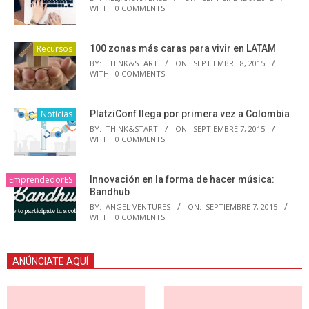
WITH:
0 COMMENTS
Recursos
100 zonas más caras para vivir en LATAM
BY:
THINK&START
ON:
SEPTIEMBRE 8, 2015
WITH:
0 COMMENTS
Noticias
PlatziConf llega por primera vez a Colombia
BY:
THINK&START
ON:
SEPTIEMBRE 7, 2015
WITH:
0 COMMENTS
EmprendedorES
Innovación en la forma de hacer música:
Bandhub
BY:
ANGEL VENTURES
ON:
SEPTIEMBRE 7, 2015
WITH:
0 COMMENTS
ANÚNCIATE AQUÍ