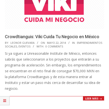
Crowdtianguis: Viki Cuida Tu Negocio en México
2014-
BY:
LEONOR GUEVARA
ON:
MAYO 22, 2014
IN:
EMPRENDIMIENTOS
SOCIALES
,
EVENTOS
WITH:
0 COMMENTS
05-
Si ya sigues a Unreasonable Institute de México, entonces
22
sabrás que seleccionaron a los proyectos que entrarán a su
programa de aceleración. Sin embargo, los emprendimientos
se encuentran en el reto final de conseguir $70,000 MXN en
la plataforma Crowdtianguis y de esta manera entrar al
Instituto y estar un paso más cerca de desarrollar su idea de
negocio.
LEER MÁS →