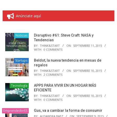
Anúnciate aquí
Noticias
Disruptivo #61: Steve Craft: NASA y
Tendencias
BY:
THINK&START
ON:
SEPTIEMBRE 11, 2015
WITH:
0 COMMENTS
Startups
Beldot, la nueva tendencia en mesas de
regalos
BY:
THINK&START
ON:
SEPTIEMBRE 10, 2015
WITH:
2 COMMENTS
Tecnología
APPS PARA VIVIR EN UN HOGAR MÁS
EFICIENTE
BY:
THINK&START
ON:
SEPTIEMBRE 10, 2015
WITH:
0 COMMENTS
EmprendedorES
Gus, va a cambiar la forma de consumir
BY:
ALEJANDRA BAEZ
ON:
SEPTIEMBRE 9, 2015