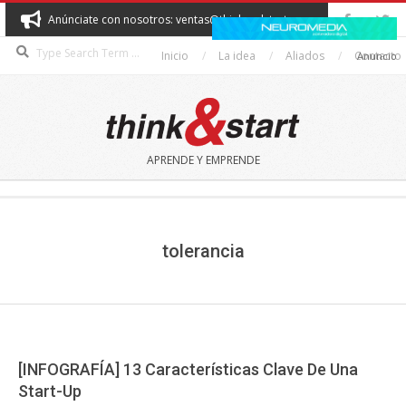
Skip
Anúnciate con nosotros: ventas@thinkandstart.com
to
Search
content
Inicio
La idea
Aliados
Contacto
Anuncio
THINK&START
APRENDE Y EMPRENDE
Secondary
Navigation
Menu
tolerancia
[INFOGRAFÍA] 13 Características Clave De Una
Start-Up