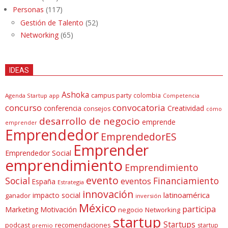
Personas
(117)
Gestión de Talento
(52)
Networking
(65)
IDEAS
Ashoka
campus party
colombia
Agenda Startup
app
Competencia
concurso
convocatoria
conferencia
Creatividad
consejos
cómo
desarrollo de negocio
emprende
emprender
Emprendedor
EmprendedorES
Emprender
Emprendedor Social
emprendimiento
Emprendimiento
evento
Social
Financiamiento
eventos
España
Estrategia
innovación
latinoamérica
impacto social
ganador
inversión
México
participa
Marketing
Motivación
negocio
Networking
startup
Startups
podcast
recomendaciones
startup
premio