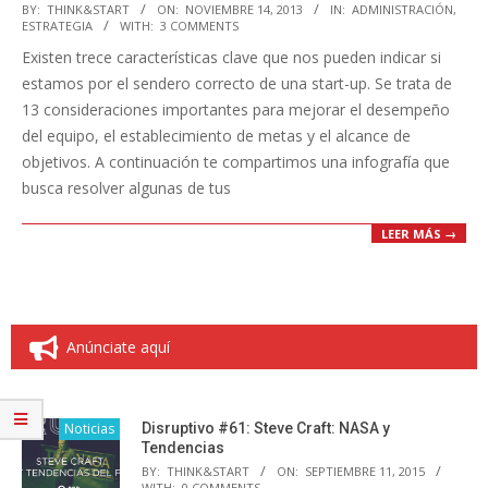
2013-
BY:
THINK&START
ON:
NOVIEMBRE 14, 2013
IN:
ADMINISTRACIÓN
,
ESTRATEGIA
WITH:
3 COMMENTS
11-
Existen trece características clave que nos pueden indicar si
14
estamos por el sendero correcto de una start-up. Se trata de
13 consideraciones importantes para mejorar el desempeño
del equipo, el establecimiento de metas y el alcance de
objetivos. A continuación te compartimos una infografía que
busca resolver algunas de tus
LEER MÁS →
Anúnciate aquí
Noticias
Disruptivo #61: Steve Craft: NASA y
Tendencias
BY:
THINK&START
ON:
SEPTIEMBRE 11, 2015
WITH:
0 COMMENTS