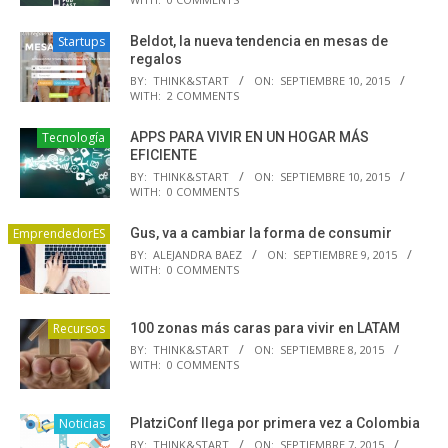
Startups
Beldot, la nueva tendencia en mesas de
regalos
BY:
THINK&START
ON:
SEPTIEMBRE 10, 2015
WITH:
2 COMMENTS
Tecnología
APPS PARA VIVIR EN UN HOGAR MÁS
EFICIENTE
BY:
THINK&START
ON:
SEPTIEMBRE 10, 2015
WITH:
0 COMMENTS
EmprendedorES
Gus, va a cambiar la forma de consumir
BY:
ALEJANDRA BAEZ
ON:
SEPTIEMBRE 9, 2015
WITH:
0 COMMENTS
Recursos
100 zonas más caras para vivir en LATAM
BY:
THINK&START
ON:
SEPTIEMBRE 8, 2015
WITH:
0 COMMENTS
Noticias
PlatziConf llega por primera vez a Colombia
BY:
THINK&START
ON:
SEPTIEMBRE 7, 2015