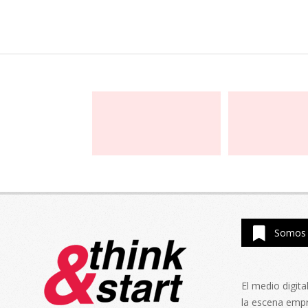
Somos 
El medio digit
la escena emp