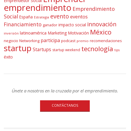
Emprendedor Social
emprendimiento
Emprendimiento
evento
Social
eventos
España
Estrategia
innovación
Financiamiento
impacto social
ganador
México
latinoamérica
Marketing
Motivación
inversión
participa
negocio
Networking
podcast
recomendaciones
premio
startup
tecnología
Startups
startup weekend
tips
éxito
Únete a nosotros en la cruzada por el emprendimiento.
CONTÁCTANOS