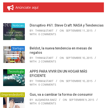
Anúnciate aquí
Noticias
Disruptivo #61: Steve Craft: NASA y Tendencias
BY:
THINK&START
ON:
SEPTIEMBRE 11, 2015
WITH:
0 COMMENTS
Startups
Beldot, la nueva tendencia en mesas de
regalos
BY:
THINK&START
ON:
SEPTIEMBRE 10, 2015
WITH:
2 COMMENTS
Tecnología
APPS PARA VIVIR EN UN HOGAR MÁS
EFICIENTE
BY:
THINK&START
ON:
SEPTIEMBRE 10, 2015
WITH:
0 COMMENTS
EmprendedorES
Gus, va a cambiar la forma de consumir
BY:
ALEJANDRA BAEZ
ON:
SEPTIEMBRE 9, 2015
WITH:
0 COMMENTS