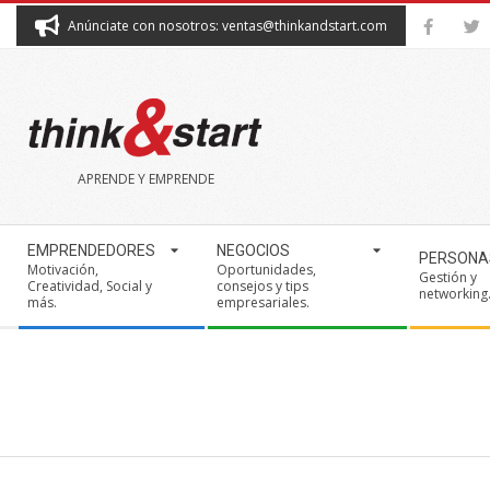
Skip
Anúnciate con nosotros: ventas@thinkandstart.com
to
content
THINK&START
APRENDE Y EMPRENDE
Secondary
EMPRENDEDORES
NEGOCIOS
PERSONA
Navigation
Motivación,
Oportunidades,
Gestión y
Creatividad, Social y
consejos y tips
Menu
networking
más.
empresariales.