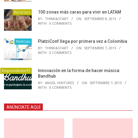
Recursos
100 zonas más caras para vivir en LATAM
BY:
THINK&START
ON:
SEPTIEMBRE 8, 2015
WITH:
0 COMMENTS
Noticias
PlatziConf llega por primera vez a Colombia
BY:
THINK&START
ON:
SEPTIEMBRE 7, 2015
WITH:
0 COMMENTS
EmprendedorES
Innovación en la forma de hacer música:
Bandhub
BY:
ANGEL VENTURES
ON:
SEPTIEMBRE 7, 2015
WITH:
0 COMMENTS
ANÚNCIATE AQUÍ