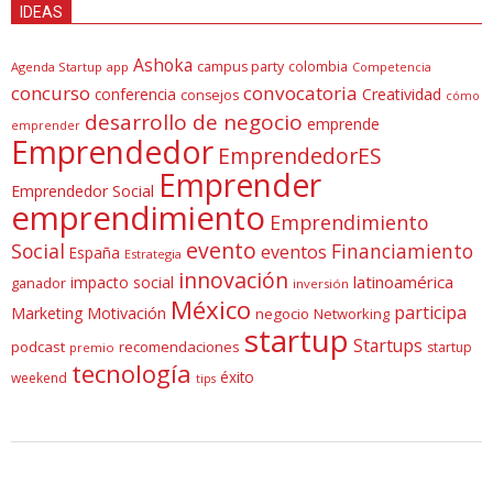
IDEAS
Ashoka
campus party
colombia
Agenda Startup
app
Competencia
concurso
convocatoria
conferencia
Creatividad
consejos
cómo
desarrollo de negocio
emprende
emprender
Emprendedor
EmprendedorES
Emprender
Emprendedor Social
emprendimiento
Emprendimiento
evento
Social
Financiamiento
eventos
España
Estrategia
innovación
latinoamérica
impacto social
ganador
inversión
México
participa
Marketing
Motivación
negocio
Networking
startup
Startups
podcast
recomendaciones
startup
premio
tecnología
éxito
weekend
tips