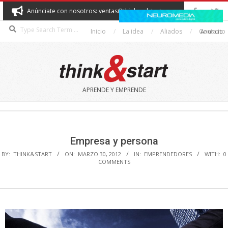
Skip
Anúnciate con nosotros: ventas@thinkandstart.com
to
Search
content
Inicio
La idea
Aliados
Contacto
Anuncio
THINK&START
APRENDE Y EMPRENDE
Secondary
Navigation
Menu
Empresa y persona
BY:
THINK&START
ON:
MARZO 30, 2012
IN:
EMPRENDEDORES
WITH:
0
COMMENTS