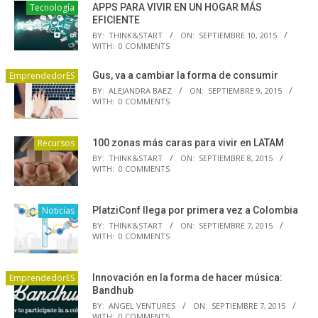
Tecnología
APPS PARA VIVIR EN UN HOGAR MÁS
EFICIENTE
BY:
THINK&START
ON:
SEPTIEMBRE 10, 2015
WITH:
0 COMMENTS
EmprendedorES
Gus, va a cambiar la forma de consumir
BY:
ALEJANDRA BAEZ
ON:
SEPTIEMBRE 9, 2015
WITH:
0 COMMENTS
Recursos
100 zonas más caras para vivir en LATAM
BY:
THINK&START
ON:
SEPTIEMBRE 8, 2015
WITH:
0 COMMENTS
Noticias
PlatziConf llega por primera vez a Colombia
BY:
THINK&START
ON:
SEPTIEMBRE 7, 2015
WITH:
0 COMMENTS
EmprendedorES
Innovación en la forma de hacer música:
Bandhub
BY:
ANGEL VENTURES
ON:
SEPTIEMBRE 7, 2015
WITH:
0 COMMENTS