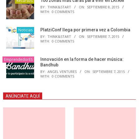
Recursos
100 zonas más caras para vivir en LATAM
BY:
THINK&START
ON:
SEPTIEMBRE 8, 2015
WITH:
0 COMMENTS
Noticias
PlatziConf llega por primera vez a Colombia
BY:
THINK&START
ON:
SEPTIEMBRE 7, 2015
WITH:
0 COMMENTS
EmprendedorES
Innovación en la forma de hacer música:
Bandhub
BY:
ANGEL VENTURES
ON:
SEPTIEMBRE 7, 2015
WITH:
0 COMMENTS
ANÚNCIATE AQUÍ