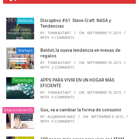
Noticias
Disruptivo #61: Steve Craft: NASA y
Tendencias
BY:
THINK&START
ON:
SEPTIEMBRE 11, 2015
WITH:
0 COMMENTS
Startups
Beldot, la nueva tendencia en mesas de
regalos
BY:
THINK&START
ON:
SEPTIEMBRE 10, 2015
WITH:
2 COMMENTS
Tecnología
APPS PARA VIVIR EN UN HOGAR MÁS
EFICIENTE
BY:
THINK&START
ON:
SEPTIEMBRE 10, 2015
WITH:
0 COMMENTS
EmprendedorES
Gus, va a cambiar la forma de consumir
BY:
ALEJANDRA BAEZ
ON:
SEPTIEMBRE 9, 2015
WITH:
0 COMMENTS