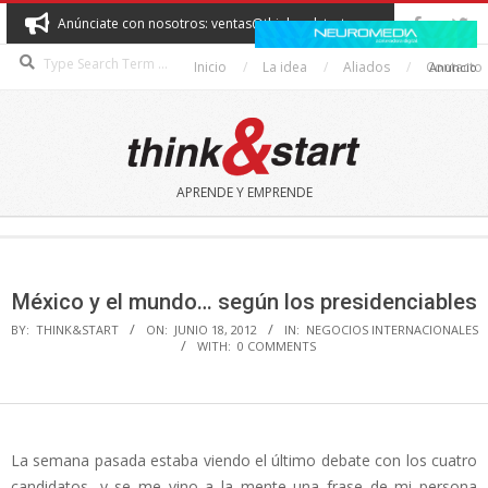
Skip
Anúnciate con nosotros: ventas@thinkandstart.com
to
Search
content
Inicio
La idea
Aliados
Contacto
Anuncio
THINK&START
APRENDE Y EMPRENDE
Secondary
Navigation
Menu
México y el mundo… según los presidenciables
BY:
THINK&START
ON:
JUNIO 18, 2012
IN:
NEGOCIOS INTERNACIONALES
WITH:
0 COMMENTS
La semana pasada estaba viendo el último debate con los cuatro
candidatos, y se me vino a la mente una frase de mi persona