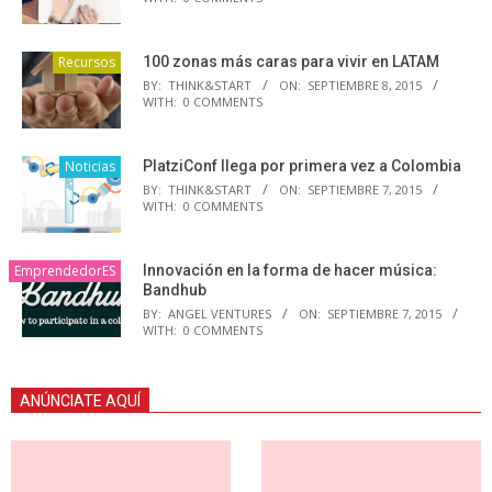
Recursos
100 zonas más caras para vivir en LATAM
BY:
THINK&START
ON:
SEPTIEMBRE 8, 2015
WITH:
0 COMMENTS
Noticias
PlatziConf llega por primera vez a Colombia
BY:
THINK&START
ON:
SEPTIEMBRE 7, 2015
WITH:
0 COMMENTS
EmprendedorES
Innovación en la forma de hacer música:
Bandhub
BY:
ANGEL VENTURES
ON:
SEPTIEMBRE 7, 2015
WITH:
0 COMMENTS
ANÚNCIATE AQUÍ