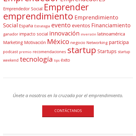
Emprender
Emprendedor Social
emprendimiento
Emprendimiento
evento
Social
Financiamiento
eventos
España
Estrategia
innovación
latinoamérica
impacto social
ganador
inversión
México
participa
Marketing
Motivación
negocio
Networking
startup
Startups
podcast
recomendaciones
startup
premio
tecnología
éxito
weekend
tips
Únete a nosotros en la cruzada por el emprendimiento.
CONTÁCTANOS