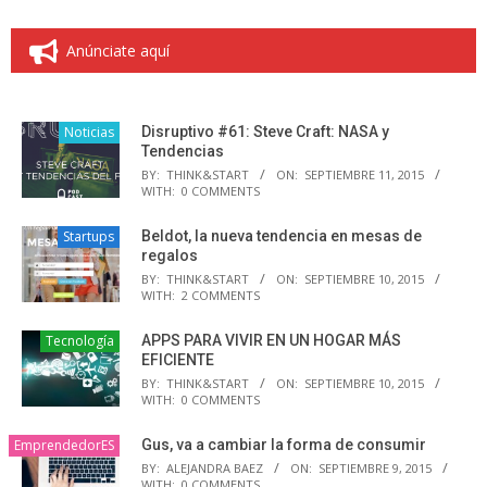
Anúnciate aquí
Noticias
Disruptivo #61: Steve Craft: NASA y
Tendencias
BY:
THINK&START
ON:
SEPTIEMBRE 11, 2015
WITH:
0 COMMENTS
Startups
Beldot, la nueva tendencia en mesas de
regalos
BY:
THINK&START
ON:
SEPTIEMBRE 10, 2015
WITH:
2 COMMENTS
Tecnología
APPS PARA VIVIR EN UN HOGAR MÁS
EFICIENTE
BY:
THINK&START
ON:
SEPTIEMBRE 10, 2015
WITH:
0 COMMENTS
EmprendedorES
Gus, va a cambiar la forma de consumir
BY:
ALEJANDRA BAEZ
ON:
SEPTIEMBRE 9, 2015
WITH:
0 COMMENTS