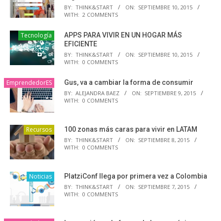
BY:
THINK&START
ON:
SEPTIEMBRE 10, 2015
WITH:
2 COMMENTS
Tecnología
APPS PARA VIVIR EN UN HOGAR MÁS
EFICIENTE
BY:
THINK&START
ON:
SEPTIEMBRE 10, 2015
WITH:
0 COMMENTS
EmprendedorES
Gus, va a cambiar la forma de consumir
BY:
ALEJANDRA BAEZ
ON:
SEPTIEMBRE 9, 2015
WITH:
0 COMMENTS
Recursos
100 zonas más caras para vivir en LATAM
BY:
THINK&START
ON:
SEPTIEMBRE 8, 2015
WITH:
0 COMMENTS
Noticias
PlatziConf llega por primera vez a Colombia
BY:
THINK&START
ON:
SEPTIEMBRE 7, 2015
WITH:
0 COMMENTS