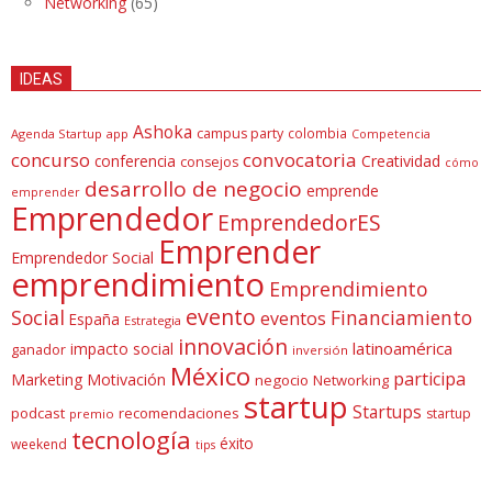
Networking
(65)
IDEAS
Ashoka
campus party
colombia
Agenda Startup
app
Competencia
concurso
convocatoria
conferencia
Creatividad
consejos
cómo
desarrollo de negocio
emprende
emprender
Emprendedor
EmprendedorES
Emprender
Emprendedor Social
emprendimiento
Emprendimiento
evento
Social
Financiamiento
eventos
España
Estrategia
innovación
latinoamérica
impacto social
ganador
inversión
México
participa
Marketing
Motivación
negocio
Networking
startup
Startups
podcast
recomendaciones
startup
premio
tecnología
éxito
weekend
tips