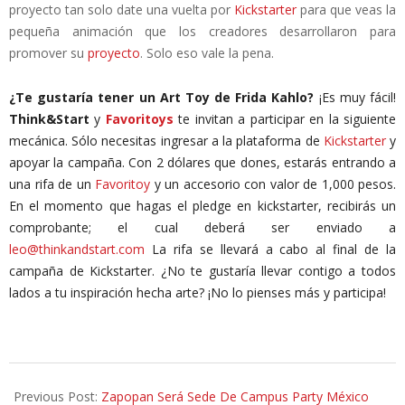
proyecto tan solo date una vuelta por
Kickstarter
para que veas la
pequeña animación que los creadores desarrollaron para
promover su
proyecto
. Solo eso vale la pena.
¿Te gustaría tener un Art Toy de Frida Kahlo?
¡Es muy fácil!
Think&Start
y
Favoritoys
te invitan a participar en la siguiente
mecánica. Sólo necesitas ingresar a la plataforma de
Kickstarter
y
apoyar la campaña. Con 2 dólares que dones, estarás entrando a
una rifa de un
Favoritoy
y un accesorio con valor de 1,000 pesos.
En el momento que hagas el pledge en kickstarter, recibirás un
comprobante; el cual deberá ser enviado a
leo@thinkandstart.com
La rifa se llevará a cabo al final de la
campaña de Kickstarter. ¿No te gustaría llevar contigo a todos
lados a tu inspiración hecha arte? ¡No lo pienses más y participa!
2014-
07-
Previous Post:
Zapopan Será Sede De Campus Party México