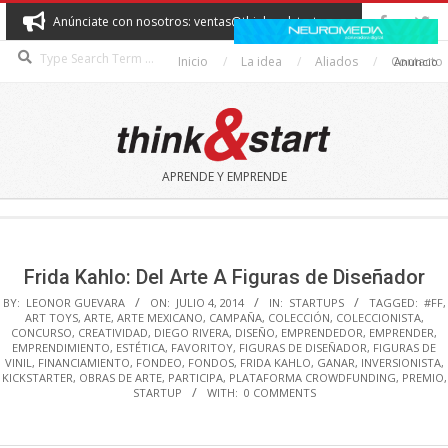
Skip
Anúnciate con nosotros: ventas@thinkandstart.com
to
Search
content
Inicio
La idea
Aliados
Contacto
Anuncio
THINK&START
APRENDE Y EMPRENDE
Secondary
Navigation
Menu
Frida Kahlo: Del Arte A Figuras de Diseñador
BY:
LEONOR GUEVARA
ON:
JULIO 4, 2014
IN:
STARTUPS
TAGGED:
#FF
,
ART TOYS
,
ARTE
,
ARTE MEXICANO
,
CAMPAÑA
,
COLECCIÓN
,
COLECCIONISTA
,
CONCURSO
,
CREATIVIDAD
,
DIEGO RIVERA
,
DISEÑO
,
EMPRENDEDOR
,
EMPRENDER
,
EMPRENDIMIENTO
,
ESTÉTICA
,
FAVORITOY
,
FIGURAS DE DISEÑADOR
,
FIGURAS DE
VINIL
,
FINANCIAMIENTO
,
FONDEO
,
FONDOS
,
FRIDA KAHLO
,
GANAR
,
INVERSIONISTA
,
KICKSTARTER
,
OBRAS DE ARTE
,
PARTICIPA
,
PLATAFORMA CROWDFUNDING
,
PREMIO
,
STARTUP
WITH:
0 COMMENTS