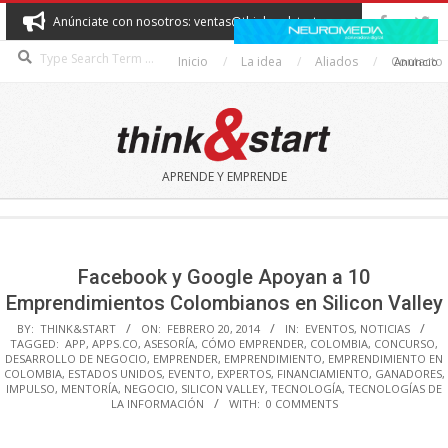
Skip
Anúnciate con nosotros: ventas@thinkandstart.com
to
Search
content
Inicio
La idea
Aliados
Contacto
Anuncio
THINK&START
APRENDE Y EMPRENDE
Secondary
Navigation
Menu
Facebook y Google Apoyan a 10
Emprendimientos Colombianos en Silicon Valley
BY:
THINK&START
ON:
FEBRERO 20, 2014
IN:
EVENTOS
,
NOTICIAS
TAGGED:
APP
,
APPS.CO
,
ASESORÍA
,
CÓMO EMPRENDER
,
COLOMBIA
,
CONCURSO
,
DESARROLLO DE NEGOCIO
,
EMPRENDER
,
EMPRENDIMIENTO
,
EMPRENDIMIENTO EN
COLOMBIA
,
ESTADOS UNIDOS
,
EVENTO
,
EXPERTOS
,
FINANCIAMIENTO
,
GANADORES
,
IMPULSO
,
MENTORÍA
,
NEGOCIO
,
SILICON VALLEY
,
TECNOLOGÍA
,
TECNOLOGÍAS DE
LA INFORMACIÓN
WITH:
0 COMMENTS