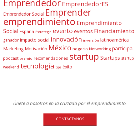
Emprendedor
EmprendedorES
Emprender
Emprendedor Social
emprendimiento
Emprendimiento
evento
Social
Financiamiento
eventos
España
Estrategia
innovación
latinoamérica
impacto social
ganador
inversión
México
participa
Marketing
Motivación
negocio
Networking
startup
Startups
podcast
recomendaciones
startup
premio
tecnología
éxito
weekend
tips
Únete a nosotros en la cruzada por el emprendimiento.
CONTÁCTANOS