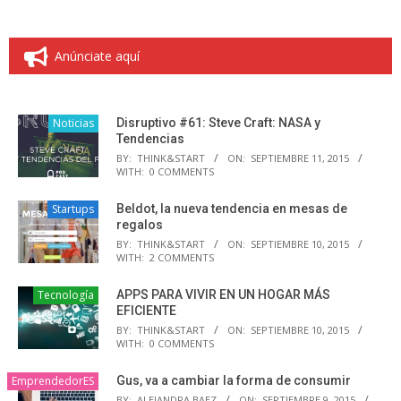
Anúnciate aquí
Noticias
Disruptivo #61: Steve Craft: NASA y
Tendencias
BY:
THINK&START
ON:
SEPTIEMBRE 11, 2015
WITH:
0 COMMENTS
Startups
Beldot, la nueva tendencia en mesas de
regalos
BY:
THINK&START
ON:
SEPTIEMBRE 10, 2015
WITH:
2 COMMENTS
Tecnología
APPS PARA VIVIR EN UN HOGAR MÁS
EFICIENTE
BY:
THINK&START
ON:
SEPTIEMBRE 10, 2015
WITH:
0 COMMENTS
EmprendedorES
Gus, va a cambiar la forma de consumir
BY:
ALEJANDRA BAEZ
ON:
SEPTIEMBRE 9, 2015