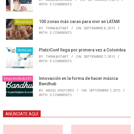
WITH:
0 COMMENTS
Recursos
100 zonas más caras para vivir en LATAM
BY:
THINK&START
ON:
SEPTIEMBRE 8, 2015
WITH:
0 COMMENTS
Noticias
PlatziConf llega por primera vez a Colombia
BY:
THINK&START
ON:
SEPTIEMBRE 7, 2015
WITH:
0 COMMENTS
EmprendedorES
Innovación en la forma de hacer música:
Bandhub
BY:
ANGEL VENTURES
ON:
SEPTIEMBRE 7, 2015
WITH:
0 COMMENTS
ANÚNCIATE AQUÍ