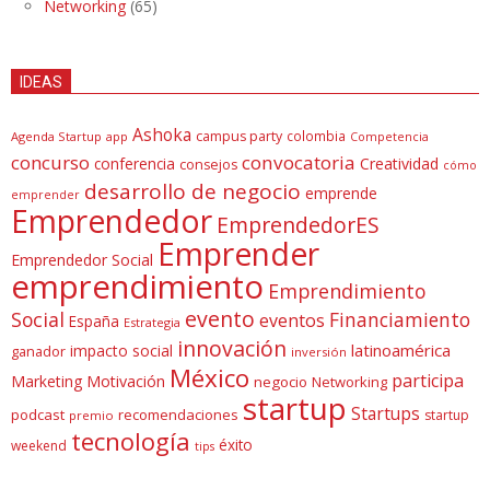
Networking
(65)
IDEAS
Ashoka
campus party
colombia
Agenda Startup
app
Competencia
concurso
convocatoria
conferencia
Creatividad
consejos
cómo
desarrollo de negocio
emprende
emprender
Emprendedor
EmprendedorES
Emprender
Emprendedor Social
emprendimiento
Emprendimiento
evento
Social
Financiamiento
eventos
España
Estrategia
innovación
latinoamérica
impacto social
ganador
inversión
México
participa
Marketing
Motivación
negocio
Networking
startup
Startups
podcast
recomendaciones
startup
premio
tecnología
éxito
weekend
tips