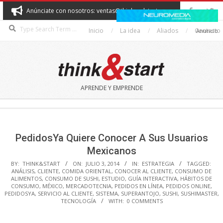
Skip
Anúnciate con nosotros: ventas@thinkandstart.com
to
Search
content
Inicio
La idea
Aliados
Contacto
Anuncio
THINK&START
APRENDE Y EMPRENDE
Secondary
Navigation
Menu
PedidosYa Quiere Conocer A Sus Usuarios
Mexicanos
BY:
THINK&START
ON:
JULIO 3, 2014
IN:
ESTRATEGIA
TAGGED:
ANÁLISIS
,
CLIENTE
,
COMIDA ORIENTAL
,
CONOCER AL CLIENTE
,
CONSUMO DE
ALIMENTOS
,
CONSUMO DE SUSHI
,
ESTUDIO
,
GUÍA INTERACTIVA
,
HÁBITOS DE
CONSUMO
,
MÉXICO
,
MERCADOTECNIA
,
PEDIDOS EN LÍNEA
,
PEDIDOS ONLINE
,
PEDIDOSYA
,
SERVICIO AL CLIENTE
,
SISTEMA
,
SUPERANTOJO
,
SUSHI
,
SUSHIMASTER
,
TECNOLOGÍA
WITH:
0 COMMENTS