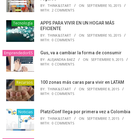
BY:
THINK&START
ON:
SEPTIEMBRE 10, 2015
WITH:
2 COMMENTS
Tecnología
APPS PARA VIVIR EN UN HOGAR MÁS
EFICIENTE
BY:
THINK&START
ON:
SEPTIEMBRE 10, 2015
WITH:
0 COMMENTS
EmprendedorES
Gus, va a cambiar la forma de consumir
BY:
ALEJANDRA BAEZ
ON:
SEPTIEMBRE 9, 2015
WITH:
0 COMMENTS
Recursos
100 zonas más caras para vivir en LATAM
BY:
THINK&START
ON:
SEPTIEMBRE 8, 2015
WITH:
0 COMMENTS
Noticias
PlatziConf llega por primera vez a Colombia
BY:
THINK&START
ON:
SEPTIEMBRE 7, 2015
WITH:
0 COMMENTS