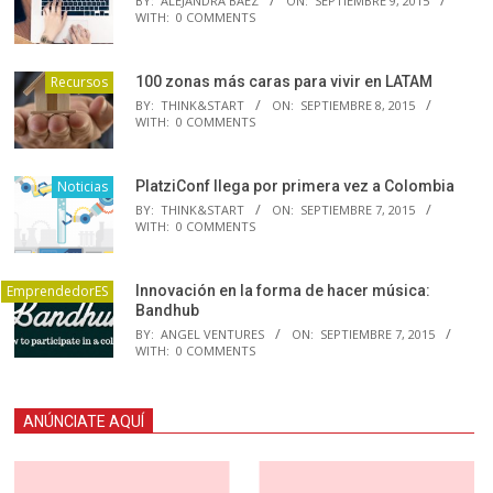
BY:
ALEJANDRA BAEZ
ON:
SEPTIEMBRE 9, 2015
WITH:
0 COMMENTS
Recursos
100 zonas más caras para vivir en LATAM
BY:
THINK&START
ON:
SEPTIEMBRE 8, 2015
WITH:
0 COMMENTS
Noticias
PlatziConf llega por primera vez a Colombia
BY:
THINK&START
ON:
SEPTIEMBRE 7, 2015
WITH:
0 COMMENTS
EmprendedorES
Innovación en la forma de hacer música:
Bandhub
BY:
ANGEL VENTURES
ON:
SEPTIEMBRE 7, 2015
WITH:
0 COMMENTS
ANÚNCIATE AQUÍ