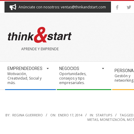
Skip
Anúnciate con nosotros: ventas@thinkandstart.com
to
content
THINK&START
APRENDE Y EMPRENDE
Secondary
EMPRENDEDORES
NEGOCIOS
PERSONA
Navigation
Motivación,
Oportunidades,
Gestión y
Creatividad, Social y
consejos y tips
Menu
networking
más.
empresariales.
BY:
REGINA GUERRERO
ON:
ENERO 17, 2014
IN:
STARTUPS
TAGGED
METAS
,
MONETIZACIÓN
,
MOT