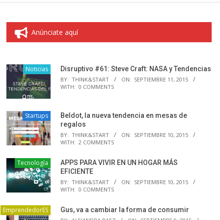
Anúnciate aquí
Noticias
Disruptivo #61: Steve Craft: NASA y Tendencias
BY:
THINK&START
ON:
SEPTIEMBRE 11, 2015
WITH:
0 COMMENTS
Startups
Beldot, la nueva tendencia en mesas de
regalos
BY:
THINK&START
ON:
SEPTIEMBRE 10, 2015
WITH:
2 COMMENTS
Tecnología
APPS PARA VIVIR EN UN HOGAR MÁS
EFICIENTE
BY:
THINK&START
ON:
SEPTIEMBRE 10, 2015
WITH:
0 COMMENTS
EmprendedorES
Gus, va a cambiar la forma de consumir