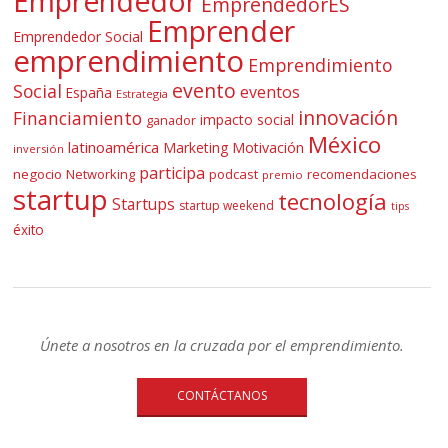
Emprendedor
EmprendedorES
Emprender
Emprendedor Social
emprendimiento
Emprendimiento
evento
Social
eventos
España
Estrategia
innovación
Financiamiento
impacto social
ganador
México
latinoamérica
Marketing
Motivación
inversión
participa
negocio
Networking
podcast
recomendaciones
premio
startup
tecnología
Startups
startup weekend
tips
éxito
Únete a nosotros en la cruzada por el emprendimiento.
CONTÁCTANOS