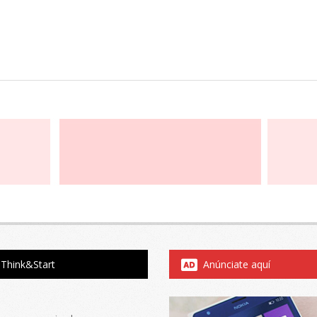
Think&Start
Anúnciate aquí