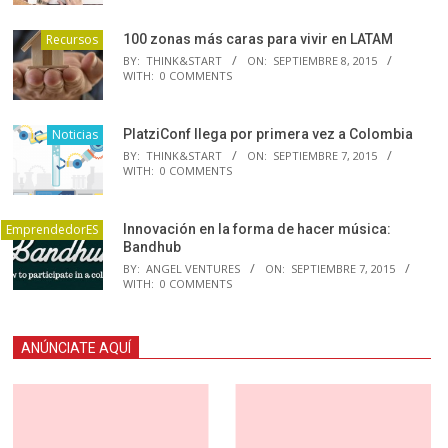
Recursos
100 zonas más caras para vivir en LATAM
BY:
THINK&START
ON:
SEPTIEMBRE 8, 2015
WITH:
0 COMMENTS
Noticias
PlatziConf llega por primera vez a Colombia
BY:
THINK&START
ON:
SEPTIEMBRE 7, 2015
WITH:
0 COMMENTS
EmprendedorES
Innovación en la forma de hacer música:
Bandhub
BY:
ANGEL VENTURES
ON:
SEPTIEMBRE 7, 2015
WITH:
0 COMMENTS
ANÚNCIATE AQUÍ