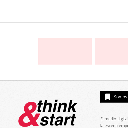
Somos 
El medio digit
la escena emp