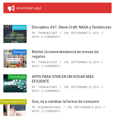
Anúnciate aquí
Noticias
Disruptivo #61: Steve Craft: NASA y Tendencias
BY:
THINK&START
ON:
SEPTIEMBRE 11, 2015
WITH:
0 COMMENTS
Startups
Beldot, la nueva tendencia en mesas de
regalos
BY:
THINK&START
ON:
SEPTIEMBRE 10, 2015
WITH:
2 COMMENTS
Tecnología
APPS PARA VIVIR EN UN HOGAR MÁS
EFICIENTE
BY:
THINK&START
ON:
SEPTIEMBRE 10, 2015
WITH:
0 COMMENTS
EmprendedorES
Gus, va a cambiar la forma de consumir
BY:
ALEJANDRA BAEZ
ON:
SEPTIEMBRE 9, 2015
WITH:
0 COMMENTS