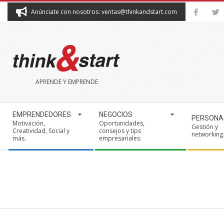
Skip
Anúnciate con nosotros: ventas@thinkandstart.com
to
content
THINK&START
APRENDE Y EMPRENDE
Secondary
EMPRENDEDORES
NEGOCIOS
PERSONA
Navigation
Motivación,
Oportunidades,
Gestión y
Creatividad, Social y
consejos y tips
Menu
networking
más.
empresariales.