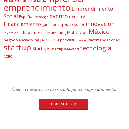
Emprendedor Social
emprendimiento
Emprendimiento
evento
Social
eventos
España
Estrategia
innovación
Financiamiento
impacto social
ganador
México
latinoamérica
Marketing
Motivación
inversión
participa
negocio
Networking
podcast
recomendaciones
premio
startup
tecnología
Startups
startup weekend
tips
éxito
Únete a nosotros en la cruzada por el emprendimiento.
CONTÁCTANOS