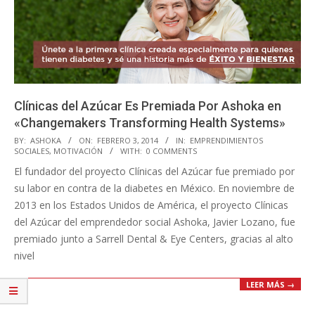
Clínicas del Azúcar Es Premiada Por Ashoka en
«Changemakers Transforming Health Systems»
2014-
BY:
ASHOKA
ON:
FEBRERO 3, 2014
IN:
EMPRENDIMIENTOS
SOCIALES
,
MOTIVACIÓN
WITH:
0 COMMENTS
02-
El fundador del proyecto Clínicas del Azúcar fue premiado por
03
su labor en contra de la diabetes en México. En noviembre de
2013 en los Estados Unidos de América, el proyecto Clínicas
del Azúcar del emprendedor social Ashoka, Javier Lozano, fue
premiado junto a Sarrell Dental & Eye Centers, gracias al alto
nivel
LEER MÁS →