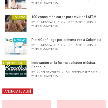
WITH:
0 COMMENTS
Recursos
100 zonas más caras para vivir en LATAM
BY:
THINK&START
ON:
SEPTIEMBRE 8, 2015
WITH:
0 COMMENTS
Noticias
PlatziConf llega por primera vez a Colombia
BY:
THINK&START
ON:
SEPTIEMBRE 7, 2015
WITH:
0 COMMENTS
EmprendedorES
Innovación en la forma de hacer música:
Bandhub
BY:
ANGEL VENTURES
ON:
SEPTIEMBRE 7, 2015
WITH:
0 COMMENTS
ANÚNCIATE AQUÍ