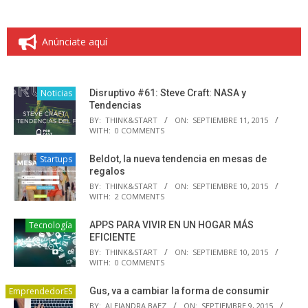
Anúnciate aquí
Noticias
Disruptivo #61: Steve Craft: NASA y
Tendencias
BY:
THINK&START
ON:
SEPTIEMBRE 11, 2015
WITH:
0 COMMENTS
Startups
Beldot, la nueva tendencia en mesas de
regalos
BY:
THINK&START
ON:
SEPTIEMBRE 10, 2015
WITH:
2 COMMENTS
Tecnología
APPS PARA VIVIR EN UN HOGAR MÁS
EFICIENTE
BY:
THINK&START
ON:
SEPTIEMBRE 10, 2015
WITH:
0 COMMENTS
EmprendedorES
Gus, va a cambiar la forma de consumir
BY:
ALEJANDRA BAEZ
ON:
SEPTIEMBRE 9, 2015