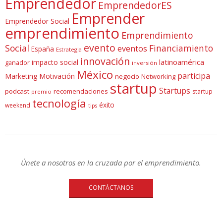
Emprendedor
EmprendedorES
Emprender
Emprendedor Social
emprendimiento
Emprendimiento
evento
Social
Financiamiento
eventos
España
Estrategia
innovación
latinoamérica
impacto social
ganador
inversión
México
participa
Marketing
Motivación
negocio
Networking
startup
Startups
podcast
recomendaciones
startup
premio
tecnología
éxito
weekend
tips
Únete a nosotros en la cruzada por el emprendimiento.
CONTÁCTANOS