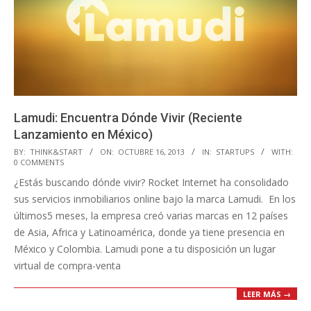
Lamudi: Encuentra Dónde Vivir (Reciente
Lanzamiento en México)
2013-
BY:
THINK&START
ON:
OCTUBRE 16, 2013
IN:
STARTUPS
WITH:
0 COMMENTS
10-
¿Estás buscando dónde vivir? Rocket Internet ha consolidado
16
sus servicios inmobiliarios online bajo la marca Lamudi. En los
últimos5 meses, la empresa creó varias marcas en 12 países
de Asia, Africa y Latinoamérica, donde ya tiene presencia en
México y Colombia. Lamudi pone a tu disposición un lugar
virtual de compra-venta
LEER MÁS →