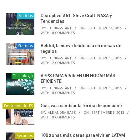
Noticias
Disruptivo #61: Steve Craft: NASA y
Tendencias
BY:
THINK&START
ON:
SEPTIEMBRE 11, 2015
WITH:
0 COMMENTS
Startups
Beldot, la nueva tendencia en mesas de
regalos
BY:
THINK&START
ON:
SEPTIEMBRE 10, 2015
WITH:
2 COMMENTS
Tecnología
APPS PARA VIVIR EN UN HOGAR MÁS
EFICIENTE
BY:
THINK&START
ON:
SEPTIEMBRE 10, 2015
WITH:
0 COMMENTS
EmprendedorES
Gus, va a cambiar la forma de consumir
BY:
ALEJANDRA BAEZ
ON:
SEPTIEMBRE 9, 2015
WITH:
0 COMMENTS
Recursos
100 zonas más caras para vivir en LATAM