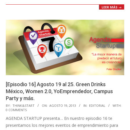
LEER MÁS →
[Episodio 16] Agosto 19 al 25. Green Drinks
México, Women 2.0, YoEmprendedor, Campus
Party y más.
2013-
BY:
THINK&START
ON:
AGOSTO 19, 2013
IN:
EDITORIAL
WITH:
0 COMMENTS
08-
AGENDA STARTUP presenta… En nuestro episodio 16 te
19
presentamos los mejores eventos de emprendimiento para