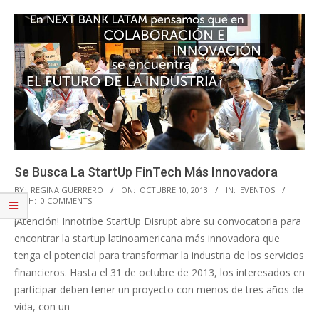
Se Busca La StartUp FinTech Más Innovadora
2013-
BY:
REGINA GUERRERO
ON:
OCTUBRE 10, 2013
IN:
EVENTOS
WITH:
0 COMMENTS
10-
¡Atención! Innotribe StartUp Disrupt abre su convocatoria para
10
encontrar la startup latinoamericana más innovadora que
tenga el potencial para transformar la industria de los servicios
financieros. Hasta el 31 de octubre de 2013, los interesados en
participar deben tener un proyecto con menos de tres años de
vida, con un