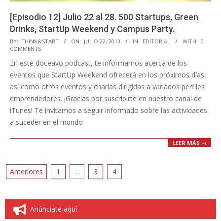
[Episodio 12] Julio 22 al 28. 500 Startups, Green
Drinks, StartUp Weekend y Campus Party.
2013-
BY:
THINK&START
ON:
JULIO 22, 2013
IN:
EDITORIAL
WITH:
0
COMMENTS
07-
En este doceavo podcast, te informamos acerca de los
22
eventos que StartUp Weekend ofrecerá en los próximos días,
así como otros eventos y charlas dirigidas a variados perfiles
emprendedores. ¡Gracias por suscribirte en nuestro canal de
iTunes! Te invitamos a seguir informado sobre las actividades
a suceder en el mundo
LEER MÁS →
Paginación
Anteriores
1
…
3
4
de
entradas
Anúnciate aquí