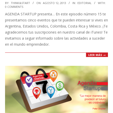
2013-
BY:
THINK&START
ON:
AGOSTO 12, 2013
IN:
EDITORIAL
WITH:
0 COMMENTS
08-
AGENDA STARTUP presenta… En este episodio número 15 te
12
presentamos cinco eventos que te pueden interesar si vives en
Argentina, Estados Unidos, Colombia, Costa Rica y México. ¡Te
agradecemos tus suscripciones en nuestro canal de iTunes! Te
invitamos a seguir informado sobre las actividades a suceder
en el mundo emprendedor.
LEER MÁS →