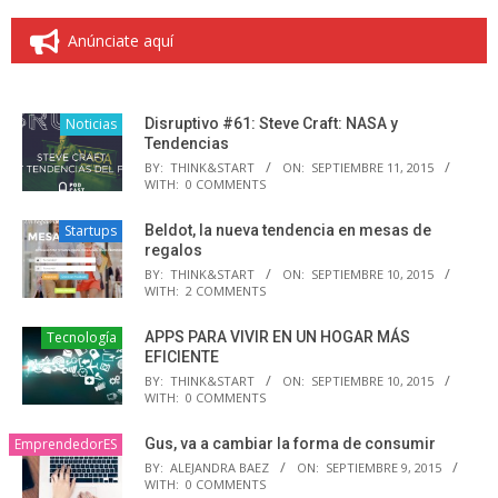
Anúnciate aquí
Noticias
Disruptivo #61: Steve Craft: NASA y
Tendencias
BY:
THINK&START
ON:
SEPTIEMBRE 11, 2015
WITH:
0 COMMENTS
Startups
Beldot, la nueva tendencia en mesas de
regalos
BY:
THINK&START
ON:
SEPTIEMBRE 10, 2015
WITH:
2 COMMENTS
Tecnología
APPS PARA VIVIR EN UN HOGAR MÁS
EFICIENTE
BY:
THINK&START
ON:
SEPTIEMBRE 10, 2015
WITH:
0 COMMENTS
EmprendedorES
Gus, va a cambiar la forma de consumir
BY:
ALEJANDRA BAEZ
ON:
SEPTIEMBRE 9, 2015
WITH:
0 COMMENTS