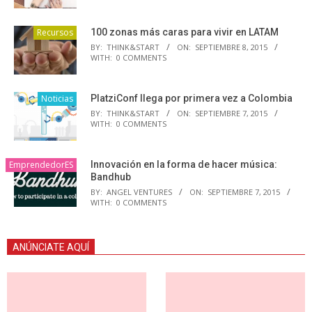
Recursos
100 zonas más caras para vivir en LATAM
BY:
THINK&START
ON:
SEPTIEMBRE 8, 2015
WITH:
0 COMMENTS
Noticias
PlatziConf llega por primera vez a Colombia
BY:
THINK&START
ON:
SEPTIEMBRE 7, 2015
WITH:
0 COMMENTS
EmprendedorES
Innovación en la forma de hacer música:
Bandhub
BY:
ANGEL VENTURES
ON:
SEPTIEMBRE 7, 2015
WITH:
0 COMMENTS
ANÚNCIATE AQUÍ