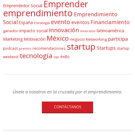
Emprender
Emprendedor Social
emprendimiento
Emprendimiento
evento
Social
Financiamiento
eventos
España
Estrategia
innovación
latinoamérica
impacto social
ganador
inversión
México
participa
Marketing
Motivación
negocio
Networking
startup
Startups
podcast
recomendaciones
startup
premio
tecnología
éxito
weekend
tips
Únete a nosotros en la cruzada por el emprendimiento.
CONTÁCTANOS