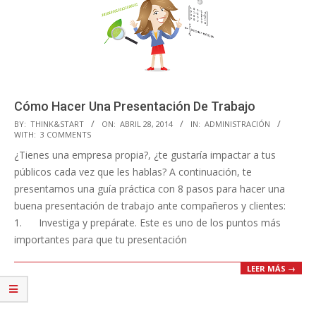
Cómo Hacer Una Presentación De Trabajo
2014-
BY:
THINK&START
ON:
ABRIL 28, 2014
IN:
ADMINISTRACIÓN
WITH:
3 COMMENTS
04-
¿Tienes una empresa propia?, ¿te gustaría impactar a tus
28
públicos cada vez que les hablas? A continuación, te
presentamos una guía práctica con 8 pasos para hacer una
buena presentación de trabajo ante compañeros y clientes:
1. Investiga y prepárate. Este es uno de los puntos más
importantes para que tu presentación
LEER MÁS →