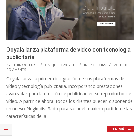
Ooyala lanza plataforma de video con tecnología
publicitaria
2015-
BY:
THINK&START
ON:
JULIO 28, 2015
IN:
NOTICIAS
WITH:
0
COMMENTS
07-
Ooyala lanza la primera integración de sus plataformas de
28
vídeo y tecnología publicitaria, incorporando prestaciones
avanzadas para la emisión de publicidad en su reproductor de
vídeo. A partir de ahora, todos los clientes pueden disponer de
un nuevo Plugin diseñado para sacar el máximo partido de las
características de la
LEER MÁS →