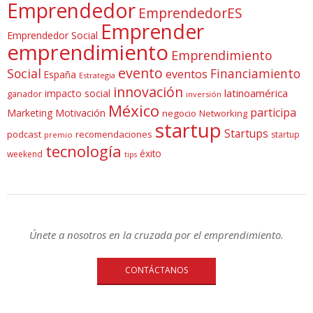
Emprendedor
EmprendedorES
Emprender
Emprendedor Social
emprendimiento
Emprendimiento
evento
Social
Financiamiento
eventos
España
Estrategia
innovación
latinoamérica
impacto social
ganador
inversión
México
participa
Marketing
Motivación
negocio
Networking
startup
Startups
podcast
recomendaciones
startup
premio
tecnología
éxito
weekend
tips
Únete a nosotros en la cruzada por el emprendimiento.
CONTÁCTANOS