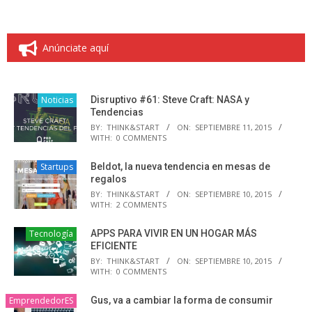
Anúnciate aquí
Noticias
Disruptivo #61: Steve Craft: NASA y
Tendencias
BY:
THINK&START
ON:
SEPTIEMBRE 11, 2015
WITH:
0 COMMENTS
Startups
Beldot, la nueva tendencia en mesas de
regalos
BY:
THINK&START
ON:
SEPTIEMBRE 10, 2015
WITH:
2 COMMENTS
Tecnología
APPS PARA VIVIR EN UN HOGAR MÁS
EFICIENTE
BY:
THINK&START
ON:
SEPTIEMBRE 10, 2015
WITH:
0 COMMENTS
EmprendedorES
Gus, va a cambiar la forma de consumir