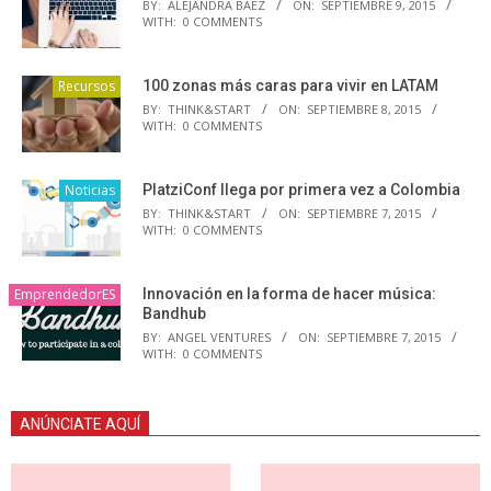
BY:
ALEJANDRA BAEZ
ON:
SEPTIEMBRE 9, 2015
WITH:
0 COMMENTS
Recursos
100 zonas más caras para vivir en LATAM
BY:
THINK&START
ON:
SEPTIEMBRE 8, 2015
WITH:
0 COMMENTS
Noticias
PlatziConf llega por primera vez a Colombia
BY:
THINK&START
ON:
SEPTIEMBRE 7, 2015
WITH:
0 COMMENTS
EmprendedorES
Innovación en la forma de hacer música:
Bandhub
BY:
ANGEL VENTURES
ON:
SEPTIEMBRE 7, 2015
WITH:
0 COMMENTS
ANÚNCIATE AQUÍ