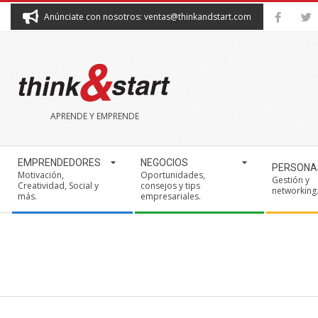
Skip
Anúnciate con nosotros: ventas@thinkandstart.com
to
content
THINK&START
APRENDE Y EMPRENDE
Secondary
EMPRENDEDORES
NEGOCIOS
PERSONA
Navigation
Motivación,
Oportunidades,
Gestión y
Creatividad, Social y
consejos y tips
Menu
networking
más.
empresariales.