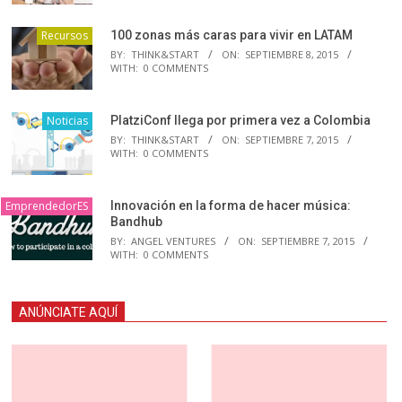
Recursos
100 zonas más caras para vivir en LATAM
BY:
THINK&START
ON:
SEPTIEMBRE 8, 2015
WITH:
0 COMMENTS
Noticias
PlatziConf llega por primera vez a Colombia
BY:
THINK&START
ON:
SEPTIEMBRE 7, 2015
WITH:
0 COMMENTS
EmprendedorES
Innovación en la forma de hacer música:
Bandhub
BY:
ANGEL VENTURES
ON:
SEPTIEMBRE 7, 2015
WITH:
0 COMMENTS
ANÚNCIATE AQUÍ