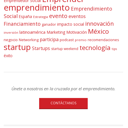
Emprendedor Social
emprendimiento
Emprendimiento
evento
Social
eventos
España
Estrategia
innovación
Financiamiento
impacto social
ganador
México
latinoamérica
Marketing
Motivación
inversión
participa
negocio
Networking
podcast
recomendaciones
premio
startup
tecnología
Startups
startup weekend
tips
éxito
Únete a nosotros en la cruzada por el emprendimiento.
CONTÁCTANOS