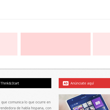
Think&Start
Anúnciate aquí
al que comunica lo que ocurre en
rendedora de habla hispana, con