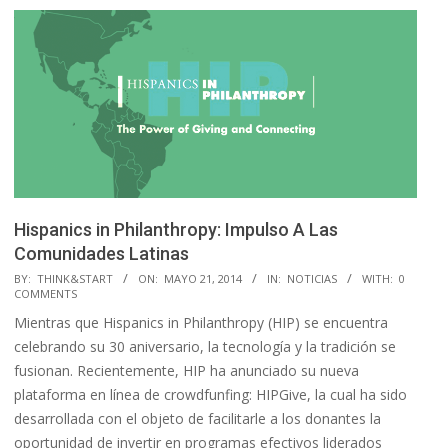
Hispanics in Philanthropy: Impulso A Las
Comunidades Latinas
2014-
BY:
THINK&START
ON:
MAYO 21, 2014
IN:
NOTICIAS
WITH:
0
COMMENTS
05-
Mientras que Hispanics in Philanthropy (HIP) se encuentra
21
celebrando su 30 aniversario, la tecnología y la tradición se
fusionan. Recientemente, HIP ha anunciado su nueva
plataforma en línea de crowdfunfing: HIPGive, la cual ha sido
desarrollada con el objeto de facilitarle a los donantes la
oportunidad de invertir en programas efectivos liderados