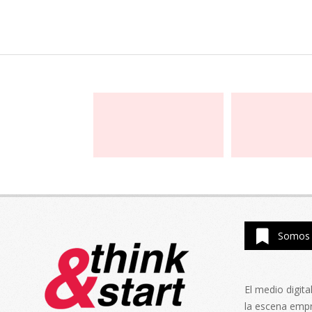
Somos 
El medio digit
la escena emp