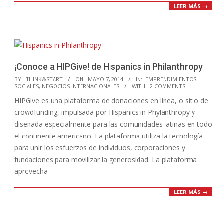
LEER MÁS →
¡Conoce a HIPGive! de Hispanics in Philanthropy
2014-
BY:
THINK&START
ON:
MAYO 7, 2014
IN:
EMPRENDIMIENTOS
SOCIALES
,
NEGOCIOS INTERNACIONALES
WITH:
2 COMMENTS
05-
HIPGive es una plataforma de donaciones en línea, o sitio de
07
crowdfunding, impulsada por Hispanics in Phylanthropy y
diseñada especialmente para las comunidades latinas en todo
el continente americano. La plataforma utiliza la tecnología
para unir los esfuerzos de individuos, corporaciones y
fundaciones para movilizar la generosidad. La plataforma
aprovecha
LEER MÁS →