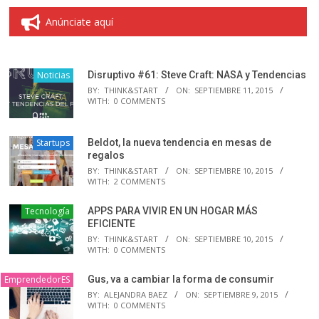
Anúnciate aquí
Noticias
Disruptivo #61: Steve Craft: NASA y Tendencias
BY:
THINK&START
ON:
SEPTIEMBRE 11, 2015
WITH:
0 COMMENTS
Startups
Beldot, la nueva tendencia en mesas de
regalos
BY:
THINK&START
ON:
SEPTIEMBRE 10, 2015
WITH:
2 COMMENTS
Tecnología
APPS PARA VIVIR EN UN HOGAR MÁS
EFICIENTE
BY:
THINK&START
ON:
SEPTIEMBRE 10, 2015
WITH:
0 COMMENTS
EmprendedorES
Gus, va a cambiar la forma de consumir
BY:
ALEJANDRA BAEZ
ON:
SEPTIEMBRE 9, 2015
WITH:
0 COMMENTS