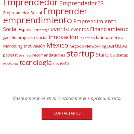
Emprendedor
EmprendedorES
Emprender
Emprendedor Social
emprendimiento
Emprendimiento
evento
Social
Financiamiento
eventos
España
Estrategia
innovación
latinoamérica
impacto social
ganador
inversión
México
participa
Marketing
Motivación
negocio
Networking
startup
Startups
podcast
recomendaciones
startup
premio
tecnología
éxito
weekend
tips
Únete a nosotros en la cruzada por el emprendimiento.
CONTÁCTANOS