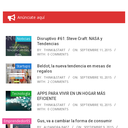
Anúnciate aquí
Noticias
Disruptivo #61: Steve Craft: NASA y
Tendencias
BY:
THINK&START
ON:
SEPTIEMBRE 11, 2015
WITH:
0 COMMENTS
Startups
Beldot, la nueva tendencia en mesas de
regalos
BY:
THINK&START
ON:
SEPTIEMBRE 10, 2015
WITH:
2 COMMENTS
Tecnología
APPS PARA VIVIR EN UN HOGAR MÁS
EFICIENTE
BY:
THINK&START
ON:
SEPTIEMBRE 10, 2015
WITH:
0 COMMENTS
EmprendedorES
Gus, va a cambiar la forma de consumir
BY:
ALEJANDRA BAEZ
ON:
SEPTIEMBRE 9, 2015