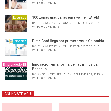
WITH:
0 COMMENTS
Recursos
100 zonas más caras para vivir en LATAM
BY:
THINK&START
ON:
SEPTIEMBRE 8, 2015
WITH:
0 COMMENTS
Noticias
PlatziConf llega por primera vez a Colombia
BY:
THINK&START
ON:
SEPTIEMBRE 7, 2015
WITH:
0 COMMENTS
EmprendedorES
Innovación en la forma de hacer música:
Bandhub
BY:
ANGEL VENTURES
ON:
SEPTIEMBRE 7, 2015
WITH:
0 COMMENTS
ANÚNCIATE AQUÍ