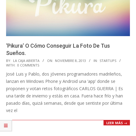
‘Pikura’ O Cómo Conseguir La Foto De Tus
Sueños.
2013-
BY:
LA CAJA ABIERTA
ON:
NOVIEMBRE 8, 2013
IN:
STARTUPS
WITH:
0 COMMENTS
11-
José Luis y Pablo, dos jóvenes programadores madrileños,
08
lanzan en Windows Phone y Android una ‘app’ donde se
proponen y votan retos fotográficos CARLOS GUERRA | Es
una tarde de invierno y estás en casa. Fuera hace frío y han
pasado días, quizá semanas, desde que sentiste por última
vez el
LEER MÁS →