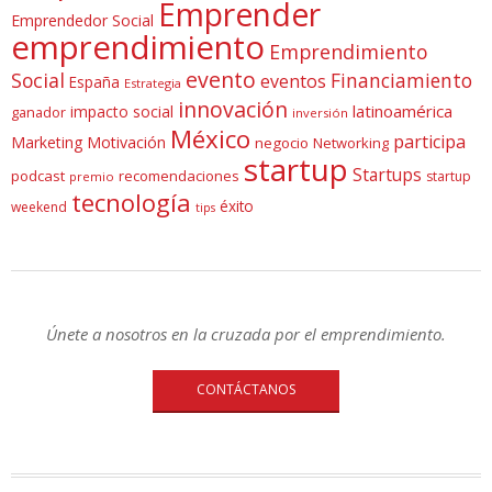
Emprender
Emprendedor Social
emprendimiento
Emprendimiento
evento
Social
Financiamiento
eventos
España
Estrategia
innovación
latinoamérica
impacto social
ganador
inversión
México
participa
Marketing
Motivación
negocio
Networking
startup
Startups
podcast
recomendaciones
startup
premio
tecnología
éxito
weekend
tips
Únete a nosotros en la cruzada por el emprendimiento.
CONTÁCTANOS