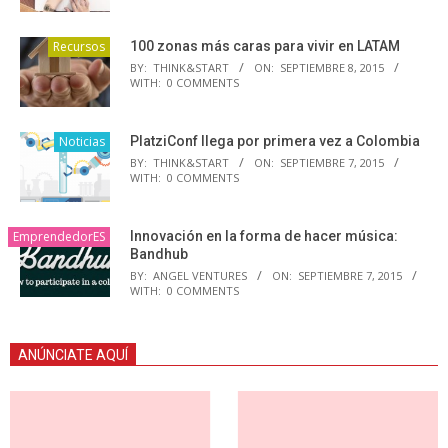
Recursos
100 zonas más caras para vivir en LATAM
BY:
THINK&START
ON:
SEPTIEMBRE 8, 2015
WITH:
0 COMMENTS
Noticias
PlatziConf llega por primera vez a Colombia
BY:
THINK&START
ON:
SEPTIEMBRE 7, 2015
WITH:
0 COMMENTS
EmprendedorES
Innovación en la forma de hacer música:
Bandhub
BY:
ANGEL VENTURES
ON:
SEPTIEMBRE 7, 2015
WITH:
0 COMMENTS
ANÚNCIATE AQUÍ