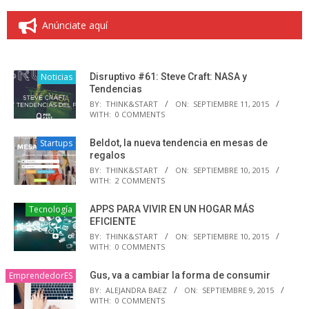
Anúnciate aquí
Noticias
Disruptivo #61: Steve Craft: NASA y
Tendencias
BY:
THINK&START
ON:
SEPTIEMBRE 11, 2015
WITH:
0 COMMENTS
Startups
Beldot, la nueva tendencia en mesas de
regalos
BY:
THINK&START
ON:
SEPTIEMBRE 10, 2015
WITH:
2 COMMENTS
Tecnología
APPS PARA VIVIR EN UN HOGAR MÁS
EFICIENTE
BY:
THINK&START
ON:
SEPTIEMBRE 10, 2015
WITH:
0 COMMENTS
EmprendedorES
Gus, va a cambiar la forma de consumir
BY:
ALEJANDRA BAEZ
ON:
SEPTIEMBRE 9, 2015
WITH:
0 COMMENTS