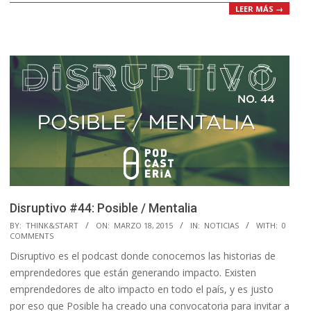
LEER MÁS →
Disruptivo #44: Posible / Mentalia
2015-
BY:
THINK&START
ON:
MARZO 18, 2015
IN:
NOTICIAS
WITH:
0
COMMENTS
03-
Disruptivo es el podcast donde conocemos las historias de
18
emprendedores que están generando impacto. Existen
emprendedores de alto impacto en todo el país, y es justo
por eso que Posible ha creado una convocatoria para invitar a