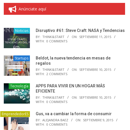
Anúnciate aquí
Noticias
Disruptivo #61: Steve Craft: NASA y Tendencias
BY:
THINK&START
ON:
SEPTIEMBRE 11, 2015
WITH:
0 COMMENTS
Startups
Beldot, la nueva tendencia en mesas de
regalos
BY:
THINK&START
ON:
SEPTIEMBRE 10, 2015
WITH:
2 COMMENTS
Tecnología
APPS PARA VIVIR EN UN HOGAR MÁS
EFICIENTE
BY:
THINK&START
ON:
SEPTIEMBRE 10, 2015
WITH:
0 COMMENTS
EmprendedorES
Gus, va a cambiar la forma de consumir
BY:
ALEJANDRA BAEZ
ON:
SEPTIEMBRE 9, 2015
WITH:
0 COMMENTS