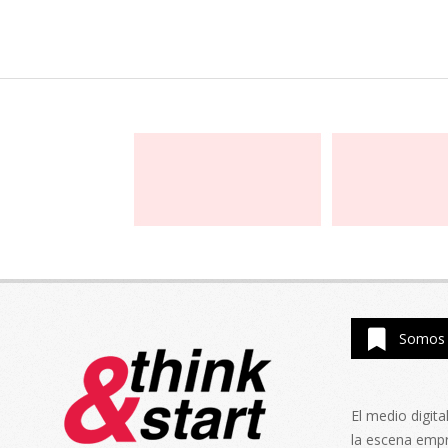
Somos 
El medio digit
la escena emp