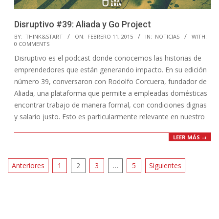
Disruptivo #39: Aliada y Go Project
2015-
BY:
THINK&START
ON:
FEBRERO 11, 2015
IN:
NOTICIAS
WITH:
0 COMMENTS
02-
Disruptivo es el podcast donde conocemos las historias de
11
emprendedores que están generando impacto. En su edición
número 39, conversaron con Rodolfo Corcuera, fundador de
Aliada, una plataforma que permite a empleadas domésticas
encontrar trabajo de manera formal, con condiciones dignas
y salario justo. Esto es particularmente relevante en nuestro
LEER MÁS →
Paginación
Anteriores
1
2
3
…
5
Siguientes
de
entradas