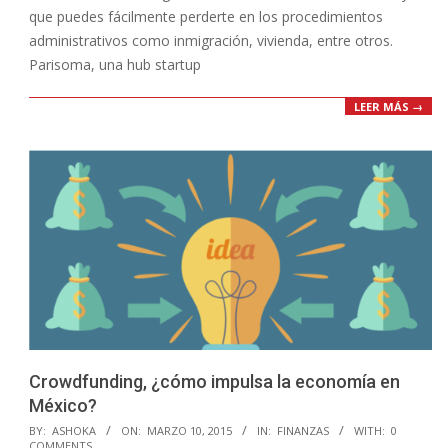
que puedes fácilmente perderte en los procedimientos
administrativos como inmigración, vivienda, entre otros.
Parisoma, una hub startup
LEER MÁS →
Crowdfunding, ¿cómo impulsa la economía en
México?
2015-
BY:
ASHOKA
ON:
MARZO 10, 2015
IN:
FINANZAS
WITH:
0
COMMENTS