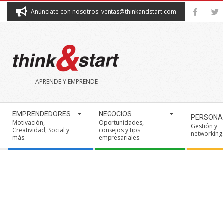
Skip
Anúnciate con nosotros: ventas@thinkandstart.com
to
content
THINK&START
APRENDE Y EMPRENDE
Secondary
EMPRENDEDORES
NEGOCIOS
PERSONA
Navigation
Motivación,
Oportunidades,
Gestión y
Creatividad, Social y
consejos y tips
Menu
networking
más.
empresariales.