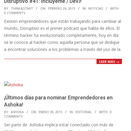
Disruptivo #41: Inclúyeme / Dev.F
2015-
BY:
THINK&START
ON:
FEBRERO 26, 2015
IN:
NOTICIAS
WITH:
0 COMMENTS
02-
Existen emprendedores que están trabajando para cambiar al
26
mundo, Disruptivo es el primer podcast que habla de ellos. El
término hacker ha evolucionado completamente, hoy en día
se le conoce al hacker como aquella persona que se dedique
a encontrar soluciones a los problemas a través del uso de la
LEER MÁS →
¡Últimos días para nominar Emprendedores en
Ashoka!
2015-
BY:
ASHOKA
ON:
ENERO 30, 2015
IN:
EDITORIAL
WITH:
0
COMMENTS
01-
Ser parte de Ashoka implica estar conectado con más de
30