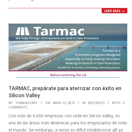
LEER MÁS →
TARMAC, prepárate para aterrizar con éxito en
Silicon Valley
2015-
BY:
THINK&START
ON:
ABRIL 13, 2015
IN:
RECURSOS
WITH:
0
COMMENTS
04-
Con más de 6,000 empresas con sede en Silicon Valley, es
13
una de las áreas más dinámicas para los empresarios de todo
el mundo. Sin embargo, a veces es difícil establecerse allí ya