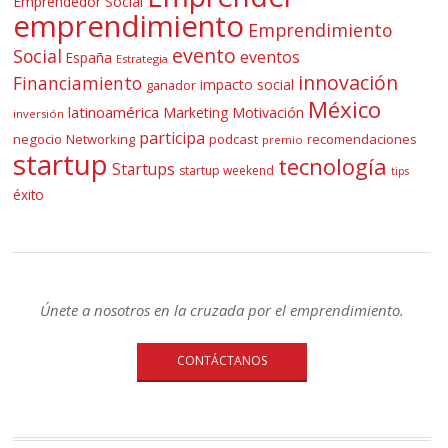
Emprendedor Social
emprendimiento
Emprendimiento
evento
Social
eventos
España
Estrategia
innovación
Financiamiento
impacto social
ganador
México
latinoamérica
Marketing
Motivación
inversión
participa
negocio
Networking
podcast
recomendaciones
premio
startup
tecnología
Startups
startup weekend
tips
éxito
Únete a nosotros en la cruzada por el emprendimiento.
CONTÁCTANOS