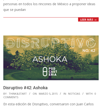
personas en todos los rincones de México a proponer ideas
que se puedan
LEER MÁS →
Disruptivo #42: Ashoka
2015-
BY:
THINK&START
ON:
MARZO 5, 2015
IN:
NOTICIAS
WITH:
0
COMMENTS
03-
En esta edición de Disruptivo, conversaron con Juan Carlos
05