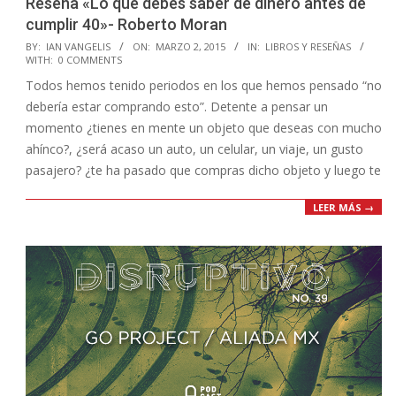
Reseña «Lo que debes saber de dinero antes de
cumplir 40»- Roberto Moran
2015-
BY:
IAN VANGELIS
ON:
MARZO 2, 2015
IN:
LIBROS Y RESEÑAS
WITH:
0 COMMENTS
03-
Todos hemos tenido periodos en los que hemos pensado “no
02
debería estar comprando esto”. Detente a pensar un
momento ¿tienes en mente un objeto que deseas con mucho
ahínco?, ¿será acaso un auto, un celular, un viaje, un gusto
pasajero? ¿te ha pasado que compras dicho objeto y luego te
LEER MÁS →