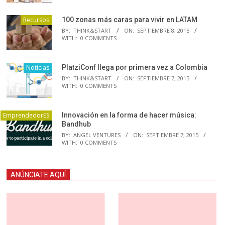
Recursos
100 zonas más caras para vivir en LATAM
BY:
THINK&START
ON:
SEPTIEMBRE 8, 2015
WITH:
0 COMMENTS
Noticias
PlatziConf llega por primera vez a Colombia
BY:
THINK&START
ON:
SEPTIEMBRE 7, 2015
WITH:
0 COMMENTS
EmprendedorES
Innovación en la forma de hacer música:
Bandhub
BY:
ANGEL VENTURES
ON:
SEPTIEMBRE 7, 2015
WITH:
0 COMMENTS
ANÚNCIATE AQUÍ