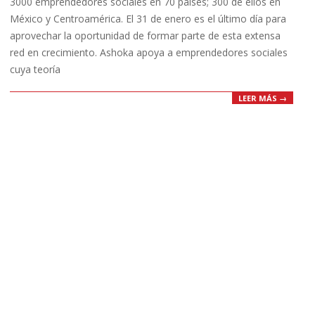
3000 emprendedores sociales en 70 países; 300 de ellos en
México y Centroamérica. El 31 de enero es el último día para
aprovechar la oportunidad de formar parte de esta extensa
red en crecimiento. Ashoka apoya a emprendedores sociales
cuya teoría
LEER MÁS →