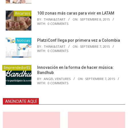
Recursos
100 zonas más caras para vivir en LATAM
BY:
THINK&START
ON:
SEPTIEMBRE 8, 2015
WITH:
0 COMMENTS
Noticias
PlatziConf llega por primera vez a Colombia
BY:
THINK&START
ON:
SEPTIEMBRE 7, 2015
WITH:
0 COMMENTS
EmprendedorES
Innovación en la forma de hacer música:
Bandhub
BY:
ANGEL VENTURES
ON:
SEPTIEMBRE 7, 2015
WITH:
0 COMMENTS
ANÚNCIATE AQUÍ