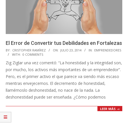
El Error de Convertir tus Debilidades en Fortalezas
2014-
BY:
CRISTOPHER RAMÍREZ
ON:
JULIO 23, 2014
IN:
EMPRENDEDORES
WITH:
0 COMMENTS
07-
Zig Ziglar una vez comentó: “La honestidad y la integridad son,
23
por mucho, los activos más importantes de un emprendedor”.
Pero, es el primer activo el que parece va siendo más escaso
mientras envejecemos. El decremento de honestidad,
llamémoslo deshonestidad, no nace de la nada. La
deshonestidad puede ser enseñada. ¿Cómo podemos
LEER MÁS →