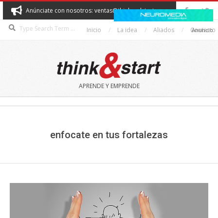
Skip
Anúnciate con nosotros: ventas@thinkandstart.com
to
Search
content
Inicio
La idea
Aliados
Contacto
Anuncio
THINK&START
APRENDE Y EMPRENDE
Secondary
Navigation
Menu
enfocate en tus fortalezas