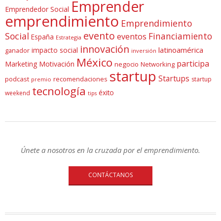
Emprender
Emprendedor Social
emprendimiento
Emprendimiento
evento
Social
Financiamiento
eventos
España
Estrategia
innovación
latinoamérica
impacto social
ganador
inversión
México
participa
Marketing
Motivación
negocio
Networking
startup
Startups
podcast
recomendaciones
startup
premio
tecnología
éxito
weekend
tips
Únete a nosotros en la cruzada por el emprendimiento.
CONTÁCTANOS