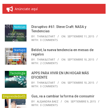
Anúnciate aquí
Noticias
Disruptivo #61: Steve Craft: NASA y
Tendencias
BY:
THINK&START
ON:
SEPTIEMBRE 11, 2015
WITH:
0 COMMENTS
Startups
Beldot, la nueva tendencia en mesas de
regalos
BY:
THINK&START
ON:
SEPTIEMBRE 10, 2015
WITH:
2 COMMENTS
Tecnología
APPS PARA VIVIR EN UN HOGAR MÁS
EFICIENTE
BY:
THINK&START
ON:
SEPTIEMBRE 10, 2015
WITH:
0 COMMENTS
EmprendedorES
Gus, va a cambiar la forma de consumir
BY:
ALEJANDRA BAEZ
ON:
SEPTIEMBRE 9, 2015
WITH:
0 COMMENTS