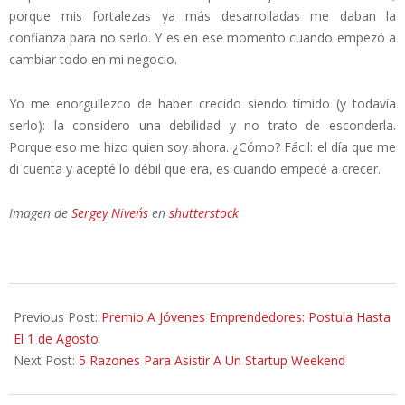
porque mis fortalezas ya más desarrolladas me daban la
confianza para no serlo. Y es en ese momento cuando empezó a
cambiar todo en mi negocio.
Yo me enorgullezco de haber crecido siendo tímido (y todavía
serlo): la considero una debilidad y no trato de esconderla.
Porque eso me hizo quien soy ahora. ¿Cómo? Fácil: el día que me
di cuenta y acepté lo débil que era, es cuando empecé a crecer.
Imagen de
Sergey Niven´s
en
shutterstock
2014-
07-
Previous Post:
Premio A Jóvenes Emprendedores: Postula Hasta
23
El 1 de Agosto
Next Post:
5 Razones Para Asistir A Un Startup Weekend