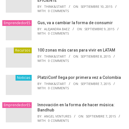
EFICIENTE
BY:
THINK&START
ON:
SEPTIEMBRE 10, 2015
WITH:
0 COMMENTS
EmprendedorES
Gus, va a cambiar la forma de consumir
BY:
ALEJANDRA BAEZ
ON:
SEPTIEMBRE 9, 2015
WITH:
0 COMMENTS
Recursos
100 zonas más caras para vivir en LATAM
BY:
THINK&START
ON:
SEPTIEMBRE 8, 2015
WITH:
0 COMMENTS
Noticias
PlatziConf llega por primera vez a Colombia
BY:
THINK&START
ON:
SEPTIEMBRE 7, 2015
WITH:
0 COMMENTS
EmprendedorES
Innovación en la forma de hacer música:
Bandhub
BY:
ANGEL VENTURES
ON:
SEPTIEMBRE 7, 2015
WITH:
0 COMMENTS