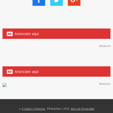
Anúnciate aquí
Anuncio
Anúnciate aquí
Anuncio
cc
Creative Commons
, Think&Start, 2018.
Aviso de Privacidad