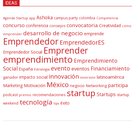
IDEAS
Ashoka
campus party
colombia
Agenda Startup
app
Competencia
concurso
convocatoria
conferencia
Creatividad
consejos
cómo
desarrollo de negocio
emprende
emprender
Emprendedor
EmprendedorES
Emprender
Emprendedor Social
emprendimiento
Emprendimiento
evento
Social
Financiamiento
eventos
España
Estrategia
innovación
latinoamérica
impacto social
ganador
inversión
México
participa
Marketing
Motivación
negocio
Networking
startup
Startups
podcast
recomendaciones
startup
premio
tecnología
éxito
weekend
tips