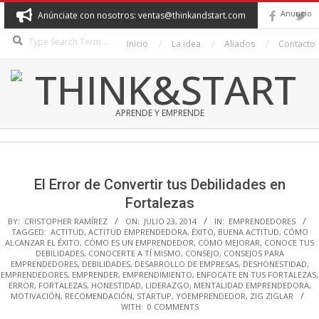
Skip
Anuncio
Anúnciate con nosotros: ventas@thinkandstart.com
to
Search
content
Inicio
La idea
Aliados
Contacto
THINK&START
APRENDE Y EMPRENDE
Secondary
Navigation
Menu
El Error de Convertir tus Debilidades en
Fortalezas
BY:
CRISTOPHER RAMÍREZ
ON:
JULIO 23, 2014
IN:
EMPRENDEDORES
TAGGED:
ACTITUD
,
ACTITUD EMPRENDEDORA
,
ÉXITO
,
BUENA ACTITUD
,
CÓMO
ALCANZAR EL ÉXITO
,
CÓMO ES UN EMPRENDEDOR
,
CÓMO MEJORAR
,
CONOCE TUS
DEBILIDADES
,
CONOCERTE A TÍ MISMO
,
CONSEJO
,
CONSEJOS PARA
EMPRENDEDORES
,
DEBILIDADES
,
DESARROLLO DE EMPRESAS
,
DESHONESTIDAD
,
EMPRENDEDORES
,
EMPRENDER
,
EMPRENDIMIENTO
,
ENFOCATE EN TUS FORTALEZAS
,
ERROR
,
FORTALEZAS
,
HONESTIDAD
,
LIDERAZGO
,
MENTALIDAD EMPRENDEDORA
,
MOTIVACIÓN
,
RECOMENDACIÓN
,
STARTUP
,
YOEMPRENDEDOR
,
ZIG ZIGLAR
WITH:
0 COMMENTS