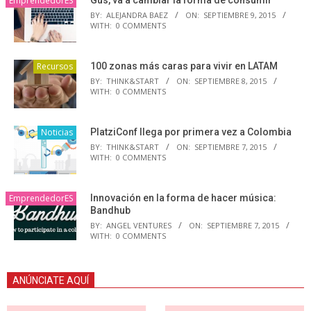
EmprendedorES
BY:
ALEJANDRA BAEZ
ON:
SEPTIEMBRE 9, 2015
WITH:
0 COMMENTS
Recursos
100 zonas más caras para vivir en LATAM
BY:
THINK&START
ON:
SEPTIEMBRE 8, 2015
WITH:
0 COMMENTS
Noticias
PlatziConf llega por primera vez a Colombia
BY:
THINK&START
ON:
SEPTIEMBRE 7, 2015
WITH:
0 COMMENTS
EmprendedorES
Innovación en la forma de hacer música:
Bandhub
BY:
ANGEL VENTURES
ON:
SEPTIEMBRE 7, 2015
WITH:
0 COMMENTS
ANÚNCIATE AQUÍ