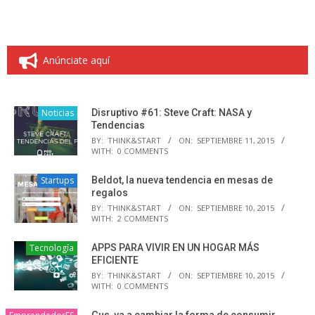
Anúnciate aquí
Noticias
Disruptivo #61: Steve Craft: NASA y
Tendencias
BY:
THINK&START
ON:
SEPTIEMBRE 11, 2015
WITH:
0 COMMENTS
Startups
Beldot, la nueva tendencia en mesas de
regalos
BY:
THINK&START
ON:
SEPTIEMBRE 10, 2015
WITH:
2 COMMENTS
Tecnología
APPS PARA VIVIR EN UN HOGAR MÁS
EFICIENTE
BY:
THINK&START
ON:
SEPTIEMBRE 10, 2015
WITH:
0 COMMENTS
Gus, va a cambiar la forma de consumir