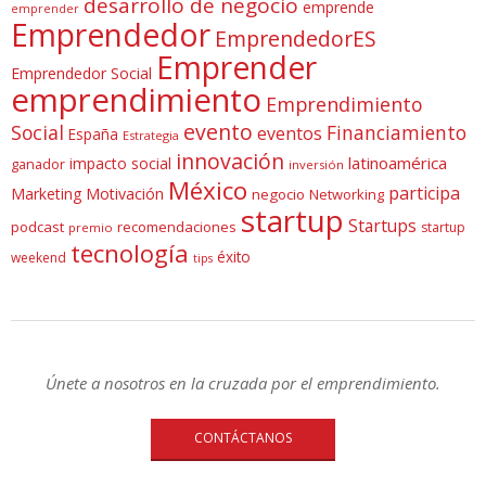
desarrollo de negocio
emprende
emprender
Emprendedor
EmprendedorES
Emprender
Emprendedor Social
emprendimiento
Emprendimiento
evento
Social
Financiamiento
eventos
España
Estrategia
innovación
latinoamérica
impacto social
ganador
inversión
México
participa
Marketing
Motivación
negocio
Networking
startup
Startups
podcast
recomendaciones
startup
premio
tecnología
éxito
weekend
tips
Únete a nosotros en la cruzada por el emprendimiento.
CONTÁCTANOS