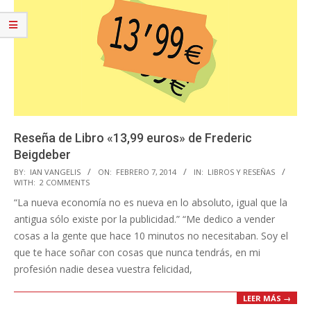
Reseña de Libro «13,99 euros» de Frederic
Beigdeber
2014-
BY:
IAN VANGELIS
ON:
FEBRERO 7, 2014
IN:
LIBROS Y RESEÑAS
WITH:
2 COMMENTS
02-
“La nueva economía no es nueva en lo absoluto, igual que la
07
antigua sólo existe por la publicidad.” “Me dedico a vender
cosas a la gente que hace 10 minutos no necesitaban. Soy el
que te hace soñar con cosas que nunca tendrás, en mi
profesión nadie desea vuestra felicidad,
LEER MÁS →