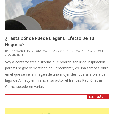
¿Hasta Dónde Puede Llegar El Efecto De Tu
Negocio?
2014-
BY:
IAN VANGELIS
ON:
MARZO 28, 2014
IN:
MARKETING
WITH:
0 COMMENTS
03-
Voy a contarte tres historias que podrán servir de inspiración
28
para tu negocio: “Matinée de Septembre”, es una famosa obra
en el que se ve la imagen de una mujer desnuda a la orilla del
lago de Annecy en Francia, su autor el francés Paul Chabas.
Como sucede en varias
LEER MÁS →