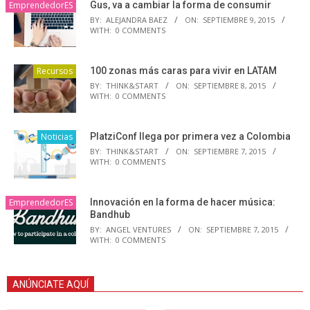
EmprendedorES
Gus, va a cambiar la forma de consumir
BY:
ALEJANDRA BAEZ
ON:
SEPTIEMBRE 9, 2015
WITH:
0 COMMENTS
Recursos
100 zonas más caras para vivir en LATAM
BY:
THINK&START
ON:
SEPTIEMBRE 8, 2015
WITH:
0 COMMENTS
Noticias
PlatziConf llega por primera vez a Colombia
BY:
THINK&START
ON:
SEPTIEMBRE 7, 2015
WITH:
0 COMMENTS
EmprendedorES
Innovación en la forma de hacer música:
Bandhub
BY:
ANGEL VENTURES
ON:
SEPTIEMBRE 7, 2015
WITH:
0 COMMENTS
ANÚNCIATE AQUÍ