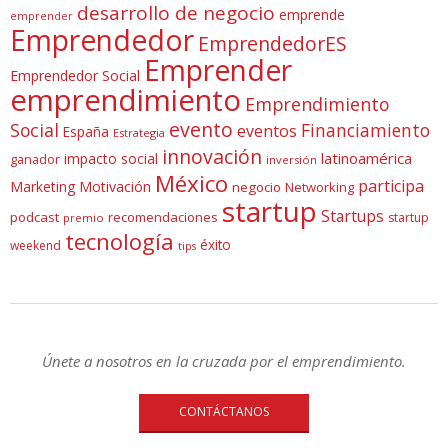
desarrollo de negocio
emprende
emprender
Emprendedor
EmprendedorES
Emprender
Emprendedor Social
emprendimiento
Emprendimiento
evento
Social
Financiamiento
eventos
España
Estrategia
innovación
latinoamérica
impacto social
ganador
inversión
México
participa
Marketing
Motivación
negocio
Networking
startup
Startups
podcast
recomendaciones
startup
premio
tecnología
éxito
weekend
tips
Únete a nosotros en la cruzada por el emprendimiento.
CONTÁCTANOS