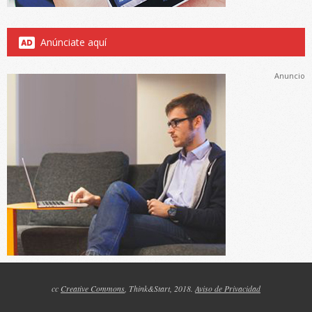
Anúnciate aquí
Anuncio
cc
Creative Commons
, Think&Start, 2018.
Aviso de Privacidad