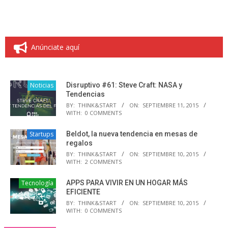
Anúnciate aquí
Noticias
Disruptivo #61: Steve Craft: NASA y
Tendencias
BY:
THINK&START
ON:
SEPTIEMBRE 11, 2015
WITH:
0 COMMENTS
Startups
Beldot, la nueva tendencia en mesas de
regalos
BY:
THINK&START
ON:
SEPTIEMBRE 10, 2015
WITH:
2 COMMENTS
Tecnología
APPS PARA VIVIR EN UN HOGAR MÁS
EFICIENTE
BY:
THINK&START
ON:
SEPTIEMBRE 10, 2015
WITH:
0 COMMENTS