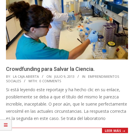
Crowdfunding para Salvar la Ciencia.
2013-
BY:
LA CAJA ABIERTA
ON:
JULIO 9, 2013
IN:
EMPRENDIMIENTOS
SOCIALES
WITH:
0 COMMENTS
07-
Si está leyendo este reportaje y ha hecho clic en su enlace,
09
posiblemente se deba a que el título del mismo le parezca
increíble, inaceptable. O peor aún, que le suene perfectamente
verosímil en las actuales circunstancias. La respuesta correcta
es la segunda en este caso. Se trata del laboratorio
LEER MÁS →