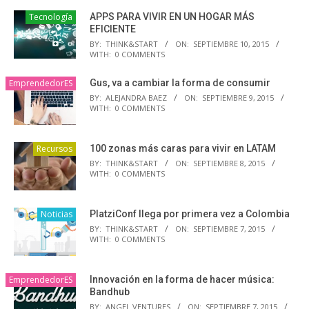
Tecnología
APPS PARA VIVIR EN UN HOGAR MÁS
EFICIENTE
BY:
THINK&START
ON:
SEPTIEMBRE 10, 2015
WITH:
0 COMMENTS
EmprendedorES
Gus, va a cambiar la forma de consumir
BY:
ALEJANDRA BAEZ
ON:
SEPTIEMBRE 9, 2015
WITH:
0 COMMENTS
Recursos
100 zonas más caras para vivir en LATAM
BY:
THINK&START
ON:
SEPTIEMBRE 8, 2015
WITH:
0 COMMENTS
Noticias
PlatziConf llega por primera vez a Colombia
BY:
THINK&START
ON:
SEPTIEMBRE 7, 2015
WITH:
0 COMMENTS
EmprendedorES
Innovación en la forma de hacer música:
Bandhub
BY:
ANGEL VENTURES
ON:
SEPTIEMBRE 7, 2015