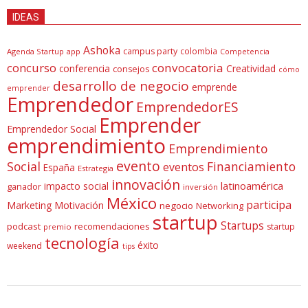
IDEAS
Ashoka
campus party
colombia
Agenda Startup
app
Competencia
concurso
convocatoria
conferencia
Creatividad
consejos
cómo
desarrollo de negocio
emprende
emprender
Emprendedor
EmprendedorES
Emprender
Emprendedor Social
emprendimiento
Emprendimiento
evento
Social
Financiamiento
eventos
España
Estrategia
innovación
latinoamérica
impacto social
ganador
inversión
México
participa
Marketing
Motivación
negocio
Networking
startup
Startups
podcast
recomendaciones
startup
premio
tecnología
éxito
weekend
tips