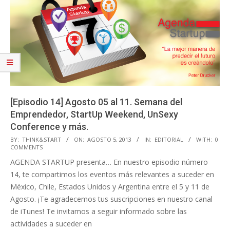
[Episodio 14] Agosto 05 al 11. Semana del
Emprendedor, StartUp Weekend, UnSexy
Conference y más.
2013-
BY:
THINK&START
ON:
AGOSTO 5, 2013
IN:
EDITORIAL
WITH:
0
COMMENTS
08-
AGENDA STARTUP presenta… En nuestro episodio número
05
14, te compartimos los eventos más relevantes a suceder en
México, Chile, Estados Unidos y Argentina entre el 5 y 11 de
Agosto. ¡Te agradecemos tus suscripciones en nuestro canal
de iTunes! Te invitamos a seguir informado sobre las
actividades a suceder en