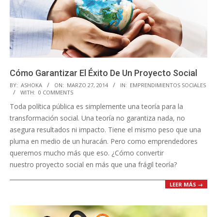
Cómo Garantizar El Éxito De Un Proyecto Social
2014-
BY:
ASHOKA
ON:
MARZO 27, 2014
IN:
EMPRENDIMIENTOS SOCIALES
WITH:
0 COMMENTS
03-
Toda política pública es simplemente una teoría para la
27
transformación social. Una teoría no garantiza nada, no
asegura resultados ni impacto. Tiene el mismo peso que una
pluma en medio de un huracán. Pero como emprendedores
queremos mucho más que eso. ¿Cómo convertir
nuestro proyecto social en más que una frágil teoría?
LEER MÁS →