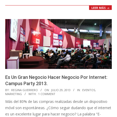
LEER MÁS →
Es Un Gran Negocio Hacer Negocio Por Internet:
Campus Party 2013.
2013-
BY:
REGINA GUERRERO
ON:
JULIO 29, 2013
IN:
EVENTOS
,
MARKETING
WITH:
1 COMMENT
07-
Más del 80% de las compras realizadas desde un dispositivo
29
móvil son espontáneas. ¿Cómo seguir dudando que el internet
es un excelente lugar para hacer negocio? La palabra “E-