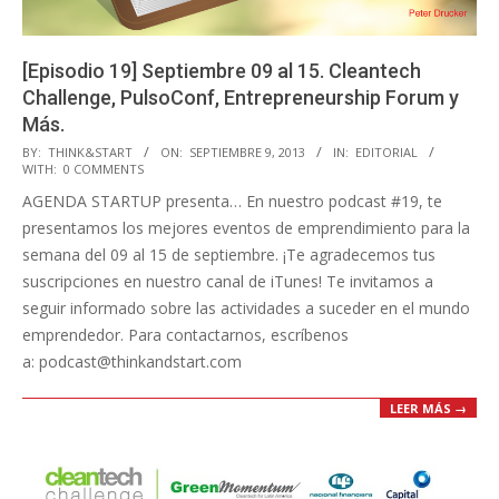
[Episodio 19] Septiembre 09 al 15. Cleantech
Challenge, PulsoConf, Entrepreneurship Forum y
Más.
2013-
BY:
THINK&START
ON:
SEPTIEMBRE 9, 2013
IN:
EDITORIAL
WITH:
0 COMMENTS
09-
AGENDA STARTUP presenta… En nuestro podcast #19, te
09
presentamos los mejores eventos de emprendimiento para la
semana del 09 al 15 de septiembre. ¡Te agradecemos tus
suscripciones en nuestro canal de iTunes! Te invitamos a
seguir informado sobre las actividades a suceder en el mundo
emprendedor. Para contactarnos, escríbenos
a: podcast@thinkandstart.com
LEER MÁS →