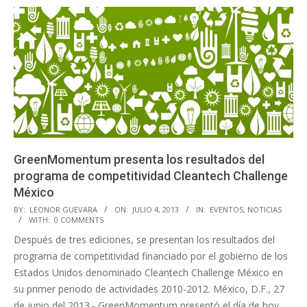
GreenMomentum presenta los resultados del
programa de competitividad Cleantech Challenge
México
2013-
BY:
LEONOR GUEVARA
ON:
JULIO 4, 2013
IN:
EVENTOS
,
NOTICIAS
WITH:
0 COMMENTS
07-
Después de tres ediciones, se presentan los resultados del
04
programa de competitividad financiado por el gobierno de los
Estados Unidos denominado Cleantech Challenge México en
su primer periodo de actividades 2010-2012. México, D.F., 27
de junio del 2013.- GreenMomentum presentó el día de hoy