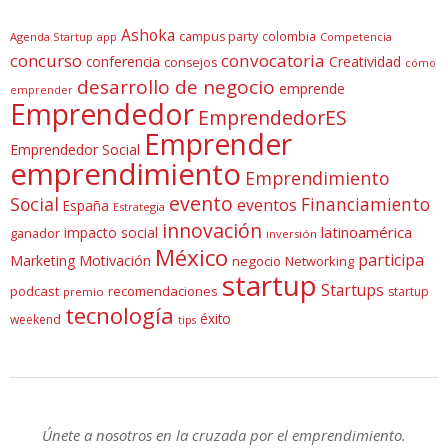
Ashoka
campus party
colombia
Agenda Startup
app
Competencia
concurso
convocatoria
conferencia
Creatividad
consejos
cómo
desarrollo de negocio
emprende
emprender
Emprendedor
EmprendedorES
Emprender
Emprendedor Social
emprendimiento
Emprendimiento
evento
Social
Financiamiento
eventos
España
Estrategia
innovación
latinoamérica
impacto social
ganador
inversión
México
participa
Marketing
Motivación
negocio
Networking
startup
Startups
podcast
recomendaciones
startup
premio
tecnología
éxito
weekend
tips
Únete a nosotros en la cruzada por el emprendimiento.