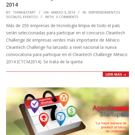
2014
2014-
BY:
THINK&START
ON:
MARZO 5, 2014
IN:
EMPRENDIMIENTOS
SOCIALES
,
EVENTOS
WITH:
0 COMMENTS
03-
Más de 250 empresas de tecnología limpia de todo el país
05
serán seleccionadas para participar en el concurso Cleantech
Challenge de empresas verdes más importante de México
Cleantech Challenge ha lanzado a nivel nacional la nueva
convocatoria para participar en el Cleantech Challenge México
2014 (CTCM2014). Se trata de la quinta
LEER MÁS →