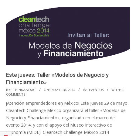
Este jueves: Taller «Modelos de Negocio y
Financiamiento»
2014-
BY:
THINK&START
ON:
MAYO 28, 2014
IN:
EVENTOS
WITH:
0
COMMENTS
05-
¡Atención emprendedores en México! Este jueves 29 de mayo,
28
Cleantech Challenge México organizará el taller «Modelos de
Negocio y Financiamiento», organizado en el marco del
evento 2014, y con el apoyo del Museo Interactivo de
Economía (MIDE). Cleantech Challenge México 2014