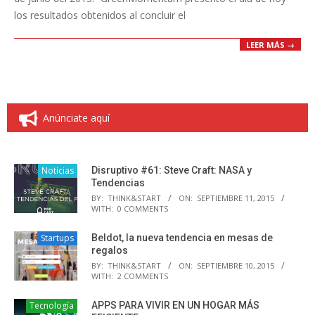
los resultados obtenidos al concluir el
LEER MÁS →
Anúnciate aquí
Noticias
Disruptivo #61: Steve Craft: NASA y
Tendencias
BY:
THINK&START
ON:
SEPTIEMBRE 11, 2015
WITH:
0 COMMENTS
Startups
Beldot, la nueva tendencia en mesas de
regalos
BY:
THINK&START
ON:
SEPTIEMBRE 10, 2015
WITH:
2 COMMENTS
Tecnología
APPS PARA VIVIR EN UN HOGAR MÁS