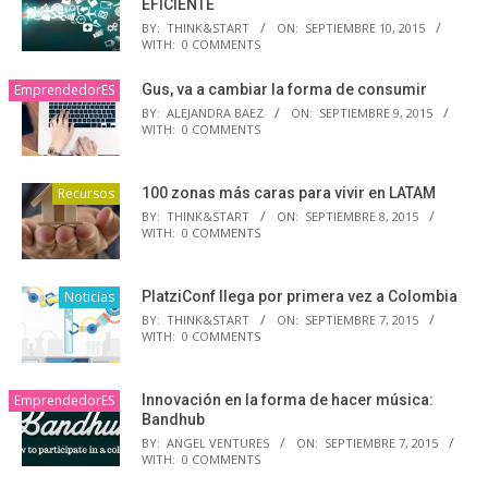
EFICIENTE
BY:
THINK&START
ON:
SEPTIEMBRE 10, 2015
WITH:
0 COMMENTS
EmprendedorES
Gus, va a cambiar la forma de consumir
BY:
ALEJANDRA BAEZ
ON:
SEPTIEMBRE 9, 2015
WITH:
0 COMMENTS
Recursos
100 zonas más caras para vivir en LATAM
BY:
THINK&START
ON:
SEPTIEMBRE 8, 2015
WITH:
0 COMMENTS
Noticias
PlatziConf llega por primera vez a Colombia
BY:
THINK&START
ON:
SEPTIEMBRE 7, 2015
WITH:
0 COMMENTS
EmprendedorES
Innovación en la forma de hacer música:
Bandhub
BY:
ANGEL VENTURES
ON:
SEPTIEMBRE 7, 2015
WITH:
0 COMMENTS