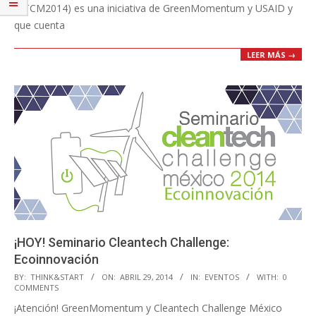
(CTCM2014) es una iniciativa de GreenMomentum y USAID y
que cuenta
LEER MÁS →
¡HOY! Seminario Cleantech Challenge:
Ecoinnovación
2014-
BY:
THINK&START
ON:
ABRIL 29, 2014
IN:
EVENTOS
WITH:
0
COMMENTS
04-
¡Atención! GreenMomentum y Cleantech Challenge México
29