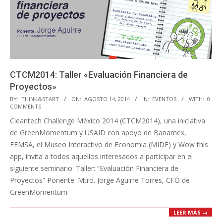
CTCM2014: Taller «Evaluación Financiera de
Proyectos»
2014-
BY:
THINK&START
ON:
AGOSTO 14, 2014
IN:
EVENTOS
WITH:
0
COMMENTS
08-
Cleantech Challenge México 2014 (CTCM2014), una iniciativa
14
de GreenMomentum y USAID con apoyo de Banamex,
FEMSA, el Museo Interactivo de Economía (MIDE) y Wow this
app, invita a todos aquellos interesados a participar en el
siguiente seminario: Taller: “Evaluación Financiera de
Proyectos” Ponente: Mtro. Jorge Aguirre Torres, CFO de
GreenMomentum.
LEER MÁS →