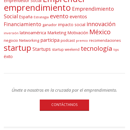
Emprendedor Social
emprendimiento
Emprendimiento
evento
Social
eventos
España
Estrategia
innovación
Financiamiento
impacto social
ganador
México
latinoamérica
Marketing
Motivación
inversión
participa
negocio
Networking
podcast
recomendaciones
premio
startup
tecnología
Startups
startup weekend
tips
éxito
Únete a nosotros en la cruzada por el emprendimiento.
CONTÁCTANOS