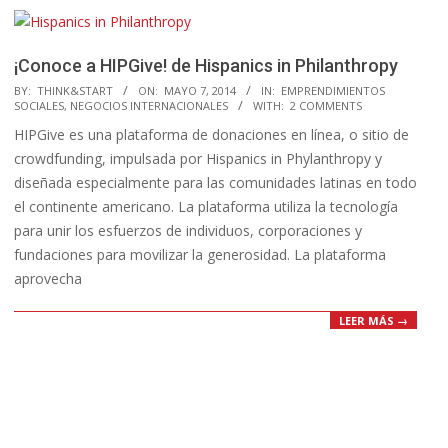
¡Conoce a HIPGive! de Hispanics in Philanthropy
2014-
BY:
THINK&START
ON:
MAYO 7, 2014
IN:
EMPRENDIMIENTOS
SOCIALES
,
NEGOCIOS INTERNACIONALES
WITH:
2 COMMENTS
05-
HIPGive es una plataforma de donaciones en línea, o sitio de
07
crowdfunding, impulsada por Hispanics in Phylanthropy y
diseñada especialmente para las comunidades latinas en todo
el continente americano. La plataforma utiliza la tecnología
para unir los esfuerzos de individuos, corporaciones y
fundaciones para movilizar la generosidad. La plataforma
aprovecha
LEER MÁS →