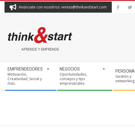
Skip
Anúnciate con nosotros: ventas@thinkandstart.com
to
content
THINK&START
APRENDE Y EMPRENDE
Secondary
EMPRENDEDORES
NEGOCIOS
PERSONA
Navigation
Motivación,
Oportunidades,
Gestión y
Creatividad, Social y
consejos y tips
Menu
networking
más.
empresariales.