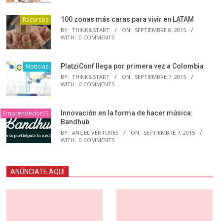
Recursos
100 zonas más caras para vivir en LATAM
BY:
THINK&START
ON:
SEPTIEMBRE 8, 2015
WITH:
0 COMMENTS
Noticias
PlatziConf llega por primera vez a Colombia
BY:
THINK&START
ON:
SEPTIEMBRE 7, 2015
WITH:
0 COMMENTS
EmprendedorES
Innovación en la forma de hacer música:
Bandhub
BY:
ANGEL VENTURES
ON:
SEPTIEMBRE 7, 2015
WITH:
0 COMMENTS
ANÚNCIATE AQUÍ