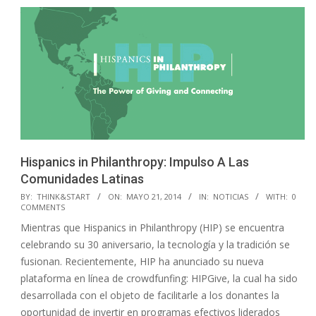
Hispanics in Philanthropy: Impulso A Las
Comunidades Latinas
2014-
BY:
THINK&START
ON:
MAYO 21, 2014
IN:
NOTICIAS
WITH:
0
COMMENTS
05-
Mientras que Hispanics in Philanthropy (HIP) se encuentra
21
celebrando su 30 aniversario, la tecnología y la tradición se
fusionan. Recientemente, HIP ha anunciado su nueva
plataforma en línea de crowdfunfing: HIPGive, la cual ha sido
desarrollada con el objeto de facilitarle a los donantes la
oportunidad de invertir en programas efectivos liderados