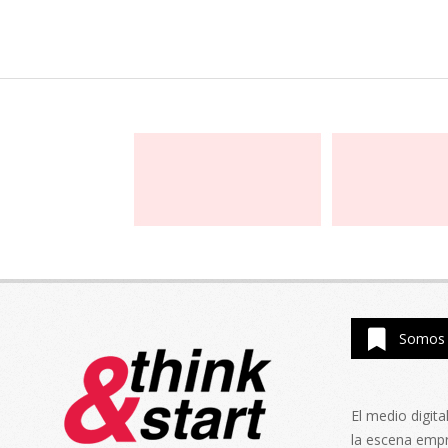
Somos 
El medio digit
la escena emp