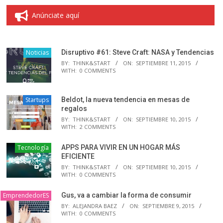
Anúnciate aquí
Noticias
Disruptivo #61: Steve Craft: NASA y Tendencias
BY:
THINK&START
ON:
SEPTIEMBRE 11, 2015
WITH:
0 COMMENTS
Startups
Beldot, la nueva tendencia en mesas de
regalos
BY:
THINK&START
ON:
SEPTIEMBRE 10, 2015
WITH:
2 COMMENTS
Tecnología
APPS PARA VIVIR EN UN HOGAR MÁS
EFICIENTE
BY:
THINK&START
ON:
SEPTIEMBRE 10, 2015
WITH:
0 COMMENTS
EmprendedorES
Gus, va a cambiar la forma de consumir
BY:
ALEJANDRA BAEZ
ON:
SEPTIEMBRE 9, 2015
WITH:
0 COMMENTS