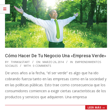
Cómo Hacer De Tu Negocio Una «Empresa Verde»
2014-
BY:
THINK&START
ON:
MARZO 26, 2014
IN:
EMPRENDIMIENTOS
SOCIALES
WITH:
0 COMMENTS
03-
De unos años a la fecha, “el ser verde” es algo que ha ido
26
cobrando fuerza tanto en las empresas como en la sociedad y
en las políticas públicas. Esto trae como consecuencia que los
consumidores comiencen a exigir ciertas características de los
productos y servicios que adquieren. Una empresa
LEER MÁS →