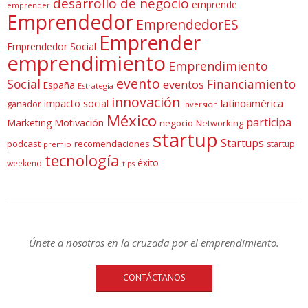
desarrollo de negocio
emprende
emprender
Emprendedor
EmprendedorES
Emprender
Emprendedor Social
emprendimiento
Emprendimiento
evento
Social
Financiamiento
eventos
España
Estrategia
innovación
latinoamérica
impacto social
ganador
inversión
México
participa
Marketing
Motivación
negocio
Networking
startup
Startups
podcast
recomendaciones
startup
premio
tecnología
éxito
weekend
tips
Únete a nosotros en la cruzada por el emprendimiento.
CONTÁCTANOS