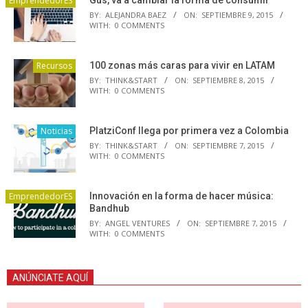
EmprendedorES
BY:
ALEJANDRA BAEZ
ON:
SEPTIEMBRE 9, 2015
WITH:
0 COMMENTS
Recursos
100 zonas más caras para vivir en LATAM
BY:
THINK&START
ON:
SEPTIEMBRE 8, 2015
WITH:
0 COMMENTS
Noticias
PlatziConf llega por primera vez a Colombia
BY:
THINK&START
ON:
SEPTIEMBRE 7, 2015
WITH:
0 COMMENTS
EmprendedorES
Innovación en la forma de hacer música:
Bandhub
BY:
ANGEL VENTURES
ON:
SEPTIEMBRE 7, 2015
WITH:
0 COMMENTS
ANÚNCIATE AQUÍ