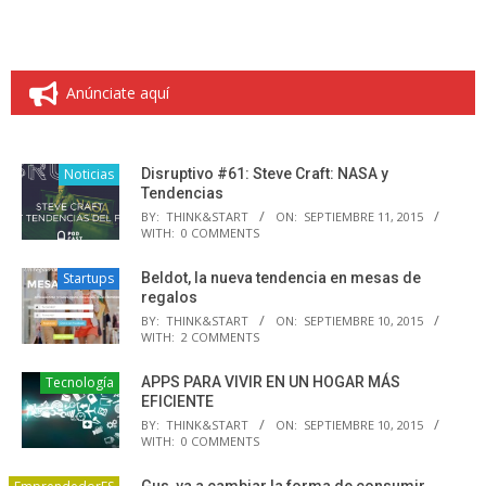
Anúnciate aquí
Noticias
Disruptivo #61: Steve Craft: NASA y
Tendencias
BY:
THINK&START
ON:
SEPTIEMBRE 11, 2015
WITH:
0 COMMENTS
Startups
Beldot, la nueva tendencia en mesas de
regalos
BY:
THINK&START
ON:
SEPTIEMBRE 10, 2015
WITH:
2 COMMENTS
Tecnología
APPS PARA VIVIR EN UN HOGAR MÁS
EFICIENTE
BY:
THINK&START
ON:
SEPTIEMBRE 10, 2015
WITH:
0 COMMENTS
Gus, va a cambiar la forma de consumir