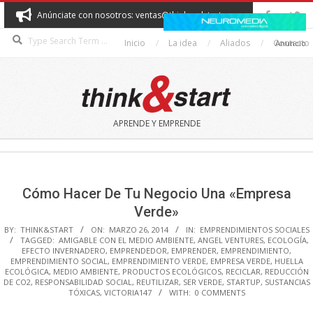
Skip
Anúnciate con nosotros: ventas@thinkandstart.com
to
Search
content
Inicio
La idea
Aliados
Contacto
Anuncio
THINK&START
APRENDE Y EMPRENDE
Secondary
Navigation
Menu
Cómo Hacer De Tu Negocio Una «Empresa
Verde»
BY:
THINK&START
ON:
MARZO 26, 2014
IN:
EMPRENDIMIENTOS SOCIALES
TAGGED:
AMIGABLE CON EL MEDIO AMBIENTE
,
ANGEL VENTURES
,
ECOLOGÍA
,
EFECTO INVERNADERO
,
EMPRENDEDOR
,
EMPRENDER
,
EMPRENDIMIENTO
,
EMPRENDIMIENTO SOCIAL
,
EMPRENDIMIENTO VERDE
,
EMPRESA VERDE
,
HUELLA
ECOLÓGICA
,
MEDIO AMBIENTE
,
PRODUCTOS ECOLÓGICOS
,
RECICLAR
,
REDUCCIÓN
DE CO2
,
RESPONSABILIDAD SOCIAL
,
REUTILIZAR
,
SER VERDE
,
STARTUP
,
SUSTANCIAS
TÓXICAS
,
VICTORIA147
WITH:
0 COMMENTS