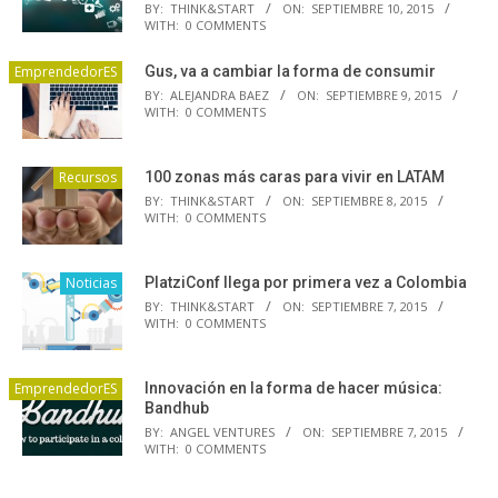
BY:
THINK&START
ON:
SEPTIEMBRE 10, 2015
WITH:
0 COMMENTS
EmprendedorES
Gus, va a cambiar la forma de consumir
BY:
ALEJANDRA BAEZ
ON:
SEPTIEMBRE 9, 2015
WITH:
0 COMMENTS
Recursos
100 zonas más caras para vivir en LATAM
BY:
THINK&START
ON:
SEPTIEMBRE 8, 2015
WITH:
0 COMMENTS
Noticias
PlatziConf llega por primera vez a Colombia
BY:
THINK&START
ON:
SEPTIEMBRE 7, 2015
WITH:
0 COMMENTS
EmprendedorES
Innovación en la forma de hacer música:
Bandhub
BY:
ANGEL VENTURES
ON:
SEPTIEMBRE 7, 2015
WITH:
0 COMMENTS