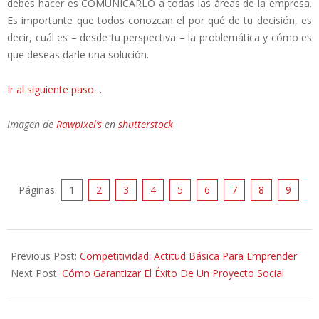
debes hacer es COMUNICARLO a todas las áreas de la empresa.
Es importante que todos conozcan el por qué de tu decisión, es
decir, cuál es – desde tu perspectiva – la problemática y cómo es
que deseas darle una solución.
Ir al siguiente paso…
Imagen de
Rawpixel’s
en
shutterstock
Páginas:
1
2
3
4
5
6
7
8
9
2014-
03-
Previous Post:
Competitividad: Actitud Básica Para Emprender
26
Next Post:
Cómo Garantizar El Éxito De Un Proyecto Social