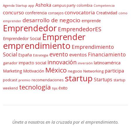
Ashoka
campus party
colombia
Agenda Startup
app
Competencia
concurso
convocatoria
conferencia
Creatividad
consejos
cómo
desarrollo de negocio
emprende
emprender
Emprendedor
EmprendedorES
Emprender
Emprendedor Social
emprendimiento
Emprendimiento
evento
Social
Financiamiento
eventos
España
Estrategia
innovación
latinoamérica
impacto social
ganador
inversión
México
participa
Marketing
Motivación
negocio
Networking
startup
Startups
podcast
recomendaciones
startup
premio
tecnología
éxito
weekend
tips
Únete a nosotros en la cruzada por el emprendimiento.