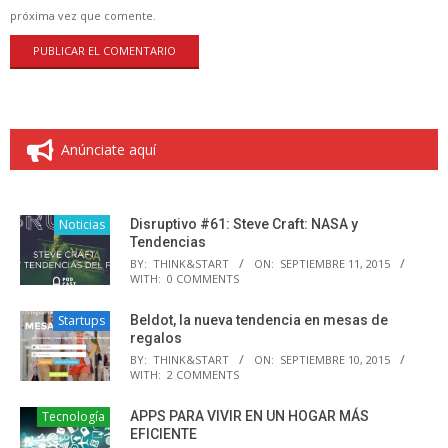
próxima vez que comente.
Anúnciate aquí
Noticias
Disruptivo #61: Steve Craft: NASA y
Tendencias
BY:
THINK&START
ON:
SEPTIEMBRE 11, 2015
WITH:
0 COMMENTS
Startups
Beldot, la nueva tendencia en mesas de
regalos
BY:
THINK&START
ON:
SEPTIEMBRE 10, 2015
WITH:
2 COMMENTS
Tecnología
APPS PARA VIVIR EN UN HOGAR MÁS
EFICIENTE