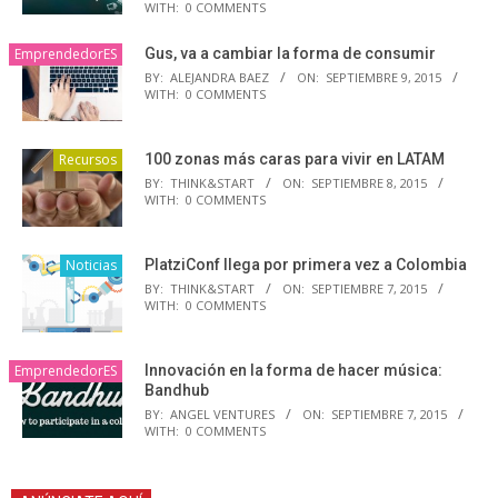
WITH:
0 COMMENTS
EmprendedorES
Gus, va a cambiar la forma de consumir
BY:
ALEJANDRA BAEZ
ON:
SEPTIEMBRE 9, 2015
WITH:
0 COMMENTS
Recursos
100 zonas más caras para vivir en LATAM
BY:
THINK&START
ON:
SEPTIEMBRE 8, 2015
WITH:
0 COMMENTS
Noticias
PlatziConf llega por primera vez a Colombia
BY:
THINK&START
ON:
SEPTIEMBRE 7, 2015
WITH:
0 COMMENTS
EmprendedorES
Innovación en la forma de hacer música:
Bandhub
BY:
ANGEL VENTURES
ON:
SEPTIEMBRE 7, 2015
WITH:
0 COMMENTS