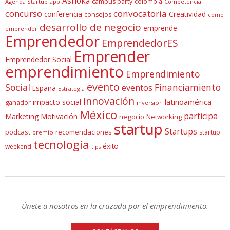
Ashoka
campus party
colombia
Agenda Startup
app
Competencia
concurso
convocatoria
conferencia
Creatividad
consejos
cómo
desarrollo de negocio
emprende
emprender
Emprendedor
EmprendedorES
Emprender
Emprendedor Social
emprendimiento
Emprendimiento
evento
Social
Financiamiento
eventos
España
Estrategia
innovación
latinoamérica
impacto social
ganador
inversión
México
participa
Marketing
Motivación
negocio
Networking
startup
Startups
podcast
recomendaciones
startup
premio
tecnología
éxito
weekend
tips
Únete a nosotros en la cruzada por el emprendimiento.