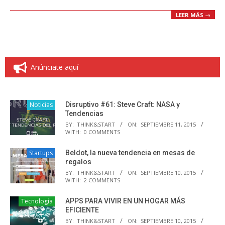
LEER MÁS →
Anúnciate aquí
Noticias
Disruptivo #61: Steve Craft: NASA y
Tendencias
BY:
THINK&START
ON:
SEPTIEMBRE 11, 2015
WITH:
0 COMMENTS
Startups
Beldot, la nueva tendencia en mesas de
regalos
BY:
THINK&START
ON:
SEPTIEMBRE 10, 2015
WITH:
2 COMMENTS
Tecnología
APPS PARA VIVIR EN UN HOGAR MÁS
EFICIENTE
BY:
THINK&START
ON:
SEPTIEMBRE 10, 2015