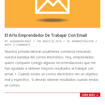
El Arte Emprendedor De Trabajar Con Email
2014-
BY:
ALEJANDRA BAEZ
ON:
MAYO 22, 2014
IN:
ADMINISTRACIÓN
WITH:
0 COMMENTS
05-
Nuestra jornada laboral usualmente comienza revisando
22
nuestra bandeja del correo electrónico. Hoy, emprendedor,
quiero compartir contigo algunas recomendaciones que me
han ayudado a obtener mejores resultados al trabajar con
email. 1. Cuando envíes un correo electrónico ten un objetivo
real y especifico. Si deseas obtener resultados cuando envías
un correo,
LEER MÁS →