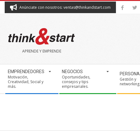
Skip
Anúnciate con nosotros: ventas@thinkandstart.com
to
content
THINK&START
APRENDE Y EMPRENDE
Secondary
EMPRENDEDORES
NEGOCIOS
PERSONA
Navigation
Motivación,
Oportunidades,
Gestión y
Creatividad, Social y
consejos y tips
Menu
networking
más.
empresariales.