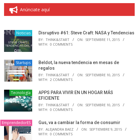
Anúnciate aquí
Noticias
Disruptivo #61: Steve Craft: NASA y Tendencias
BY:
THINK&START
ON:
SEPTIEMBRE 11, 2015
WITH:
0 COMMENTS
Startups
Beldot, la nueva tendencia en mesas de
regalos
BY:
THINK&START
ON:
SEPTIEMBRE 10, 2015
WITH:
2 COMMENTS
Tecnología
APPS PARA VIVIR EN UN HOGAR MÁS
EFICIENTE
BY:
THINK&START
ON:
SEPTIEMBRE 10, 2015
WITH:
0 COMMENTS
EmprendedorES
Gus, va a cambiar la forma de consumir
BY:
ALEJANDRA BAEZ
ON:
SEPTIEMBRE 9, 2015
WITH:
0 COMMENTS