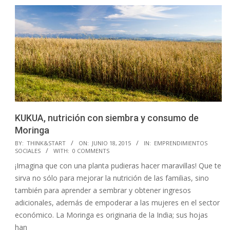
KUKUA, nutrición con siembra y consumo de
Moringa
2015-
BY:
THINK&START
ON:
JUNIO 18, 2015
IN:
EMPRENDIMIENTOS
SOCIALES
WITH:
0 COMMENTS
06-
¡Imagina que con una planta pudieras hacer maravillas! Que te
18
sirva no sólo para mejorar la nutrición de las familias, sino
también para aprender a sembrar y obtener ingresos
adicionales, además de empoderar a las mujeres en el sector
económico. La Moringa es originaria de la India; sus hojas
han