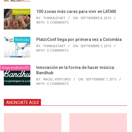
Recursos
100 zonas más caras para vivir en LATAM
BY:
THINK&START
ON:
SEPTIEMBRE 8, 2015
WITH:
0 COMMENTS
Noticias
PlatziConf llega por primera vez a Colombia
BY:
THINK&START
ON:
SEPTIEMBRE 7, 2015
WITH:
0 COMMENTS
EmprendedorES
Innovación en la forma de hacer música:
Bandhub
BY:
ANGEL VENTURES
ON:
SEPTIEMBRE 7, 2015
WITH:
0 COMMENTS
ANÚNCIATE AQUÍ