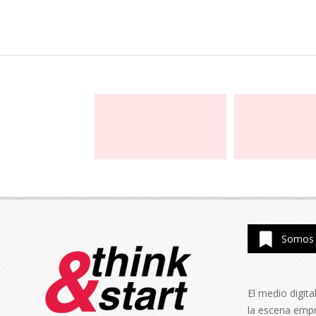
Somos 
El medio digit
la escena emp