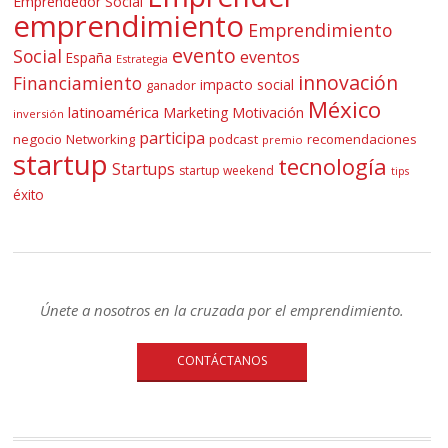
Emprendedor Social
emprendimiento
Emprendimiento
evento
Social
eventos
España
Estrategia
innovación
Financiamiento
impacto social
ganador
México
latinoamérica
Marketing
Motivación
inversión
participa
negocio
Networking
podcast
recomendaciones
premio
startup
tecnología
Startups
startup weekend
tips
éxito
Únete a nosotros en la cruzada por el emprendimiento.
CONTÁCTANOS