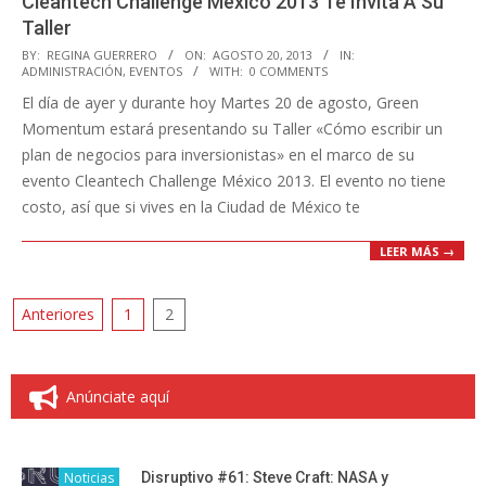
Cleantech Challenge México 2013 Te Invita A Su
Taller
2013-
BY:
REGINA GUERRERO
ON:
AGOSTO 20, 2013
IN:
ADMINISTRACIÓN
,
EVENTOS
WITH:
0 COMMENTS
08-
El día de ayer y durante hoy Martes 20 de agosto, Green
20
Momentum estará presentando su Taller «Cómo escribir un
plan de negocios para inversionistas» en el marco de su
evento Cleantech Challenge México 2013. El evento no tiene
costo, así que si vives en la Ciudad de México te
LEER MÁS →
Paginación
Anteriores
1
2
de
entradas
Anúnciate aquí
Noticias
Disruptivo #61: Steve Craft: NASA y