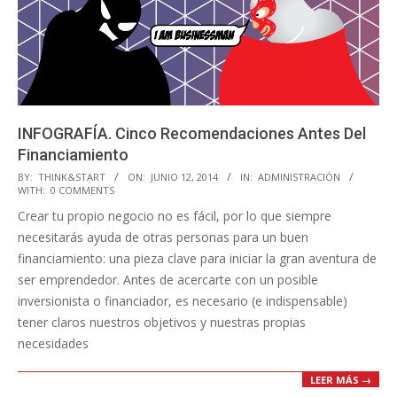
INFOGRAFÍA. Cinco Recomendaciones Antes Del
Financiamiento
2014-
BY:
THINK&START
ON:
JUNIO 12, 2014
IN:
ADMINISTRACIÓN
WITH:
0 COMMENTS
06-
Crear tu propio negocio no es fácil, por lo que siempre
12
necesitarás ayuda de otras personas para un buen
financiamiento: una pieza clave para iniciar la gran aventura de
ser emprendedor. Antes de acercarte con un posible
inversionista o financiador, es necesario (e indispensable)
tener claros nuestros objetivos y nuestras propias
necesidades
LEER MÁS →