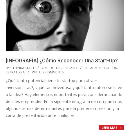
[INFOGRAFÍA] ¿Cómo Reconocer Una Start-Up?
2013-
BY:
THINK&START
ON:
OCTUBRE 31, 2013
IN:
ADMINISTRACIÓN
,
ESTRATEGIA
WITH:
2 COMMENTS
10-
¿Qué tanto potencial tiene tu startup para atraer
31
inversionistas?, ¿qué tan novedosa y qué tanto futuro se le ve
a la idea? Hay elementos importantes para considerar cuando
decides emprender. En la siguiente infografía de compartimos
algunos temas determinantes para la primera impresión y la
carta de presentación ante cualquier
LEER MÁS →