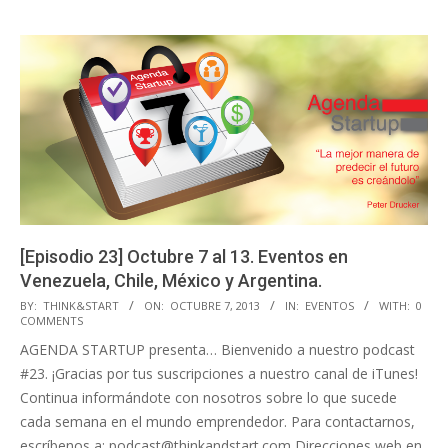
[Episodio 23] Octubre 7 al 13. Eventos en
Venezuela, Chile, México y Argentina.
2013-
BY:
THINK&START
ON:
OCTUBRE 7, 2013
IN:
EVENTOS
WITH:
0
COMMENTS
10-
AGENDA STARTUP presenta… Bienvenido a nuestro podcast
07
#23. ¡Gracias por tus suscripciones a nuestro canal de iTunes!
Continua informándote con nosotros sobre lo que sucede
cada semana en el mundo emprendedor. Para contactarnos,
escríbenos a: podcast@thinkandstart.com Direcciones web en