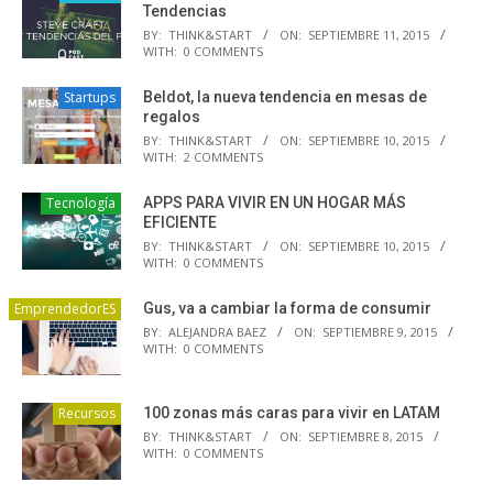
Tendencias
BY:
THINK&START
ON:
SEPTIEMBRE 11, 2015
WITH:
0 COMMENTS
Startups
Beldot, la nueva tendencia en mesas de
regalos
BY:
THINK&START
ON:
SEPTIEMBRE 10, 2015
WITH:
2 COMMENTS
Tecnología
APPS PARA VIVIR EN UN HOGAR MÁS
EFICIENTE
BY:
THINK&START
ON:
SEPTIEMBRE 10, 2015
WITH:
0 COMMENTS
EmprendedorES
Gus, va a cambiar la forma de consumir
BY:
ALEJANDRA BAEZ
ON:
SEPTIEMBRE 9, 2015
WITH:
0 COMMENTS
Recursos
100 zonas más caras para vivir en LATAM
BY:
THINK&START
ON:
SEPTIEMBRE 8, 2015
WITH:
0 COMMENTS