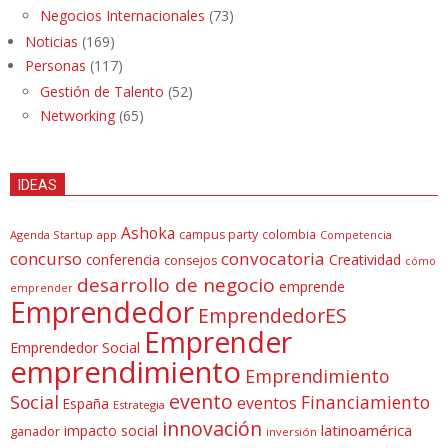
Negocios Internacionales
(73)
Noticias
(169)
Personas
(117)
Gestión de Talento
(52)
Networking
(65)
IDEAS
Ashoka
campus party
colombia
Agenda Startup
app
Competencia
concurso
convocatoria
conferencia
Creatividad
consejos
cómo
desarrollo de negocio
emprende
emprender
Emprendedor
EmprendedorES
Emprender
Emprendedor Social
emprendimiento
Emprendimiento
evento
Social
Financiamiento
eventos
España
Estrategia
innovación
latinoamérica
impacto social
ganador
inversión