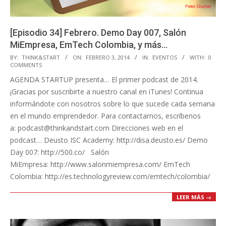
[Episodio 34] Febrero. Demo Day 007, Salón
MiEmpresa, EmTech Colombia, y más…
2014-
BY:
THINK&START
ON:
FEBRERO 3, 2014
IN:
EVENTOS
WITH:
0
COMMENTS
02-
AGENDA STARTUP presenta… El primer podcast de 2014.
03
¡Gracias por suscribirte a nuestro canal en iTunes! Continua
informándote con nosotros sobre lo que sucede cada semana
en el mundo emprendedor. Para contactarnos, escríbenos
a: podcast@thinkandstart.com Direcciones web en el
podcast… Deusto ISC Academy: http://disa.deusto.es/ Demo
Day 007: http://500.co/ Salón
MiEmpresa: http://www.salonmiempresa.com/ EmTech
Colombia: http://es.technologyreview.com/emtech/colombia/
LEER MÁS →