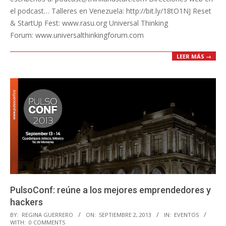
el podcast… Talleres en Venezuela: http://bit.ly/18tO1NJ Reset
& StartUp Fest: www.rasu.org Universal Thinking
Forum: www.universalthinkingforum.com
LEER MÁS →
PulsoConf: reúne a los mejores emprendedores y
hackers
2013-
BY:
REGINA GUERRERO
ON:
SEPTIEMBRE 2, 2013
IN:
EVENTOS
WITH:
0 COMMENTS
09-