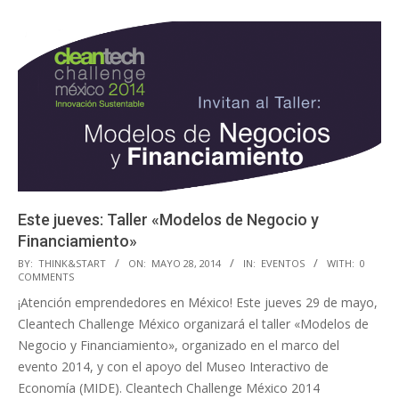
Este jueves: Taller «Modelos de Negocio y
Financiamiento»
2014-
BY:
THINK&START
ON:
MAYO 28, 2014
IN:
EVENTOS
WITH:
0
COMMENTS
05-
¡Atención emprendedores en México! Este jueves 29 de mayo,
28
Cleantech Challenge México organizará el taller «Modelos de
Negocio y Financiamiento», organizado en el marco del
evento 2014, y con el apoyo del Museo Interactivo de
Economía (MIDE). Cleantech Challenge México 2014