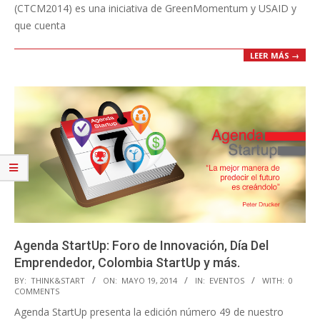
(CTCM2014) es una iniciativa de GreenMomentum y USAID y
que cuenta
LEER MÁS →
Agenda StartUp: Foro de Innovación, Día Del
Emprendedor, Colombia StartUp y más.
2014-
BY:
THINK&START
ON:
MAYO 19, 2014
IN:
EVENTOS
WITH:
0
COMMENTS
05-
Agenda StartUp presenta la edición número 49 de nuestro
19