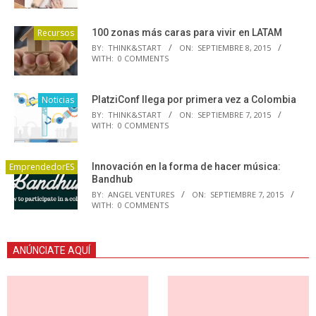
Recursos
100 zonas más caras para vivir en LATAM
BY:
THINK&START
ON:
SEPTIEMBRE 8, 2015
WITH:
0 COMMENTS
Noticias
PlatziConf llega por primera vez a Colombia
BY:
THINK&START
ON:
SEPTIEMBRE 7, 2015
WITH:
0 COMMENTS
EmprendedorES
Innovación en la forma de hacer música:
Bandhub
BY:
ANGEL VENTURES
ON:
SEPTIEMBRE 7, 2015
WITH:
0 COMMENTS
ANÚNCIATE AQUÍ