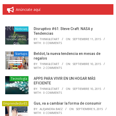
Anúnciate aquí
Noticias
Disruptivo #61: Steve Craft: NASA y
Tendencias
BY:
THINK&START
ON:
SEPTIEMBRE 11, 2015
WITH:
0 COMMENTS
Startups
Beldot, la nueva tendencia en mesas de
regalos
BY:
THINK&START
ON:
SEPTIEMBRE 10, 2015
WITH:
2 COMMENTS
Tecnología
APPS PARA VIVIR EN UN HOGAR MÁS
EFICIENTE
BY:
THINK&START
ON:
SEPTIEMBRE 10, 2015
WITH:
0 COMMENTS
EmprendedorES
Gus, va a cambiar la forma de consumir
BY:
ALEJANDRA BAEZ
ON:
SEPTIEMBRE 9, 2015
WITH:
0 COMMENTS