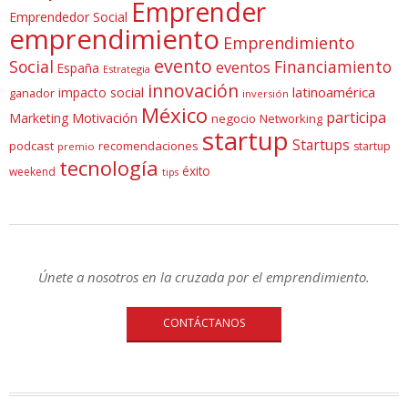
Emprender
Emprendedor Social
emprendimiento
Emprendimiento
evento
Social
Financiamiento
eventos
España
Estrategia
innovación
latinoamérica
impacto social
ganador
inversión
México
participa
Marketing
Motivación
negocio
Networking
startup
Startups
podcast
recomendaciones
startup
premio
tecnología
éxito
weekend
tips
Únete a nosotros en la cruzada por el emprendimiento.
CONTÁCTANOS