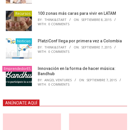
Recursos
100 zonas más caras para vivir en LATAM
BY:
THINK&START
ON:
SEPTIEMBRE 8, 2015
WITH:
0 COMMENTS
Noticias
PlatziConf llega por primera vez a Colombia
BY:
THINK&START
ON:
SEPTIEMBRE 7, 2015
WITH:
0 COMMENTS
EmprendedorES
Innovación en la forma de hacer música:
Bandhub
BY:
ANGEL VENTURES
ON:
SEPTIEMBRE 7, 2015
WITH:
0 COMMENTS
ANÚNCIATE AQUÍ