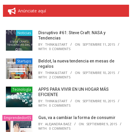
Anúnciate aquí
Noticias
Disruptivo #61: Steve Craft: NASA y
Tendencias
BY:
THINK&START
ON:
SEPTIEMBRE 11, 2015
WITH:
0 COMMENTS
Startups
Beldot, la nueva tendencia en mesas de
regalos
BY:
THINK&START
ON:
SEPTIEMBRE 10, 2015
WITH:
2 COMMENTS
Tecnología
APPS PARA VIVIR EN UN HOGAR MÁS
EFICIENTE
BY:
THINK&START
ON:
SEPTIEMBRE 10, 2015
WITH:
0 COMMENTS
EmprendedorES
Gus, va a cambiar la forma de consumir
BY:
ALEJANDRA BAEZ
ON:
SEPTIEMBRE 9, 2015
WITH:
0 COMMENTS