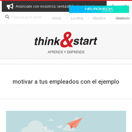
Skip
Anúnciate con nosotros: ventas@thinkandstart.com
to
Search
content
Inicio
La idea
Aliados
Contacto
Anuncio
THINK&START
APRENDE Y EMPRENDE
Secondary
Navigation
Menu
motivar a tus empleados con el ejemplo