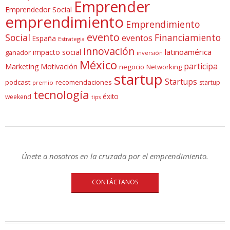
Emprender
Emprendedor Social
emprendimiento
Emprendimiento
evento
Social
Financiamiento
eventos
España
Estrategia
innovación
latinoamérica
impacto social
ganador
inversión
México
participa
Marketing
Motivación
negocio
Networking
startup
Startups
podcast
recomendaciones
startup
premio
tecnología
éxito
weekend
tips
Únete a nosotros en la cruzada por el emprendimiento.
CONTÁCTANOS