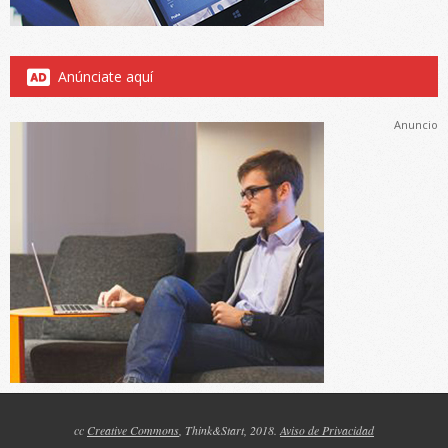
Anúnciate aquí
Anuncio
cc
Creative Commons
, Think&Start, 2018.
Aviso de Privacidad