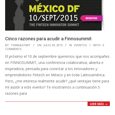
Cinco razones para acudir a Finnosummit
2015-
BY:
THINK&START
ON:
JULIO 29, 2015
IN:
EVENTOS
WITH:
0
COMMENTS
07-
El próximo el 10 de septiembre queremos que nos acompañes
29
en FINNOSUMMIT, una conferencia colaborativa, abierta e
inspiradora,​ pensada para conectar a los innovadores y
emprendedores Fintech en México y en toda Latinoamérica​.
Pero, ¿me interesa realmente acudir? ¿qué ventajas tiene para
mí asistir a este evento? Te mostramos a continuación 5
razones para
LEER MÁS →