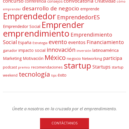
concurso
convocatoria
conferencia
Creatividad
consejos
cómo
desarrollo de negocio
emprende
emprender
Emprendedor
EmprendedorES
Emprender
Emprendedor Social
emprendimiento
Emprendimiento
evento
Social
Financiamiento
eventos
España
Estrategia
innovación
latinoamérica
impacto social
ganador
inversión
México
participa
Marketing
Motivación
negocio
Networking
startup
Startups
podcast
recomendaciones
startup
premio
tecnología
éxito
weekend
tips
Únete a nosotros en la cruzada por el emprendimiento.
CONTÁCTANOS