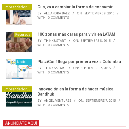
EmprendedorES
Gus, va a cambiar la forma de consumir
BY:
ALEJANDRA BAEZ
ON:
SEPTIEMBRE 9, 2015
WITH:
0 COMMENTS
Recursos
100 zonas más caras para vivir en LATAM
BY:
THINK&START
ON:
SEPTIEMBRE 8, 2015
WITH:
0 COMMENTS
Noticias
PlatziConf llega por primera vez a Colombia
BY:
THINK&START
ON:
SEPTIEMBRE 7, 2015
WITH:
0 COMMENTS
EmprendedorES
Innovación en la forma de hacer música:
Bandhub
BY:
ANGEL VENTURES
ON:
SEPTIEMBRE 7, 2015
WITH:
0 COMMENTS
ANÚNCIATE AQUÍ