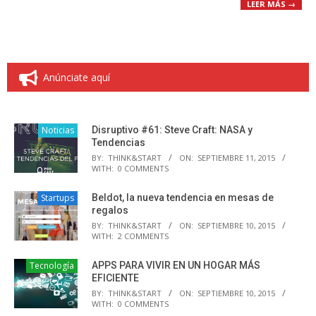
LEER MÁS →
Anúnciate aquí
Noticias
Disruptivo #61: Steve Craft: NASA y
Tendencias
BY:
THINK&START
ON:
SEPTIEMBRE 11, 2015
WITH:
0 COMMENTS
Startups
Beldot, la nueva tendencia en mesas de
regalos
BY:
THINK&START
ON:
SEPTIEMBRE 10, 2015
WITH:
2 COMMENTS
Tecnología
APPS PARA VIVIR EN UN HOGAR MÁS
EFICIENTE
BY:
THINK&START
ON:
SEPTIEMBRE 10, 2015
WITH:
0 COMMENTS