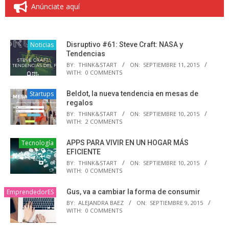
Anúnciate aquí
Noticias
Disruptivo #61: Steve Craft: NASA y
Tendencias
BY:
THINK&START
ON:
SEPTIEMBRE 11, 2015
WITH:
0 COMMENTS
Startups
Beldot, la nueva tendencia en mesas de
regalos
BY:
THINK&START
ON:
SEPTIEMBRE 10, 2015
WITH:
2 COMMENTS
Tecnología
APPS PARA VIVIR EN UN HOGAR MÁS
EFICIENTE
BY:
THINK&START
ON:
SEPTIEMBRE 10, 2015
WITH:
0 COMMENTS
EmprendedorES
Gus, va a cambiar la forma de consumir
BY:
ALEJANDRA BAEZ
ON:
SEPTIEMBRE 9, 2015
WITH:
0 COMMENTS