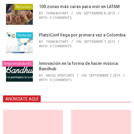
Recursos
100 zonas más caras para vivir en LATAM
BY:
THINK&START
ON:
SEPTIEMBRE 8, 2015
WITH:
0 COMMENTS
Noticias
PlatziConf llega por primera vez a Colombia
BY:
THINK&START
ON:
SEPTIEMBRE 7, 2015
WITH:
0 COMMENTS
EmprendedorES
Innovación en la forma de hacer música:
Bandhub
BY:
ANGEL VENTURES
ON:
SEPTIEMBRE 7, 2015
WITH:
0 COMMENTS
ANÚNCIATE AQUÍ