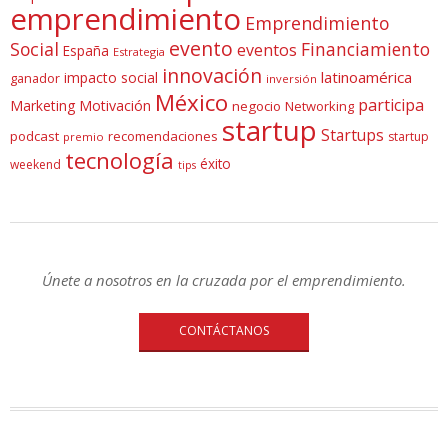
emprendimiento
Emprendimiento
evento
Social
Financiamiento
eventos
España
Estrategia
innovación
latinoamérica
impacto social
ganador
inversión
México
participa
Marketing
Motivación
negocio
Networking
startup
Startups
podcast
recomendaciones
startup
premio
tecnología
éxito
weekend
tips
Únete a nosotros en la cruzada por el emprendimiento.
CONTÁCTANOS