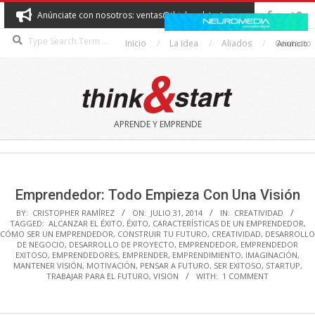
Skip
Anúnciate con nosotros: ventas@thinkandstart.com
to
Search
content
Inicio
La idea
Aliados
Contacto
Anuncio
THINK&START
APRENDE Y EMPRENDE
Secondary
Navigation
Menu
Emprendedor: Todo Empieza Con Una Visión
BY:
CRISTOPHER RAMÍREZ
ON:
JULIO 31, 2014
IN:
CREATIVIDAD
TAGGED:
ALCANZAR EL ÉXITO
,
ÉXITO
,
CARACTERÍSTICAS DE UN EMPRENDEDOR
,
CÓMO SER UN EMPRENDEDOR
,
CONSTRUIR TU FUTURO
,
CREATIVIDAD
,
DESARROLLO
DE NEGOCIO
,
DESARROLLO DE PROYECTO
,
EMPRENDEDOR
,
EMPRENDEDOR
EXITOSO
,
EMPRENDEDORES
,
EMPRENDER
,
EMPRENDIMIENTO
,
IMAGINACIÓN
,
MANTENER VISIÓN
,
MOTIVACIÓN
,
PENSAR A FUTURO
,
SER EXITOSO
,
STARTUP
,
TRABAJAR PARA EL FUTURO
,
VISION
WITH:
1 COMMENT