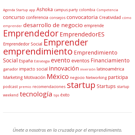
Ashoka
campus party
colombia
Agenda Startup
app
Competencia
concurso
convocatoria
conferencia
Creatividad
consejos
cómo
desarrollo de negocio
emprende
emprender
Emprendedor
EmprendedorES
Emprender
Emprendedor Social
emprendimiento
Emprendimiento
evento
Social
Financiamiento
eventos
España
Estrategia
innovación
latinoamérica
impacto social
ganador
inversión
México
participa
Marketing
Motivación
negocio
Networking
startup
Startups
podcast
recomendaciones
startup
premio
tecnología
éxito
weekend
tips
Únete a nosotros en la cruzada por el emprendimiento.