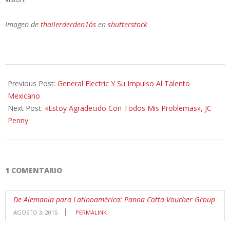
Imagen de
thailerderden1o´s
en
shutterstock
2014-
07-
Previous Post:
General Electric Y Su Impulso Al Talento
31
Mexicano
Next Post:
«Estoy Agradecido Con Todos Mis Problemas», JC
Penny
1 COMENTARIO
De Alemania para Latinoamérica: Panna Cotta Voucher Group
AGOSTO 3, 2015
PERMALINK