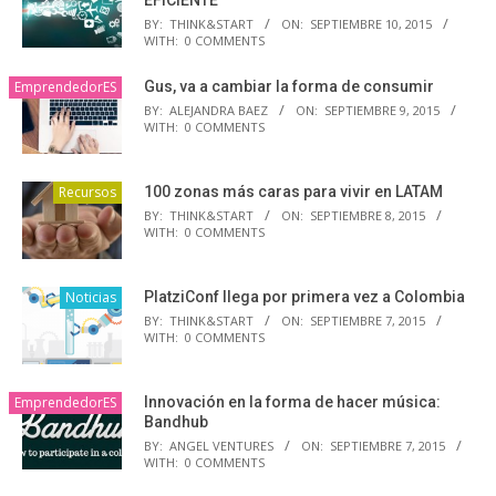
BY:
THINK&START
ON:
SEPTIEMBRE 10, 2015
WITH:
0 COMMENTS
EmprendedorES
Gus, va a cambiar la forma de consumir
BY:
ALEJANDRA BAEZ
ON:
SEPTIEMBRE 9, 2015
WITH:
0 COMMENTS
Recursos
100 zonas más caras para vivir en LATAM
BY:
THINK&START
ON:
SEPTIEMBRE 8, 2015
WITH:
0 COMMENTS
Noticias
PlatziConf llega por primera vez a Colombia
BY:
THINK&START
ON:
SEPTIEMBRE 7, 2015
WITH:
0 COMMENTS
EmprendedorES
Innovación en la forma de hacer música:
Bandhub
BY:
ANGEL VENTURES
ON:
SEPTIEMBRE 7, 2015
WITH:
0 COMMENTS