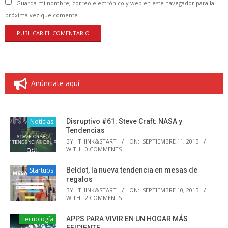
Guarda mi nombre, correo electrónico y web en este navegador para la
próxima vez que comente.
Anúnciate aquí
Noticias
Disruptivo #61: Steve Craft: NASA y
Tendencias
BY:
THINK&START
ON:
SEPTIEMBRE 11, 2015
WITH:
0 COMMENTS
Startups
Beldot, la nueva tendencia en mesas de
regalos
BY:
THINK&START
ON:
SEPTIEMBRE 10, 2015
WITH:
2 COMMENTS
Tecnología
APPS PARA VIVIR EN UN HOGAR MÁS
EFICIENTE