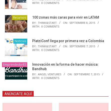
WITH:
0 COMMENTS
Recursos
100 zonas más caras para vivir en LATAM
BY:
THINK&START
ON:
SEPTIEMBRE 8, 2015
WITH:
0 COMMENTS
Noticias
PlatziConf llega por primera vez a Colombia
BY:
THINK&START
ON:
SEPTIEMBRE 7, 2015
WITH:
0 COMMENTS
EmprendedorES
Innovación en la forma de hacer música:
Bandhub
BY:
ANGEL VENTURES
ON:
SEPTIEMBRE 7, 2015
WITH:
0 COMMENTS
ANÚNCIATE AQUÍ