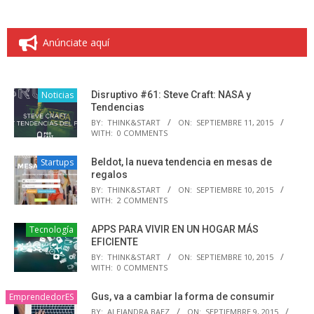
Anúnciate aquí
Noticias
Disruptivo #61: Steve Craft: NASA y
Tendencias
BY:
THINK&START
ON:
SEPTIEMBRE 11, 2015
WITH:
0 COMMENTS
Startups
Beldot, la nueva tendencia en mesas de
regalos
BY:
THINK&START
ON:
SEPTIEMBRE 10, 2015
WITH:
2 COMMENTS
Tecnología
APPS PARA VIVIR EN UN HOGAR MÁS
EFICIENTE
BY:
THINK&START
ON:
SEPTIEMBRE 10, 2015
WITH:
0 COMMENTS
EmprendedorES
Gus, va a cambiar la forma de consumir
BY:
ALEJANDRA BAEZ
ON:
SEPTIEMBRE 9, 2015