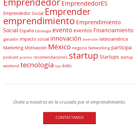
Emprendedor
EmprendedorES
Emprender
Emprendedor Social
emprendimiento
Emprendimiento
evento
Social
Financiamiento
eventos
España
Estrategia
innovación
latinoamérica
impacto social
ganador
inversión
México
participa
Marketing
Motivación
negocio
Networking
startup
Startups
podcast
recomendaciones
startup
premio
tecnología
éxito
weekend
tips
Únete a nosotros en la cruzada por el emprendimiento.
CONTÁCTANOS