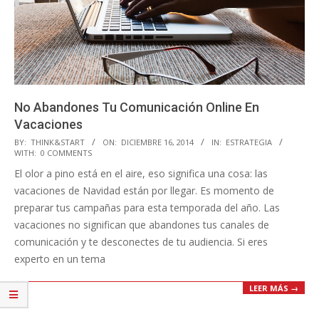
No Abandones Tu Comunicación Online En
Vacaciones
2014-
BY:
THINK&START
ON:
DICIEMBRE 16, 2014
IN:
ESTRATEGIA
WITH:
0 COMMENTS
12-
El olor a pino está en el aire, eso significa una cosa: las
16
vacaciones de Navidad están por llegar. Es momento de
preparar tus campañas para esta temporada del año. Las
vacaciones no significan que abandones tus canales de
comunicación y te desconectes de tu audiencia. Si eres
experto en un tema
LEER MÁS →