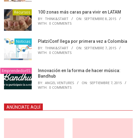
Recursos
100 zonas más caras para vivir en LATAM
BY:
THINK&START
ON:
SEPTIEMBRE 8, 2015
WITH:
0 COMMENTS
Noticias
PlatziConf llega por primera vez a Colombia
BY:
THINK&START
ON:
SEPTIEMBRE 7, 2015
WITH:
0 COMMENTS
EmprendedorES
Innovación en la forma de hacer música:
Bandhub
BY:
ANGEL VENTURES
ON:
SEPTIEMBRE 7, 2015
WITH:
0 COMMENTS
ANÚNCIATE AQUÍ