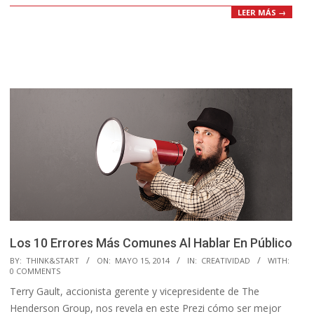
LEER MÁS →
Los 10 Errores Más Comunes Al Hablar En Público
2014-
BY:
THINK&START
ON:
MAYO 15, 2014
IN:
CREATIVIDAD
WITH:
0 COMMENTS
05-
Terry Gault, accionista gerente y vicepresidente de The
15
Henderson Group, nos revela en este Prezi cómo ser mejor