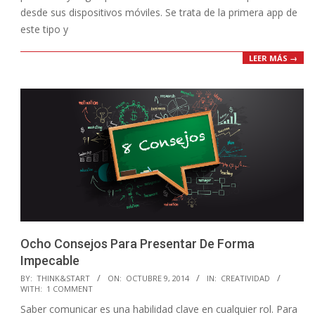
desde sus dispositivos móviles. Se trata de la primera app de
este tipo y
LEER MÁS →
Ocho Consejos Para Presentar De Forma
Impecable
2014-
BY:
THINK&START
ON:
OCTUBRE 9, 2014
IN:
CREATIVIDAD
WITH:
1 COMMENT
10-
Saber comunicar es una habilidad clave en cualquier rol. Para
09