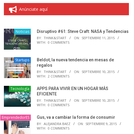
Anúnciate aquí
Noticias
Disruptivo #61: Steve Craft: NASA y Tendencias
BY:
THINK&START
ON:
SEPTIEMBRE 11, 2015
WITH:
0 COMMENTS
Startups
Beldot, la nueva tendencia en mesas de
regalos
BY:
THINK&START
ON:
SEPTIEMBRE 10, 2015
WITH:
2 COMMENTS
Tecnología
APPS PARA VIVIR EN UN HOGAR MÁS
EFICIENTE
BY:
THINK&START
ON:
SEPTIEMBRE 10, 2015
WITH:
0 COMMENTS
EmprendedorES
Gus, va a cambiar la forma de consumir
BY:
ALEJANDRA BAEZ
ON:
SEPTIEMBRE 9, 2015
WITH:
0 COMMENTS