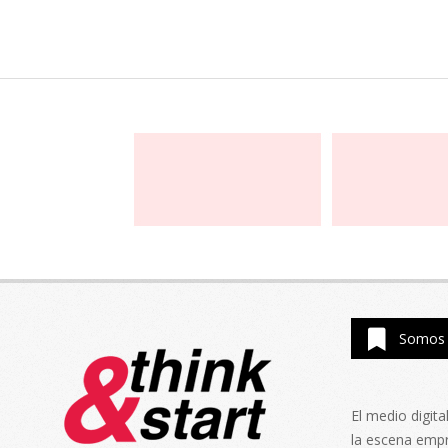
Somos 
El medio digit
la escena emp