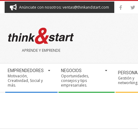
Skip
Anúnciate con nosotros: ventas@thinkandstart.com
to
content
THINK&START
APRENDE Y EMPRENDE
Secondary
EMPRENDEDORES
NEGOCIOS
PERSONA
Navigation
Motivación,
Oportunidades,
Gestión y
Creatividad, Social y
consejos y tips
Menu
networking
más.
empresariales.