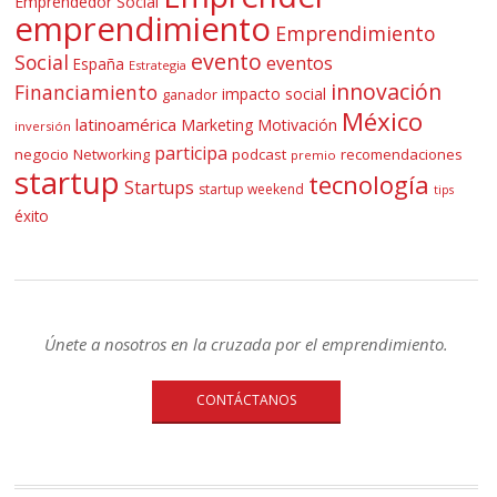
Emprendedor Social
emprendimiento
Emprendimiento
evento
Social
eventos
España
Estrategia
innovación
Financiamiento
impacto social
ganador
México
latinoamérica
Marketing
Motivación
inversión
participa
negocio
Networking
podcast
recomendaciones
premio
startup
tecnología
Startups
startup weekend
tips
éxito
Únete a nosotros en la cruzada por el emprendimiento.
CONTÁCTANOS