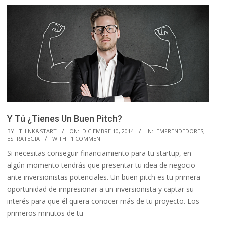
Y Tú ¿Tienes Un Buen Pitch?
2014-
BY:
THINK&START
ON:
DICIEMBRE 10, 2014
IN:
EMPRENDEDORES
,
ESTRATEGIA
WITH:
1 COMMENT
12-
Si necesitas conseguir financiamiento para tu startup, en
10
algún momento tendrás que presentar tu idea de negocio
ante inversionistas potenciales. Un buen pitch es tu primera
oportunidad de impresionar a un inversionista y captar su
interés para que él quiera conocer más de tu proyecto. Los
primeros minutos de tu