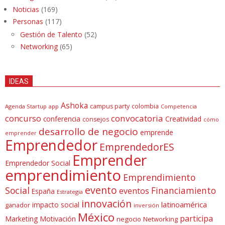
Noticias
(169)
Personas
(117)
Gestión de Talento
(52)
Networking
(65)
IDEAS
Ashoka
campus party
colombia
Agenda Startup
app
Competencia
concurso
convocatoria
conferencia
Creatividad
consejos
cómo
desarrollo de negocio
emprende
emprender
Emprendedor
EmprendedorES
Emprender
Emprendedor Social
emprendimiento
Emprendimiento
evento
Social
Financiamiento
eventos
España
Estrategia
innovación
latinoamérica
impacto social
ganador
inversión
México
participa
Marketing
Motivación
negocio
Networking