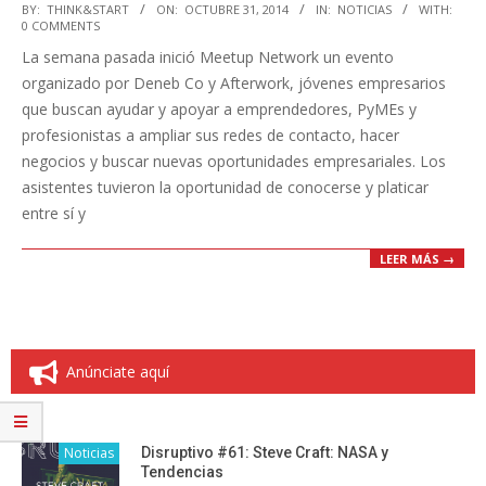
2014-
BY:
THINK&START
ON:
OCTUBRE 31, 2014
IN:
NOTICIAS
WITH:
0 COMMENTS
10-
La semana pasada inició Meetup Network un evento
31
organizado por Deneb Co y Afterwork, jóvenes empresarios
que buscan ayudar y apoyar a emprendedores, PyMEs y
profesionistas a ampliar sus redes de contacto, hacer
negocios y buscar nuevas oportunidades empresariales. Los
asistentes tuvieron la oportunidad de conocerse y platicar
entre sí y
LEER MÁS →
Anúnciate aquí
Noticias
Disruptivo #61: Steve Craft: NASA y
Tendencias