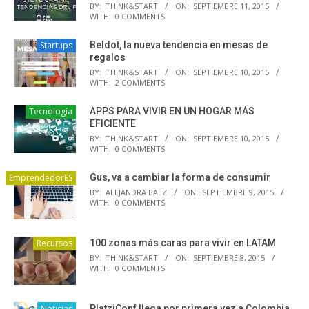
BY:
THINK&START
ON:
SEPTIEMBRE 11, 2015
WITH:
0 COMMENTS
Startups
Beldot, la nueva tendencia en mesas de
regalos
BY:
THINK&START
ON:
SEPTIEMBRE 10, 2015
WITH:
2 COMMENTS
Tecnología
APPS PARA VIVIR EN UN HOGAR MÁS
EFICIENTE
BY:
THINK&START
ON:
SEPTIEMBRE 10, 2015
WITH:
0 COMMENTS
EmprendedorES
Gus, va a cambiar la forma de consumir
BY:
ALEJANDRA BAEZ
ON:
SEPTIEMBRE 9, 2015
WITH:
0 COMMENTS
Recursos
100 zonas más caras para vivir en LATAM
BY:
THINK&START
ON:
SEPTIEMBRE 8, 2015
WITH:
0 COMMENTS
Noticias
PlatziConf llega por primera vez a Colombia