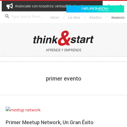
Skip
Anúnciate con nosotros: ventas@thinkandstart.com
to
Search
content
Inicio
La idea
Aliados
Contacto
Anuncio
THINK&START
APRENDE Y EMPRENDE
Secondary
Navigation
Menu
primer evento
Primer Meetup Network, Un Gran Éxito