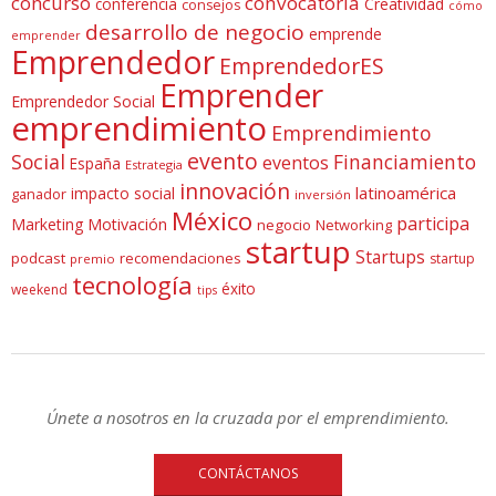
concurso
convocatoria
conferencia
Creatividad
consejos
cómo
desarrollo de negocio
emprende
emprender
Emprendedor
EmprendedorES
Emprender
Emprendedor Social
emprendimiento
Emprendimiento
evento
Social
Financiamiento
eventos
España
Estrategia
innovación
latinoamérica
impacto social
ganador
inversión
México
participa
Marketing
Motivación
negocio
Networking
startup
Startups
podcast
recomendaciones
startup
premio
tecnología
éxito
weekend
tips
Únete a nosotros en la cruzada por el emprendimiento.
CONTÁCTANOS