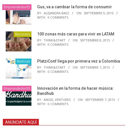
EmprendedorES
Gus, va a cambiar la forma de consumir
BY:
ALEJANDRA BAEZ
ON:
SEPTIEMBRE 9, 2015
WITH:
0 COMMENTS
Recursos
100 zonas más caras para vivir en LATAM
BY:
THINK&START
ON:
SEPTIEMBRE 8, 2015
WITH:
0 COMMENTS
Noticias
PlatziConf llega por primera vez a Colombia
BY:
THINK&START
ON:
SEPTIEMBRE 7, 2015
WITH:
0 COMMENTS
EmprendedorES
Innovación en la forma de hacer música:
Bandhub
BY:
ANGEL VENTURES
ON:
SEPTIEMBRE 7, 2015
WITH:
0 COMMENTS
ANÚNCIATE AQUÍ