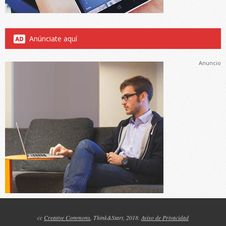
Anúnciate aquí
Anuncio
cc
Creative Commons
, Think&Start, 2018.
Aviso de Privacidad