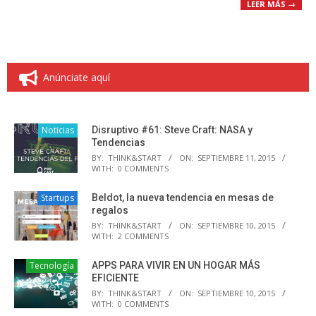
LEER MÁS →
Anúnciate aquí
Noticias
Disruptivo #61: Steve Craft: NASA y
Tendencias
BY:
THINK&START
ON:
SEPTIEMBRE 11, 2015
WITH:
0 COMMENTS
Startups
Beldot, la nueva tendencia en mesas de
regalos
BY:
THINK&START
ON:
SEPTIEMBRE 10, 2015
WITH:
2 COMMENTS
Tecnología
APPS PARA VIVIR EN UN HOGAR MÁS
EFICIENTE
BY:
THINK&START
ON:
SEPTIEMBRE 10, 2015
WITH:
0 COMMENTS