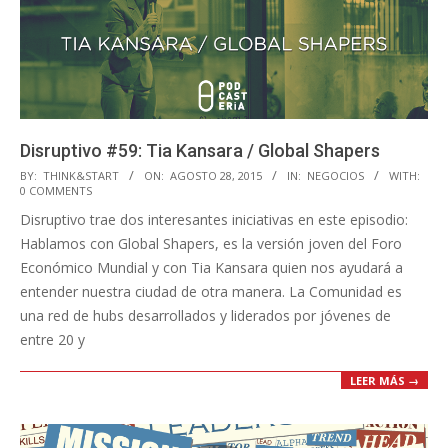
Disruptivo #59: Tia Kansara / Global Shapers
2015-
BY:
THINK&START
ON:
AGOSTO 28, 2015
IN:
NEGOCIOS
WITH:
0 COMMENTS
08-
Disruptivo trae dos interesantes iniciativas en este episodio:
28
Hablamos con Global Shapers, es la versión joven del Foro
Económico Mundial y con Tia Kansara quien nos ayudará a
entender nuestra ciudad de otra manera. La Comunidad es
una red de hubs desarrollados y liderados por jóvenes de
entre 20 y
LEER MÁS →