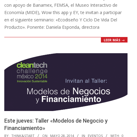
con apoyo de Banamex, FEMSA, el Museo Interactivo de
Economía (MIDE), Wow this app y EY, te invitan a participar
en el siguiente seminario: «Ecodiseño Y Ciclo De Vida Del
Producto». Ponente: Daniela Esponda, directora
LEER MÁS →
Este jueves: Taller «Modelos de Negocio y
Financiamiento»
2014-
BY:
THINK&START
ON:
MAYO 28, 2014
IN:
EVENTOS
WITH:
0