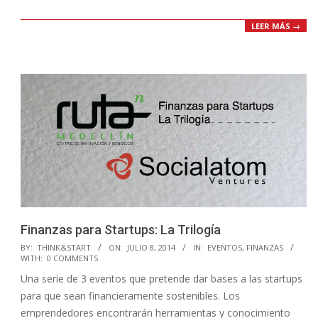
LEER MÁS →
Finanzas para Startups: La Trilogía
2014-
BY:
THINK&START
ON:
JULIO 8, 2014
IN:
EVENTOS
,
FINANZAS
WITH:
0 COMMENTS
07-
Una serie de 3 eventos que pretende dar bases a las startups
08
para que sean financieramente sostenibles. Los
emprendedores encontrarán herramientas y conocimiento