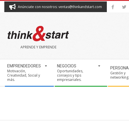
Skip
Anúnciate con nosotros: ventas@thinkandstart.com
to
content
THINK&START
APRENDE Y EMPRENDE
Secondary
EMPRENDEDORES
NEGOCIOS
PERSONA
Navigation
Motivación,
Oportunidades,
Gestión y
Creatividad, Social y
consejos y tips
Menu
networking
más.
empresariales.