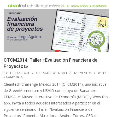
CTCM2014: Taller «Evaluación Financiera de
Proyectos»
2014-
BY:
THINK&START
ON:
AGOSTO 14, 2014
IN:
EVENTOS
WITH:
0 COMMENTS
08-
Cleantech Challenge México 2014 (CTCM2014), una iniciativa
14
de GreenMomentum y USAID con apoyo de Banamex,
FEMSA, el Museo Interactivo de Economía (MIDE) y Wow this
app, invita a todos aquellos interesados a participar en el
siguiente seminario: Taller: “Evaluación Financiera de
Proyectos” Ponente: Mtro. Jorge Aguirre Torres, CFO de