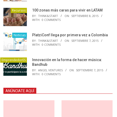
Recursos
100 zonas más caras para vivir en LATAM
BY:
THINK&START
ON:
SEPTIEMBRE 8, 2015
WITH:
0 COMMENTS
Noticias
PlatziConf llega por primera vez a Colombia
BY:
THINK&START
ON:
SEPTIEMBRE 7, 2015
WITH:
0 COMMENTS
EmprendedorES
Innovación en la forma de hacer música:
Bandhub
BY:
ANGEL VENTURES
ON:
SEPTIEMBRE 7, 2015
WITH:
0 COMMENTS
ANÚNCIATE AQUÍ