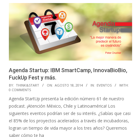
Agenda Startup: IBM SmartCamp, InnovaBioBio,
FuckUp Fest y más.
2014-
BY:
THINK&START
ON:
AGOSTO 18, 2014
IN:
EVENTOS
WITH:
0 COMMENTS
08-
Agenda StartUp presenta la edición número 61 de nuestro
18
podcast. ¡Atención México, Chile y Latinoamérica! Los
siguientes eventos podrían ser de su interés. ¿Sabías que casi
el 85% de los proyectos acelerados a través de incubadoras,
logran un tiempo de vida mayor a los tres años? Queremos
saber cómo te ha