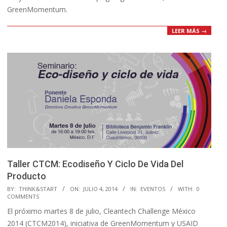
GreenMomentum.
LEER MÁS →
Taller CTCM: Ecodiseño Y Ciclo De Vida Del
Producto
2014-
BY:
THINK&START
ON:
JULIO 4, 2014
IN:
EVENTOS
WITH:
0
COMMENTS
07-
El próximo martes 8 de julio, Cleantech Challenge México
04
2014 (CTCM2014), iniciativa de GreenMomentum y USAID