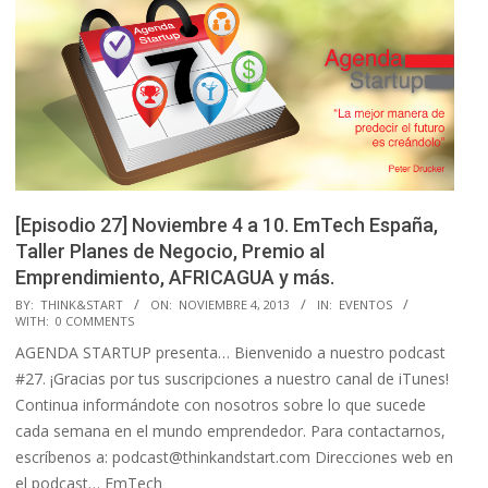
[Episodio 27] Noviembre 4 a 10. EmTech España,
Taller Planes de Negocio, Premio al
Emprendimiento, AFRICAGUA y más.
2013-
BY:
THINK&START
ON:
NOVIEMBRE 4, 2013
IN:
EVENTOS
WITH:
0 COMMENTS
11-
AGENDA STARTUP presenta… Bienvenido a nuestro podcast
04
#27. ¡Gracias por tus suscripciones a nuestro canal de iTunes!
Continua informándote con nosotros sobre lo que sucede
cada semana en el mundo emprendedor. Para contactarnos,
escríbenos a: podcast@thinkandstart.com Direcciones web en
el podcast… EmTech