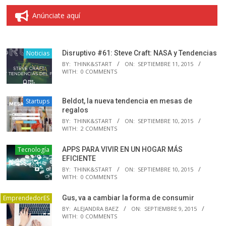
Anúnciate aquí
Noticias
Disruptivo #61: Steve Craft: NASA y Tendencias
BY:
THINK&START
ON:
SEPTIEMBRE 11, 2015
WITH:
0 COMMENTS
Startups
Beldot, la nueva tendencia en mesas de
regalos
BY:
THINK&START
ON:
SEPTIEMBRE 10, 2015
WITH:
2 COMMENTS
Tecnología
APPS PARA VIVIR EN UN HOGAR MÁS
EFICIENTE
BY:
THINK&START
ON:
SEPTIEMBRE 10, 2015
WITH:
0 COMMENTS
EmprendedorES
Gus, va a cambiar la forma de consumir
BY:
ALEJANDRA BAEZ
ON:
SEPTIEMBRE 9, 2015
WITH:
0 COMMENTS