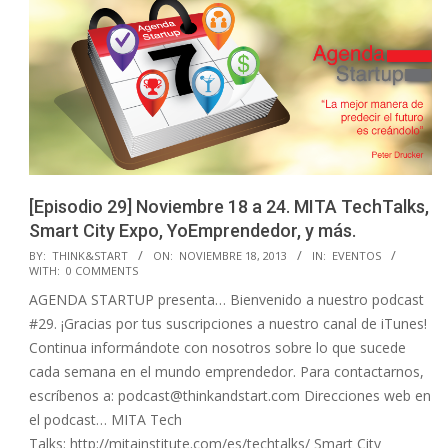
[Episodio 29] Noviembre 18 a 24. MITA TechTalks,
Smart City Expo, YoEmprendedor, y más.
2013-
BY:
THINK&START
ON:
NOVIEMBRE 18, 2013
IN:
EVENTOS
WITH:
0 COMMENTS
11-
AGENDA STARTUP presenta… Bienvenido a nuestro podcast
18
#29. ¡Gracias por tus suscripciones a nuestro canal de iTunes!
Continua informándote con nosotros sobre lo que sucede
cada semana en el mundo emprendedor. Para contactarnos,
escríbenos a: podcast@thinkandstart.com Direcciones web en
el podcast… MITA Tech
Talks: http://mitainstitute.com/es/techtalks/ Smart City