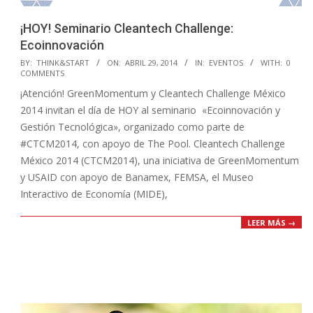
¡HOY! Seminario Cleantech Challenge:
Ecoinnovación
2014-
BY:
THINK&START
ON:
ABRIL 29, 2014
IN:
EVENTOS
WITH:
0
COMMENTS
04-
¡Atención! GreenMomentum y Cleantech Challenge México
29
2014 invitan el día de HOY al seminario «Ecoinnovación y
Gestión Tecnológica», organizado como parte de
#CTCM2014, con apoyo de The Pool. Cleantech Challenge
México 2014 (CTCM2014), una iniciativa de GreenMomentum
y USAID con apoyo de Banamex, FEMSA, el Museo
Interactivo de Economía (MIDE),
LEER MÁS →