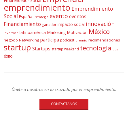
Emprendedor Social
emprendimiento
Emprendimiento
evento
Social
eventos
España
Estrategia
innovación
Financiamiento
impacto social
ganador
México
latinoamérica
Marketing
Motivación
inversión
participa
negocio
Networking
podcast
recomendaciones
premio
startup
tecnología
Startups
startup weekend
tips
éxito
Únete a nosotros en la cruzada por el emprendimiento.
CONTÁCTANOS