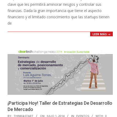
clave que les permitirá aminorar riesgos‏ y controlar sus
finanzas. Dada la gran importancia que tiene el aspecto
financiero y el limitado conocimiento que las startups tienen
de
LEER MÁS →
¡Participa Hoy! Taller de Estrategias De Desarrollo
De Mercado
2014-
BY:
THINK&START
ON:
JULIO 1, 2014
IN:
EVENTOS
WITH:
0