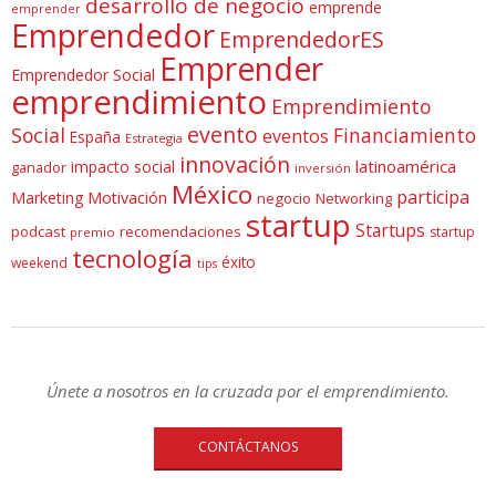
desarrollo de negocio
emprende
emprender
Emprendedor
EmprendedorES
Emprender
Emprendedor Social
emprendimiento
Emprendimiento
evento
Social
Financiamiento
eventos
España
Estrategia
innovación
latinoamérica
impacto social
ganador
inversión
México
participa
Marketing
Motivación
negocio
Networking
startup
Startups
podcast
recomendaciones
startup
premio
tecnología
éxito
weekend
tips
Únete a nosotros en la cruzada por el emprendimiento.
CONTÁCTANOS