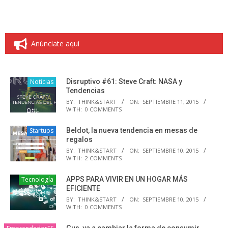
Anúnciate aquí
Noticias
Disruptivo #61: Steve Craft: NASA y
Tendencias
BY:
THINK&START
ON:
SEPTIEMBRE 11, 2015
WITH:
0 COMMENTS
Startups
Beldot, la nueva tendencia en mesas de
regalos
BY:
THINK&START
ON:
SEPTIEMBRE 10, 2015
WITH:
2 COMMENTS
Tecnología
APPS PARA VIVIR EN UN HOGAR MÁS
EFICIENTE
BY:
THINK&START
ON:
SEPTIEMBRE 10, 2015
WITH:
0 COMMENTS
Gus, va a cambiar la forma de consumir