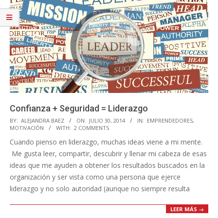
Confianza + Seguridad = Liderazgo
2014-
BY:
ALEJANDRA BAEZ
ON:
JULIO 30, 2014
IN:
EMPRENDEDORES
,
MOTIVACIÓN
WITH:
2 COMMENTS
07-
Cuando pienso en liderazgo, muchas ideas viene a mi mente.
30
Me gusta leer, compartir, descubrir y llenar mi cabeza de esas
ideas que me ayuden a obtener los resultados buscados en la
organización y ser vista como una persona que ejerce
liderazgo y no solo autoridad (aunque no siempre resulta
LEER MÁS →