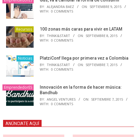
EmprendedorES
BY:
ALEJANDRA BAEZ
ON:
SEPTIEMBRE 9, 2015
WITH:
0 COMMENTS
Recursos
100 zonas más caras para vivir en LATAM
BY:
THINK&START
ON:
SEPTIEMBRE 8, 2015
WITH:
0 COMMENTS
Noticias
PlatziConf llega por primera vez a Colombia
BY:
THINK&START
ON:
SEPTIEMBRE 7, 2015
WITH:
0 COMMENTS
EmprendedorES
Innovación en la forma de hacer música:
Bandhub
BY:
ANGEL VENTURES
ON:
SEPTIEMBRE 7, 2015
WITH:
0 COMMENTS
ANÚNCIATE AQUÍ