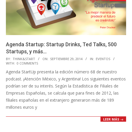
Agenda Startup: Startup Drinks, Ted Talks, 500
Startups, y más…
2014-
BY:
THINK&START
ON:
SEPTIEMBRE 29, 2014
IN:
EVENTOS
WITH:
0 COMMENTS
09-
Agenda StartUp presenta la edición número 68 de nuestro
29
podcast. ¡Atención México, y Argentina! Los siguientes eventos
podrían ser de su interés. Según la Estadística de Filiales de
Empresas Españolas, se calcula que para fines de 2012, las
filiales españolas en el extranjero generaron más de 189
millones euros y
LEER MÁS →