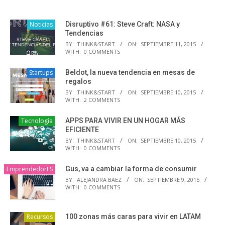
Noticias
Disruptivo #61: Steve Craft: NASA y
Tendencias
BY:
THINK&START
ON:
SEPTIEMBRE 11, 2015
WITH:
0 COMMENTS
Startups
Beldot, la nueva tendencia en mesas de
regalos
BY:
THINK&START
ON:
SEPTIEMBRE 10, 2015
WITH:
2 COMMENTS
Tecnología
APPS PARA VIVIR EN UN HOGAR MÁS
EFICIENTE
BY:
THINK&START
ON:
SEPTIEMBRE 10, 2015
WITH:
0 COMMENTS
EmprendedorES
Gus, va a cambiar la forma de consumir
BY:
ALEJANDRA BAEZ
ON:
SEPTIEMBRE 9, 2015
WITH:
0 COMMENTS
Recursos
100 zonas más caras para vivir en LATAM