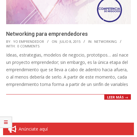
Networking para emprendedores
2015-
BY:
YO EMPRENDEDOR
ON:
JULIO 8, 2015
IN:
NETWORKING
WITH:
0 COMMENTS
07-
Ideas, estrategias, modelos de negocio, prototipos… así nace
08
un proyecto emprendedor; sin embargo, es la única etapa del
emprendimiento que se lleva a cabo de adentro hacia afuera,
o al menos debería de serlo. A partir de este momento, cada
emprendimiento toma forma a partir de un sinfín de variables
LEER MÁS →
Anúnciate aquí