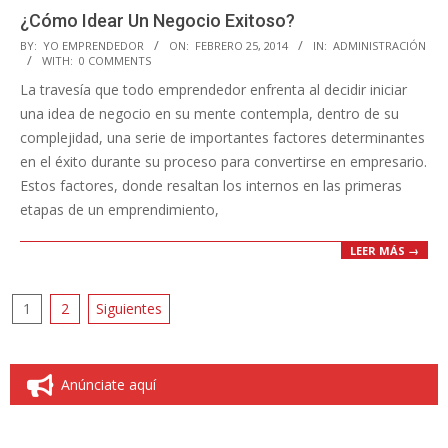
¿Cómo Idear Un Negocio Exitoso?
2014-
BY:
YO EMPRENDEDOR
ON:
FEBRERO 25, 2014
IN:
ADMINISTRACIÓN
WITH:
0 COMMENTS
02-
La travesía que todo emprendedor enfrenta al decidir iniciar
25
una idea de negocio en su mente contempla, dentro de su
complejidad, una serie de importantes factores determinantes
en el éxito durante su proceso para convertirse en empresario.
Estos factores, donde resaltan los internos en las primeras
etapas de un emprendimiento,
LEER MÁS →
Paginación
1
2
Siguientes
de
entradas
Anúnciate aquí