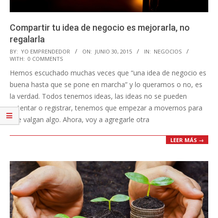
Compartir tu idea de negocio es mejorarla, no
regalarla
2015-
BY:
YO EMPRENDEDOR
ON:
JUNIO 30, 2015
IN:
NEGOCIOS
WITH:
0 COMMENTS
06-
Hemos escuchado muchas veces que “una idea de negocio es
30
buena hasta que se pone en marcha” y lo queramos o no, es
la verdad. Todos tenemos ideas, las ideas no se pueden
patentar o registrar, tenemos que empezar a movernos para
que valgan algo. Ahora, voy a agregarle otra
LEER MÁS →