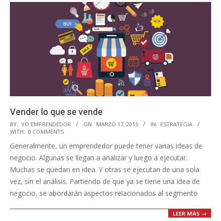
Vender lo que se vende
2015-
BY:
YO EMPRENDEDOR
ON:
MARZO 17, 2015
IN:
ESTRATEGIA
WITH:
0 COMMENTS
03-
Generalmente, un emprendedor puede tener varias ideas de
17
negocio. Algunas se llegan a analizar y luego a ejecutar.
Muchas se quedan en idea. Y otras se ejecutan de una sola
vez, sin el análisis. Partiendo de que ya se tiene una idea de
negocio, se abordarán aspectos relacionados al segmento
LEER MÁS →