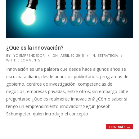
¿Que es la innovación?
2015-
BY:
YO EMPRENDEDOR
ON:
ABRIL 30, 2015
IN:
ESTRATEGIA
WITH:
0 COMMENTS
04-
Innovación es una palabra que desde hace algunos años se
30
escucha a diario, desde anuncios publicitarios, programas de
gobierno, centros de investigación, competencias de
negocios, empresas privadas, entre otros; sin embargo cabe
preguntarse ¿Qué es realmente innovación? ¿Cómo saber si
tengo un emprendimiento innovador? Según Joseph
Schumpeter, quien introdujo el concepto
LEER MÁS →