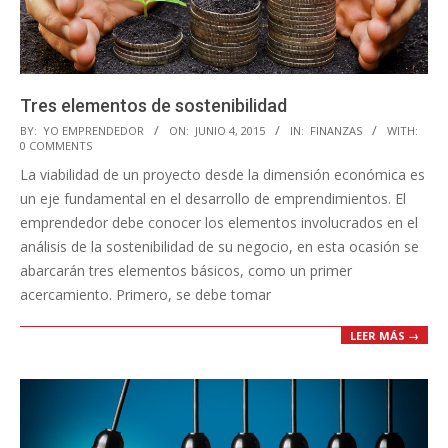
Tres elementos de sostenibilidad
2015-
BY:
YO EMPRENDEDOR
ON:
JUNIO 4, 2015
IN:
FINANZAS
WITH:
0 COMMENTS
06-
La viabilidad de un proyecto desde la dimensión económica es
04
un eje fundamental en el desarrollo de emprendimientos. El
emprendedor debe conocer los elementos involucrados en el
análisis de la sostenibilidad de su negocio, en esta ocasión se
abarcarán tres elementos básicos, como un primer
acercamiento. Primero, se debe tomar
LEER MÁS →