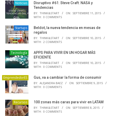
Noticias
Disruptivo #61: Steve Craft: NASA y
Tendencias
BY:
THINK&START
ON:
SEPTIEMBRE 11, 2015
WITH:
0 COMMENTS
Startups
Beldot, la nueva tendencia en mesas de
regalos
BY:
THINK&START
ON:
SEPTIEMBRE 10, 2015
WITH:
2 COMMENTS
Tecnología
APPS PARA VIVIR EN UN HOGAR MÁS
EFICIENTE
BY:
THINK&START
ON:
SEPTIEMBRE 10, 2015
WITH:
0 COMMENTS
EmprendedorES
Gus, va a cambiar la forma de consumir
BY:
ALEJANDRA BAEZ
ON:
SEPTIEMBRE 9, 2015
WITH:
0 COMMENTS
Recursos
100 zonas más caras para vivir en LATAM
BY:
THINK&START
ON:
SEPTIEMBRE 8, 2015
WITH:
0 COMMENTS