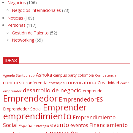
Negocios
(106)
Negocios Internacionales
(73)
Noticias
(169)
Personas
(117)
Gestión de Talento
(52)
Networking
(65)
IDEAS
Ashoka
campus party
colombia
Agenda Startup
app
Competencia
concurso
convocatoria
conferencia
Creatividad
consejos
cómo
desarrollo de negocio
emprende
emprender
Emprendedor
EmprendedorES
Emprender
Emprendedor Social
emprendimiento
Emprendimiento
evento
Social
Financiamiento
eventos
España
Estrategia
innovación