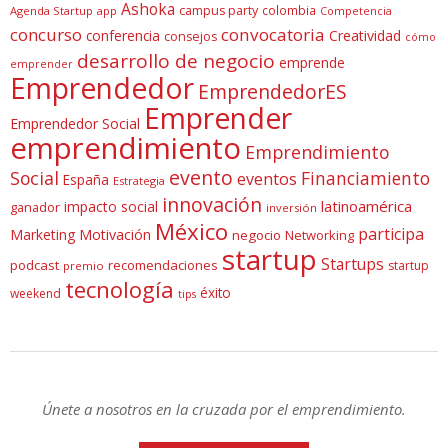
Ashoka
campus party
colombia
Agenda Startup
app
Competencia
concurso
convocatoria
conferencia
Creatividad
consejos
cómo
desarrollo de negocio
emprende
emprender
Emprendedor
EmprendedorES
Emprender
Emprendedor Social
emprendimiento
Emprendimiento
evento
Social
Financiamiento
eventos
España
Estrategia
innovación
latinoamérica
impacto social
ganador
inversión
México
participa
Marketing
Motivación
negocio
Networking
startup
Startups
podcast
recomendaciones
startup
premio
tecnología
éxito
weekend
tips
Únete a nosotros en la cruzada por el emprendimiento.