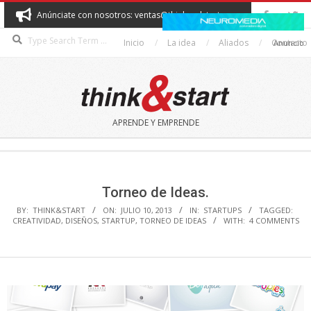
Skip
Anúnciate con nosotros: ventas@thinkandstart.com
to
Search
content
Inicio
La idea
Aliados
Contacto
Anuncio
THINK&START
APRENDE Y EMPRENDE
Secondary
Navigation
Menu
Torneo de Ideas.
BY:
THINK&START
ON:
JULIO 10, 2013
IN:
STARTUPS
TAGGED:
CREATIVIDAD
,
DISEÑOS
,
STARTUP
,
TORNEO DE IDEAS
WITH:
4 COMMENTS