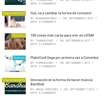
WITH:
0 COMMENTS
EmprendedorES
Gus, va a cambiar la forma de consumir
BY:
ALEJANDRA BAEZ
ON:
SEPTIEMBRE 9, 2015
WITH:
0 COMMENTS
Recursos
100 zonas más caras para vivir en LATAM
BY:
THINK&START
ON:
SEPTIEMBRE 8, 2015
WITH:
0 COMMENTS
Noticias
PlatziConf llega por primera vez a Colombia
BY:
THINK&START
ON:
SEPTIEMBRE 7, 2015
WITH:
0 COMMENTS
EmprendedorES
Innovación en la forma de hacer música:
Bandhub
BY:
ANGEL VENTURES
ON:
SEPTIEMBRE 7, 2015
WITH:
0 COMMENTS