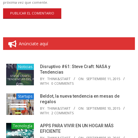
próxima vez que comente.
Anúnciate aquí
Noticias
Disruptivo #61: Steve Craft: NASA y
Tendencias
BY:
THINK&START
ON:
SEPTIEMBRE 11, 2015
WITH:
0 COMMENTS
Startups
Beldot, la nueva tendencia en mesas de
regalos
BY:
THINK&START
ON:
SEPTIEMBRE 10, 2015
WITH:
2 COMMENTS
Tecnología
APPS PARA VIVIR EN UN HOGAR MÁS
EFICIENTE
BY:
THINK&START
ON:
SEPTIEMBRE 10, 2015