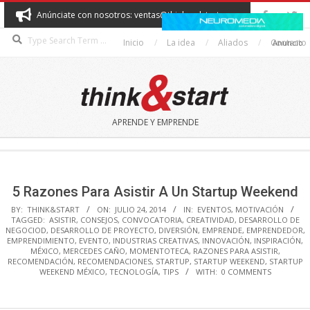
Skip
Anúnciate con nosotros: ventas@thinkandstart.com
to
Search
content
Inicio
La idea
Aliados
Contacto
Anuncio
THINK&START
APRENDE Y EMPRENDE
Secondary
Navigation
Menu
5 Razones Para Asistir A Un Startup Weekend
BY:
THINK&START
ON:
JULIO 24, 2014
IN:
EVENTOS
,
MOTIVACIÓN
TAGGED:
ASISTIR
,
CONSEJOS
,
CONVOCATORIA
,
CREATIVIDAD
,
DESARROLLO DE
NEGOCIOD
,
DESARROLLO DE PROYECTO
,
DIVERSIÓN
,
EMPRENDE
,
EMPRENDEDOR
,
EMPRENDIMIENTO
,
EVENTO
,
INDUSTRIAS CREATIVAS
,
INNOVACIÓN
,
INSPIRACIÓN
,
MÉXICO
,
MERCEDES CAÑO
,
MOMENTOTECA
,
RAZONES PARA ASISTIR
,
RECOMENDACIÓN
,
RECOMENDACIONES
,
STARTUP
,
STARTUP WEEKEND
,
STARTUP
WEEKEND MÉXICO
,
TECNOLOGÍA
,
TIPS
WITH:
0 COMMENTS