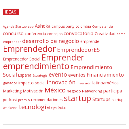
IDEAS
Ashoka
campus party
colombia
Agenda Startup
app
Competencia
concurso
convocatoria
conferencia
Creatividad
consejos
cómo
desarrollo de negocio
emprende
emprender
Emprendedor
EmprendedorES
Emprender
Emprendedor Social
emprendimiento
Emprendimiento
evento
Social
Financiamiento
eventos
España
Estrategia
innovación
latinoamérica
impacto social
ganador
inversión
México
participa
Marketing
Motivación
negocio
Networking
startup
Startups
podcast
recomendaciones
startup
premio
tecnología
éxito
weekend
tips