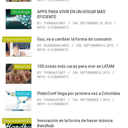
Tecnología
APPS PARA VIVIR EN UN HOGAR MÁS
EFICIENTE
BY:
THINK&START
ON:
SEPTIEMBRE 10, 2015
WITH:
0 COMMENTS
EmprendedorES
Gus, va a cambiar la forma de consumir
BY:
ALEJANDRA BAEZ
ON:
SEPTIEMBRE 9, 2015
WITH:
0 COMMENTS
Recursos
100 zonas más caras para vivir en LATAM
BY:
THINK&START
ON:
SEPTIEMBRE 8, 2015
WITH:
0 COMMENTS
Noticias
PlatziConf llega por primera vez a Colombia
BY:
THINK&START
ON:
SEPTIEMBRE 7, 2015
WITH:
0 COMMENTS
EmprendedorES
Innovación en la forma de hacer música:
Bandhub