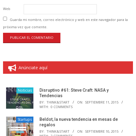
Web
Guarda mi nombre, correo electrónico y web en este navegador para la
próxima vez que comente.
Anúnciate aquí
Noticias
Disruptivo #61: Steve Craft: NASA y
Tendencias
BY:
THINK&START
ON:
SEPTIEMBRE 11, 2015
WITH:
0 COMMENTS
Startups
Beldot, la nueva tendencia en mesas de
regalos
BY:
THINK&START
ON:
SEPTIEMBRE 10, 2015
WITH:
2 COMMENTS