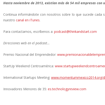
Hasta noviembre de 2013, existían más de 54 mil empresas con u
Continua informándote con nosotros sobre lo que sucede cada s
nuestro
canal en iTunes
.
Para contactarnos, escríbenos a:
podcast@thinkandstart.com
Direcciones web en el podcast…
Premio Nacional del Emprendedor:
www.premionacionaldelempren
StartUp Weekend Centroamérica:
www.startupweekendcentroamer
International Startups Meeting:
www.momentummexico2014.org/do
Innovadores Menores de 35:
es.technologyreview.com