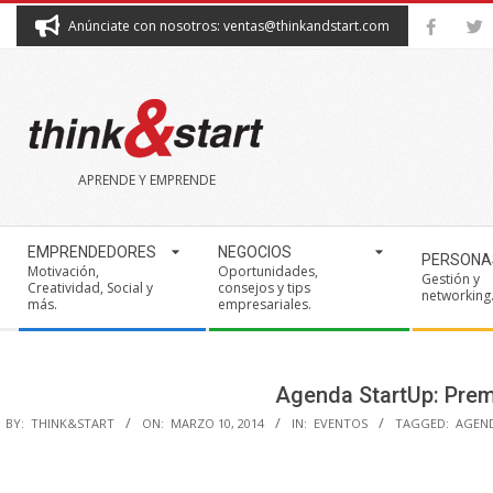
Skip
Anúnciate con nosotros: ventas@thinkandstart.com
to
content
THINK&START
APRENDE Y EMPRENDE
Secondary
EMPRENDEDORES
NEGOCIOS
PERSONA
Navigation
Motivación,
Oportunidades,
Gestión y
Creatividad, Social y
consejos y tips
Menu
networking
más.
empresariales.
Agenda StartUp: Prem
BY:
THINK&START
ON:
MARZO 10, 2014
IN:
EVENTOS
TAGGED:
AGEN