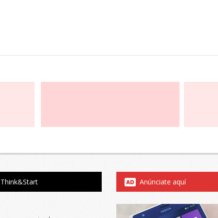
Think&Start
Anúnciate aquí