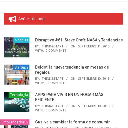
Anúnciate aquí
Noticias
Disruptivo #61: Steve Craft: NASA y Tendencias
BY:
THINK&START
ON:
SEPTIEMBRE 11, 2015
WITH:
0 COMMENTS
Startups
Beldot, la nueva tendencia en mesas de
regalos
BY:
THINK&START
ON:
SEPTIEMBRE 10, 2015
WITH:
2 COMMENTS
Tecnología
APPS PARA VIVIR EN UN HOGAR MÁS
EFICIENTE
BY:
THINK&START
ON:
SEPTIEMBRE 10, 2015
WITH:
0 COMMENTS
EmprendedorES
Gus, va a cambiar la forma de consumir