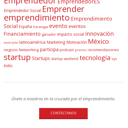
Emprendedor
EmprendedorES
Emprender
Emprendedor Social
emprendimiento
Emprendimiento
evento
Social
eventos
España
Estrategia
innovación
Financiamiento
impacto social
ganador
México
latinoamérica
Marketing
Motivación
inversión
participa
negocio
Networking
podcast
recomendaciones
premio
startup
tecnología
Startups
startup weekend
tips
éxito
Únete a nosotros en la cruzada por el emprendimiento.
CONTÁCTANOS