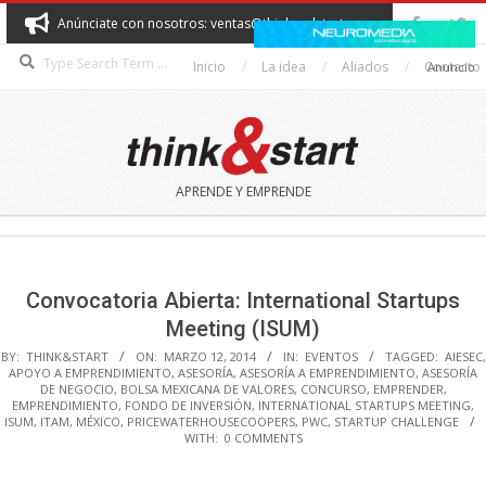
Skip
Anúnciate con nosotros: ventas@thinkandstart.com
to
Search
content
Inicio
La idea
Aliados
Contacto
Anuncio
THINK&START
APRENDE Y EMPRENDE
Secondary
Navigation
Menu
Convocatoria Abierta: International Startups
Meeting (ISUM)
BY:
THINK&START
ON:
MARZO 12, 2014
IN:
EVENTOS
TAGGED:
AIESEC
,
APOYO A EMPRENDIMIENTO
,
ASESORÍA
,
ASESORÍA A EMPRENDIMIENTO
,
ASESORÍA
DE NEGOCIO
,
BOLSA MEXICANA DE VALORES
,
CONCURSO
,
EMPRENDER
,
EMPRENDIMIENTO
,
FONDO DE INVERSIÓN
,
INTERNATIONAL STARTUPS MEETING
,
ISUM
,
ITAM
,
MÉXICO
,
PRICEWATERHOUSECOOPERS
,
PWC
,
STARTUP CHALLENGE
WITH:
0 COMMENTS