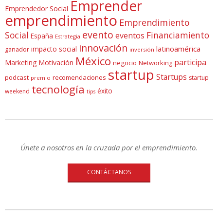
Emprender
Emprendedor Social
emprendimiento
Emprendimiento
evento
Social
Financiamiento
eventos
España
Estrategia
innovación
latinoamérica
impacto social
ganador
inversión
México
participa
Marketing
Motivación
negocio
Networking
startup
Startups
podcast
recomendaciones
startup
premio
tecnología
éxito
weekend
tips
Únete a nosotros en la cruzada por el emprendimiento.
CONTÁCTANOS