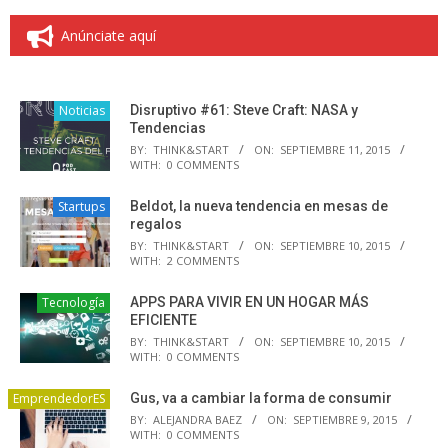
Anúnciate aquí
Noticias
Disruptivo #61: Steve Craft: NASA y
Tendencias
BY:
THINK&START
ON:
SEPTIEMBRE 11, 2015
WITH:
0 COMMENTS
Startups
Beldot, la nueva tendencia en mesas de
regalos
BY:
THINK&START
ON:
SEPTIEMBRE 10, 2015
WITH:
2 COMMENTS
Tecnología
APPS PARA VIVIR EN UN HOGAR MÁS
EFICIENTE
BY:
THINK&START
ON:
SEPTIEMBRE 10, 2015
WITH:
0 COMMENTS
EmprendedorES
Gus, va a cambiar la forma de consumir
BY:
ALEJANDRA BAEZ
ON:
SEPTIEMBRE 9, 2015
WITH:
0 COMMENTS