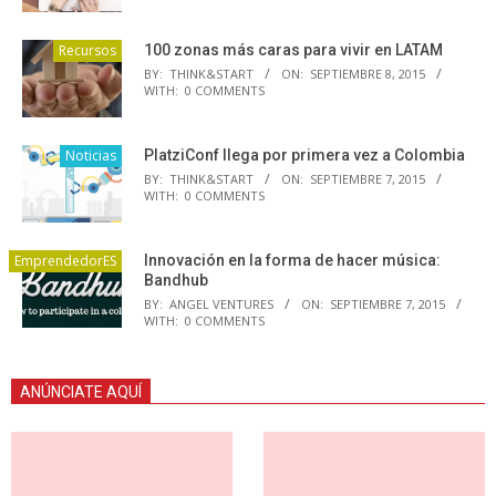
Recursos
100 zonas más caras para vivir en LATAM
BY:
THINK&START
ON:
SEPTIEMBRE 8, 2015
WITH:
0 COMMENTS
Noticias
PlatziConf llega por primera vez a Colombia
BY:
THINK&START
ON:
SEPTIEMBRE 7, 2015
WITH:
0 COMMENTS
EmprendedorES
Innovación en la forma de hacer música:
Bandhub
BY:
ANGEL VENTURES
ON:
SEPTIEMBRE 7, 2015
WITH:
0 COMMENTS
ANÚNCIATE AQUÍ