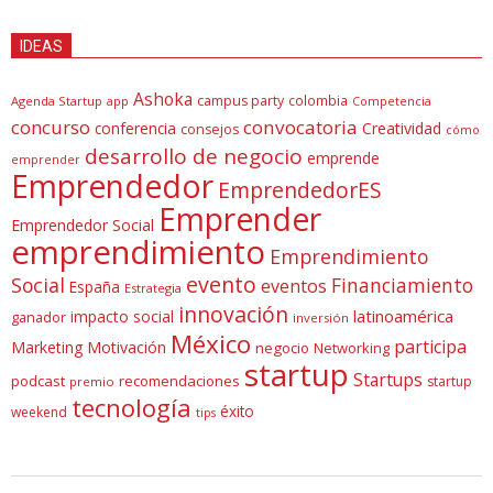
IDEAS
Ashoka
campus party
colombia
Agenda Startup
app
Competencia
concurso
convocatoria
conferencia
Creatividad
consejos
cómo
desarrollo de negocio
emprende
emprender
Emprendedor
EmprendedorES
Emprender
Emprendedor Social
emprendimiento
Emprendimiento
evento
Social
Financiamiento
eventos
España
Estrategia
innovación
latinoamérica
impacto social
ganador
inversión
México
participa
Marketing
Motivación
negocio
Networking
startup
Startups
podcast
recomendaciones
startup
premio
tecnología
éxito
weekend
tips