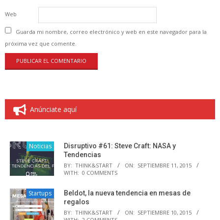
Web
Guarda mi nombre, correo electrónico y web en este navegador para la
próxima vez que comente.
Anúnciate aquí
Noticias
Disruptivo #61: Steve Craft: NASA y
Tendencias
BY:
THINK&START
ON:
SEPTIEMBRE 11, 2015
WITH:
0 COMMENTS
Startups
Beldot, la nueva tendencia en mesas de
regalos
BY:
THINK&START
ON:
SEPTIEMBRE 10, 2015
WITH:
2 COMMENTS