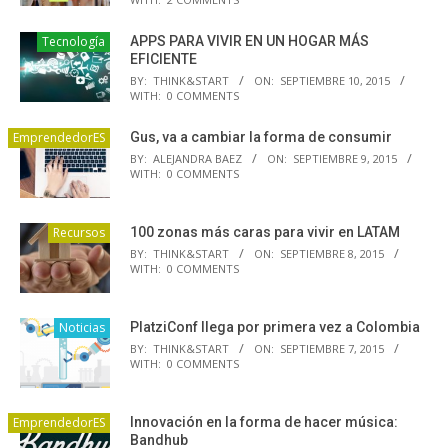
Tecnología
APPS PARA VIVIR EN UN HOGAR MÁS
EFICIENTE
BY:
THINK&START
ON:
SEPTIEMBRE 10, 2015
WITH:
0 COMMENTS
EmprendedorES
Gus, va a cambiar la forma de consumir
BY:
ALEJANDRA BAEZ
ON:
SEPTIEMBRE 9, 2015
WITH:
0 COMMENTS
Recursos
100 zonas más caras para vivir en LATAM
BY:
THINK&START
ON:
SEPTIEMBRE 8, 2015
WITH:
0 COMMENTS
Noticias
PlatziConf llega por primera vez a Colombia
BY:
THINK&START
ON:
SEPTIEMBRE 7, 2015
WITH:
0 COMMENTS
EmprendedorES
Innovación en la forma de hacer música:
Bandhub