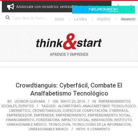
Skip
Anúnciate con nosotros: ventas@thinkandstart.com
to
Search
content
Inicio
La idea
Aliados
Contacto
Anuncio
THINK&START
APRENDE Y EMPRENDE
Secondary
Navigation
Menu
Crowdtianguis: Cyberfácil, Combate El
Analfabetismo Tecnológico
BY:
LEONOR GUEVARA
ON:
MAYO 23, 2014
IN:
EMPRENDIMIENTOS
SOCIALES
,
EVENTOS
TAGGED:
ALFABETISMO
,
ANALFABETISMO TECNOLÓGICO
,
CIBERNÉTICO
,
CROWDTIANGUIS
,
CURSOS DE COMPUTACIÓN
,
CYBERFÁCIL
,
EMPRENDEDOR
,
EMPRENDER
,
EMPRENDIMIENTO
,
EMPRENDIMIENTO SOCIAL
,
FINANCIAMIENTO
,
FONDEADORA
,
IMPACTO SOCIAL
,
INNOVACIÓN
,
INSTITUTO
UNREASONABLE MÉXICO
,
TECNOLOGÍA
,
TECNOLOGÍAS DE LA INFORMACIÓN
,
UNREASONABLE MEXICO
WITH:
0 COMMENTS